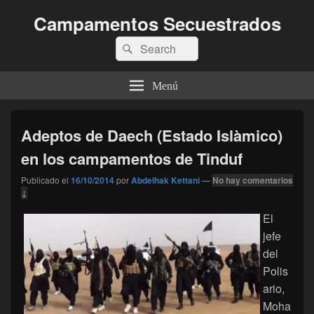
Campamentos Secuestrados
Buscar
Buscar
por:
Menú
Adeptos de Daech (Estado Islàmico)
en los campamentos de Tinduf
Publicado el
16/10/2014
por
Abdelhak Kettani
—
No hay comentarios
↓
El
jefe
del
Polis
ario,
Moha