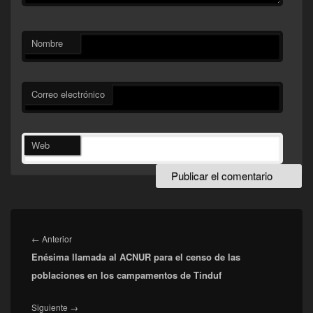
Nombre
Correo electrónico
Web
Navegación
de
Entrada
←
Anterior
entradas
Enésima llamada al ACNUR para el censo de las
anterior:
poblaciones en los campamentos de Tinduf
Entrada
Siguiente
→