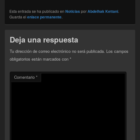
Esta entrada se ha publicado en
Noticias
por
Abdelhak Kettani
.
Guarda el
enlace permanente
.
Deja una respuesta
Tu dirección de correo electrónico no será publicada.
Los campos
obligatorios están marcados con
*
Comentario
*