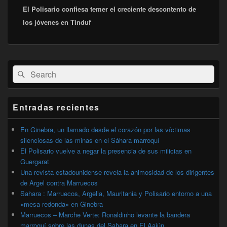
El Polisario confiesa temer el creciente descontento de
siguiente:
los jóvenes en Tinduf
El
Buscar
Buscar
área
por:
de
widget
barra
Entradas recientes
lateral
primaria
En Ginebra, un llamado desde el corazón por las víctimas
silenciosas de las minas en el Sáhara marroquí
El Polisario vuelve a negar la presencia de sus milicias en
Guergarat
Una revista estadounidense revela la animosidad de los dirigentes
de Argel contra Marruecos
Sahara : Marruecos, Argelia, Mauritania y Polisario entorno a una
«mesa redonda» en Ginebra
Marruecos – Marche Verte: Ronaldinho levante la bandera
marroquí sobre las dunas del Sahara en El Aaiún