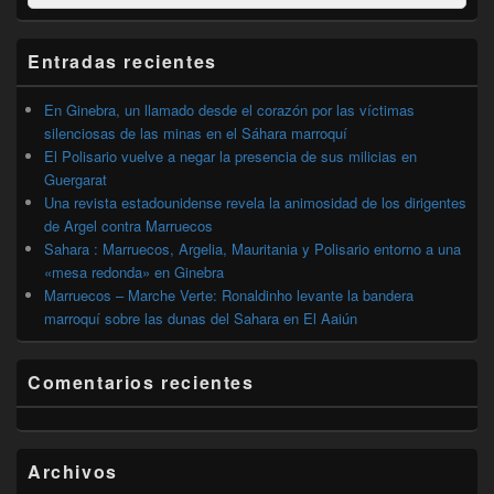
por:
de
widget
barra
Entradas recientes
lateral
primaria
En Ginebra, un llamado desde el corazón por las víctimas
silenciosas de las minas en el Sáhara marroquí
El Polisario vuelve a negar la presencia de sus milicias en
Guergarat
Una revista estadounidense revela la animosidad de los dirigentes
de Argel contra Marruecos
Sahara : Marruecos, Argelia, Mauritania y Polisario entorno a una
«mesa redonda» en Ginebra
Marruecos – Marche Verte: Ronaldinho levante la bandera
marroquí sobre las dunas del Sahara en El Aaiún
Comentarios recientes
Archivos