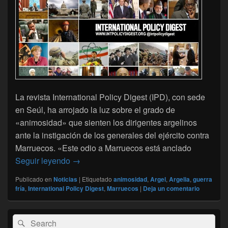
La revista International Policy Digest (IPD), con sede
en Seúl, ha arrojado la luz sobre el grado de
«animosidad» que sienten los dirigentes argelinos
ante la instigación de los generales del ejército contra
Marruecos. «Este odio a Marruecos está anclado
Una revista estadounidense revela la animo
Seguir leyendo
→
Publicado en
Noticias
|
Etiquetado
animosidad
,
Argel
,
Argelia
,
guerra
fría
,
International Policy Digest
,
Marruecos
|
Deja un comentario
El
Buscar
Buscar
área