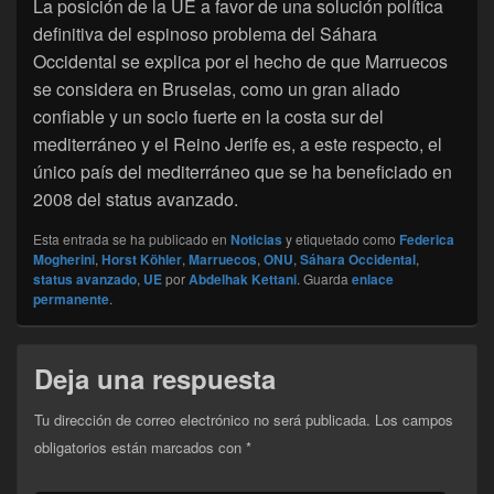
La posición de la UE a favor de una solución política
definitiva del espinoso problema del Sáhara
Occidental se explica por el hecho de que Marruecos
se considera en Bruselas, como un gran aliado
confiable y un socio fuerte en la costa sur del
mediterráneo y el Reino Jerife es, a este respecto, el
único país del mediterráneo que se ha beneficiado en
2008 del status avanzado.
Esta entrada se ha publicado en
Noticias
y etiquetado como
Federica
Mogherini
,
Horst Köhler
,
Marruecos
,
ONU
,
Sáhara Occidental
,
status avanzado
,
UE
por
Abdelhak Kettani
. Guarda
enlace
permanente
.
Deja una respuesta
Tu dirección de correo electrónico no será publicada.
Los campos
obligatorios están marcados con
*