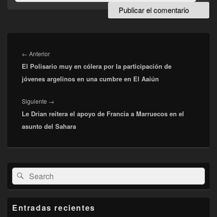
Navegación
de
Entrada
←
Anterior
entradas
El Polisario muy en cólera por la participación de
anterior:
jóvenes argelinos en una cumbre en El Aaiún
Entrada
Siguiente
→
Le Drian reitera el apoyo de Francia a Marruecos en el
siguiente:
asunto del Sahara
El
Buscar
Buscar
área
por:
de
widget
barra
Entradas recientes
lateral