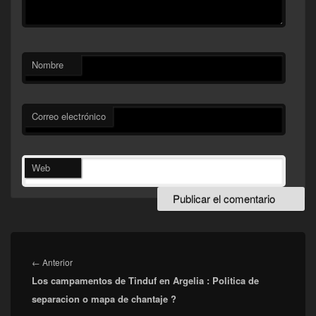
Nombre
Correo electrónico
Web
Navegación
de
Entrada
←
Anterior
entradas
Los campamentos de Tinduf en Argelia : Politica de
anterior:
separacion o mapa de chantaje ?