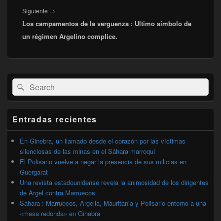
Entrada
Siguiente
→
Los campamentos de la verguenza : Ultimo simbolo de
siguiente:
un régimen Argelino complice.
El
Buscar
Buscar
área
por:
de
widget
barra
Entradas recientes
lateral
primaria
En Ginebra, un llamado desde el corazón por las víctimas
silenciosas de las minas en el Sáhara marroquí
El Polisario vuelve a negar la presencia de sus milicias en
Guergarat
Una revista estadounidense revela la animosidad de los dirigentes
de Argel contra Marruecos
Sahara : Marruecos, Argelia, Mauritania y Polisario entorno a una
«mesa redonda» en Ginebra