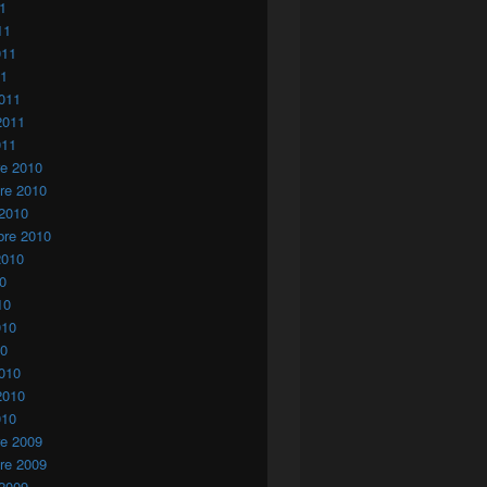
11
11
011
11
011
2011
011
re 2010
re 2010
 2010
bre 2010
2010
10
10
010
10
010
2010
010
re 2009
re 2009
 2009