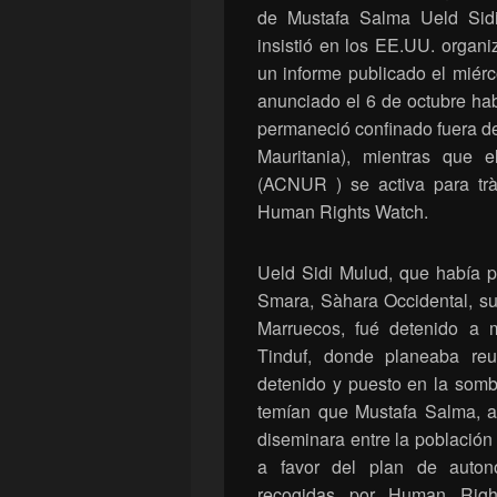
de Mustafa Salma Ueld Sidi
insistió en los EE.UU. organ
un informe publicado el miérc
anunciado el 6 de octubre ha
permaneció confinado fuera del
Mauritania), mientras que 
(ACNUR ) se activa para tràn
Human Rights Watch.
Ueld Sidi Mulud, que había 
Smara, Sàhara Occidental, su
Marruecos, fué detenido a
Tinduf, donde planeaba reu
detenido y puesto en la sombr
temían que Mustafa Salma, a
diseminara entre la población
a favor del plan de auton
recogidas por Human Right