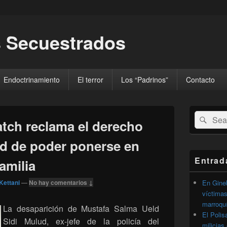
 Secuestrados
Endoctrinamiento
El terror
Los “Padrinos”
Contacto
El
Buscar
Busc
área
ch reclama el derecho
por:
de
widget
ud de poder ponerse en
barra
lateral
Entrad
amilia
primaria
Kettani
—
No hay comentarios ↓
En Gineb
víctimas
marroqu
La desaparición de Mustafa Salma Ueld
El Polis
Sidi Mulud, ex-jefe de la policía del
milicias