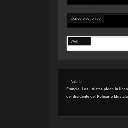
Correo electrónico
Web
Navegación
de
Entrada
←
Anterior
entradas
Francia: Los juristas piden la libe
anterior:
del disidente del Polisario Mustaf