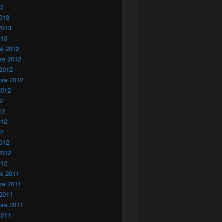
13
013
2013
013
re 2012
re 2012
 2012
bre 2012
2012
12
12
012
12
012
2012
012
re 2011
re 2011
 2011
bre 2011
2011