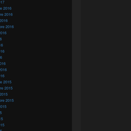
017
re 2016
re 2016
 2016
bre 2016
2016
16
16
016
16
016
2016
016
re 2015
re 2015
 2015
bre 2015
2015
15
15
015
15