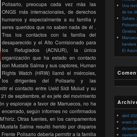
Polisario, preocupa cada vez màs las
Una revi
ONGS más internacionales, de derechos
de los d
Sahara :
humanos y especialmente a su familia y
Polisari
seres queridos que no saben nada de él .
Ginebra
Tras los contactos con la familia del
Marrueco
desaparecido y el Alto Comisionado para
bandera 
los Refugiados (ACNUR), la única
El Aaiún
organización que ha estado en contacto
con Mustafa Salma y sus captores, Human
Coment
Rights Watch (HRW) llamó el miércoles,
los dirigentes del Polisario y las
itir el contacto entre Ueld Sidi Mulud y su
 21 de septiembre, el ex jefe del movimiento
Archiv
ión y espionaje a favor de Marruecos, no ha
a encerrado, según informes no confirmados
abril 20
 M’hiriz. Otras fuentes, en los campamentos
enero 2
 Mustafa Salma resultó herido por disparos
diciemb
 Frente Polisario debería permitir a la familia
noviemb