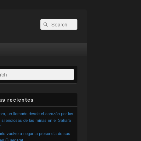
Buscar
Buscar
por:
ar
as recientes
ra, un llamado desde el corazón por las
 silenciosas de las minas en el Sáhara
í
ario vuelve a negar la presencia de sus
 en Guergarat