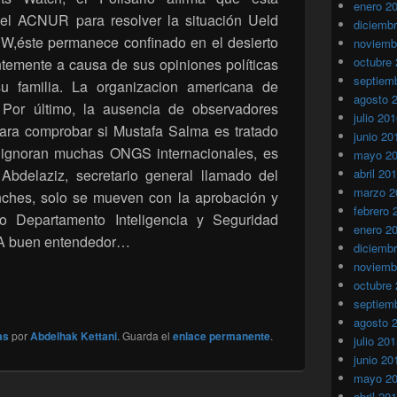
enero 2
el ACNUR para resolver la situación Ueld
diciemb
W,éste permanece confinado en el desierto
noviemb
octubre
temente a causa de sus opiniones políticas
septiem
u familia. La organizacion americana de
agosto 
or último, la ausencia de observadores
julio 20
 para comprobar si Mustafa Salma es tratado
junio 20
 ignoran muchas ONGS internacionales, es
mayo 2
bdelaziz, secretario general llamado del
abril 20
marzo 2
nches, solo se mueven con la aprobación y
febrero 
so Departamento Inteligencia y Seguridad
enero 2
o. A buen entendedor…
diciemb
noviemb
octubre
septiem
agosto 
as
por
Abdelhak Kettani
. Guarda el
enlace permanente
.
julio 20
junio 20
mayo 2
abril 20