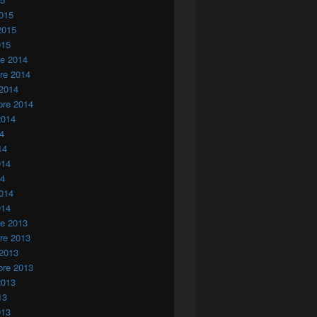
015
2015
015
re 2014
re 2014
 2014
bre 2014
2014
14
14
014
14
014
014
re 2013
re 2013
 2013
bre 2013
2013
13
013