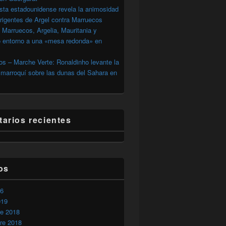
sta estadounidense revela la animosidad
irigentes de Argel contra Marruecos
 Marruecos, Argelia, Mauritania y
o entorno a una «mesa redonda» en
s – Marche Verte: Ronaldinho levante la
marroquí sobre las dunas del Sahara en
arios recientes
os
26
019
re 2018
re 2018