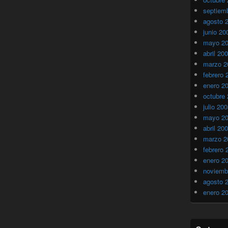
septiem
agosto 
junio 20
mayo 2
abril 20
marzo 2
febrero 
enero 2
octubre
julio 20
mayo 2
abril 20
marzo 2
febrero 
enero 2
noviemb
agosto 
enero 2