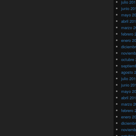
julio 20
junio 20
mayo 2
abril 20
marzo 2
febrero 
enero 2
diciemb
noviemb
octubre
septiem
agosto 
julio 20
junio 20
mayo 2
abril 20
marzo 2
febrero 
enero 2
diciemb
noviemb
octubre