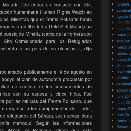
 Mulud(…)de entrar en contacto con él»,
octubre
septiem
ización humanitaria Human Rights Watch en
agosto 
oles. Mientras que el Frente Polisario habia
julio 20
berpuesto en libertad a Ueld Sidi Mulud,que
junio 20
 puesto de M’hériz (cerca de la frontera con
mayo 2
el Alto Comisionado para los Refugiados
abril 20
marzo 2
sferirlo a un país de su elección «, dijo
febrero 
enero 2
diciemb
proclamado públicamente el 9 de agosto en
noviemb
octubre
 apoyo al plan de autonomía propuesto por
septiem
 mitad de camino de los campamentos de
agosto 
nirse con su esposa y cinco hijos. Fué
julio 20
a por las milicias del Frente Polisario, que
junio 20
 su regreso a los campamentos de Tinduf,
mayo 2
abril 20
 de refugiados del Sáhara, sus nuevas ideas
marzo 2
omía marroquí. Según las informaciones
febrero 
s Watch, el Polisario afirma que está