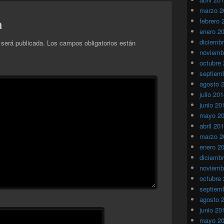
marzo 2
a
febrero 
enero 2
diciemb
 será publicada.
Los campos obligatorios están
noviemb
octubre
septiem
agosto 
julio 20
junio 20
mayo 2
abril 20
marzo 2
enero 2
diciemb
noviemb
octubre
septiem
agosto 
junio 20
mayo 2