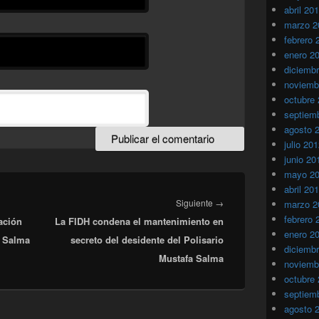
abril 20
marzo 2
febrero 
enero 2
diciemb
noviemb
octubre
septiem
agosto 
julio 20
junio 20
mayo 2
abril 20
Entrada
Siguiente
→
marzo 2
febrero 
ración
La FIDH condena el mantenimiento en
siguiente:
enero 2
a Salma
secreto del desidente del Polisario
diciemb
Mustafa Salma
noviemb
octubre
septiem
agosto 