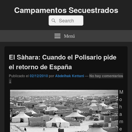
Campamentos Secuestrados
Buscar
Buscar
por:
Menú
El Sàhara: Cuando el Polisario pide
el retorno de España
Publicado el
02/12/2010
por
Abdelhak Kettani
—
No hay comentarios
↓
M
o
h
a
m
e