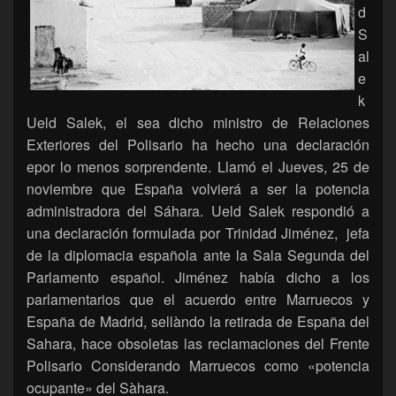
d
S
al
e
k
Ueld Salek, el sea dicho ministro de Relaciones
Exteriores del Polisario ha hecho una declaración
epor lo menos sorprendente. Llamó el Jueves, 25 de
noviembre que España volvierá a ser la potencia
administradora del Sáhara. Ueld Salek respondió a
una declaración formulada por Trinidad Jiménez, jefa
de la diplomacia española ante la Sala Segunda del
Parlamento español. Jiménez había dicho a los
parlamentarios que el acuerdo entre Marruecos y
España de Madrid, sellàndo la retirada de España del
Sahara, hace obsoletas las reclamaciones del Frente
Polisario Considerando Marruecos como «potencia
ocupante» del Sàhara.