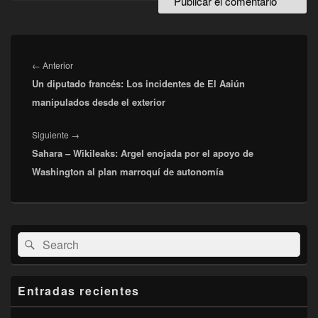
Navegación
de
Entrada
←
Anterior
entradas
Un diputado francés: Los incidentes de El Aaiún
anterior:
manipulados desde el exterior
Entrada
Siguiente
→
Sahara – Wikileaks: Argel enojada por el apoyo de
siguiente:
Washington al plan marroquí de autonomía
El
Buscar
Buscar
área
por:
de
widget
barra
Entradas recientes
lateral
primaria