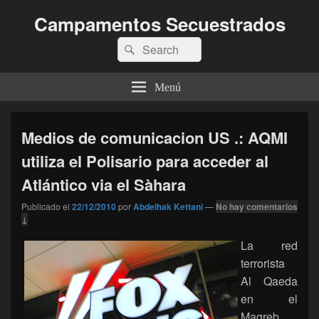
Campamentos Secuestrados
Buscar
Buscar
por:
Menú
Medios de comunicacion US .: AQMI
utiliza el Polisario para acceder al
Atlántico via el Sàhara
Publicado el
22/12/2010
por
Abdelhak Kettani
—
No hay comentarios
↓
La red
terrorista
Al Qaeda
en el
Magreb