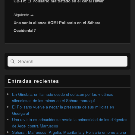
GB-TV: El Polisario maltratado en el canal Hiwar
anterior:
Entrada
Siguiente
→
Una santa alianza AQMI-Polisario en el Sáhara
siguiente:
Occidental?
El
Buscar
Buscar
área
por:
de
widget
barra
Entradas recientes
lateral
primaria
En Ginebra, un llamado desde el corazón por las víctimas
silenciosas de las minas en el Sáhara marroquí
El Polisario vuelve a negar la presencia de sus milicias en
Guergarat
Una revista estadounidense revela la animosidad de los dirigentes
de Argel contra Marruecos
Sahara : Marruecos, Argelia, Mauritania y Polisario entorno a una