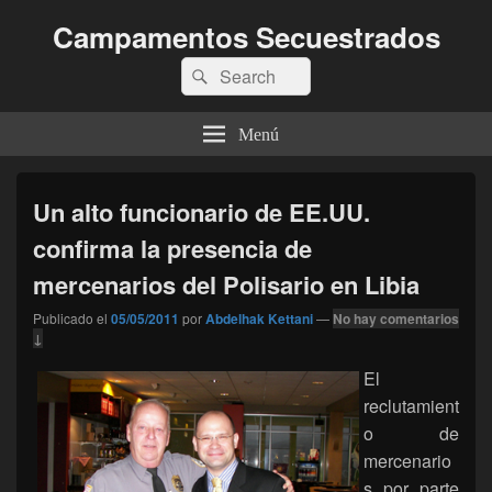
Campamentos Secuestrados
Buscar
Buscar
por:
Menú
Un alto funcionario de EE.UU.
confirma la presencia de
mercenarios del Polisario en Libia
Publicado el
05/05/2011
por
Abdelhak Kettani
—
No hay comentarios
↓
El
reclutamient
o de
mercenario
s por parte