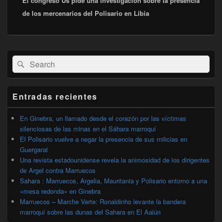
El congreso Us pide una investigacion sobre la presencia
siguiente:
de los mercenarios del Polisario en Libia
El
Buscar
Buscar
área
por:
de
widget
barra
Entradas recientes
lateral
primaria
En Ginebra, un llamado desde el corazón por las víctimas
silenciosas de las minas en el Sáhara marroquí
El Polisario vuelve a negar la presencia de sus milicias en
Guergarat
Una revista estadounidense revela la animosidad de los dirigentes
de Argel contra Marruecos
Sahara : Marruecos, Argelia, Mauritania y Polisario entorno a una
«mesa redonda» en Ginebra
Marruecos – Marche Verte: Ronaldinho levante la bandera
marroquí sobre las dunas del Sahara en El Aaiún