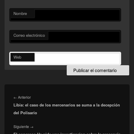
Nombre
Correo electrónico
Web
Navegación
de
Entrada
←
Anterior
entradas
Libia: el caso de los mercenarios se suma a la decepción
anterior:
del Polisario
Entrada
Siguiente
→