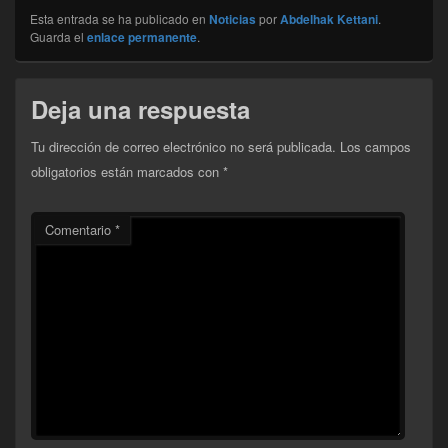
Esta entrada se ha publicado en
Noticias
por
Abdelhak Kettani
.
Guarda el
enlace permanente
.
Deja una respuesta
Tu dirección de correo electrónico no será publicada.
Los campos
obligatorios están marcados con
*
Comentario
*