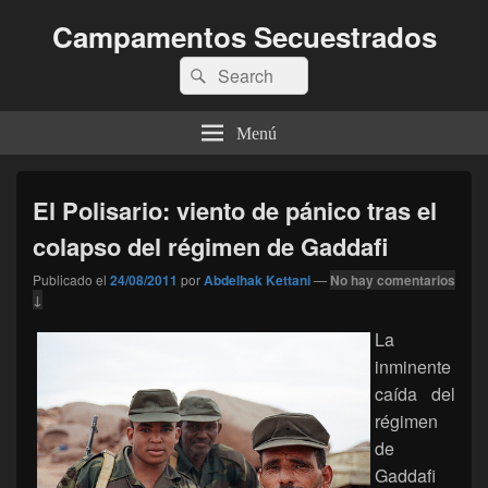
Campamentos Secuestrados
Buscar
Buscar
por:
Menú
El Polisario: viento de pánico tras el
colapso del régimen de Gaddafi
Publicado el
24/08/2011
por
Abdelhak Kettani
—
No hay comentarios
↓
La
inminente
caída del
régimen
de
Gaddafi