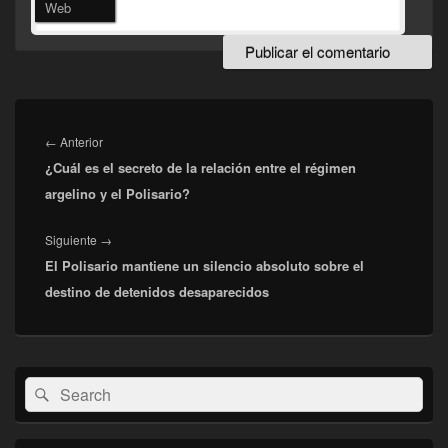
Web
Navegación
de
Entrada
←
Anterior
entradas
¿Cuál es el secreto de la relación entre el régimen
anterior:
argelino y el Polisario?
Entrada
Siguiente
→
El Polisario mantiene un silencio absoluto sobre el
siguiente:
destino de detenidos desaparecidos
El
Buscar
Buscar
área
por:
de
widget
barra