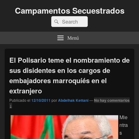
Campamentos Secuestrados
Buscar
Buscar
por:
Menú
El Polisario teme el nombramiento de
sus disidentes en los cargos de
embajadores marroquíés en el
extranjero
Publicado el
12/10/2011
por
Abdelhak Kettani
—
No hay comentarios
↓
Mie
ntra
s