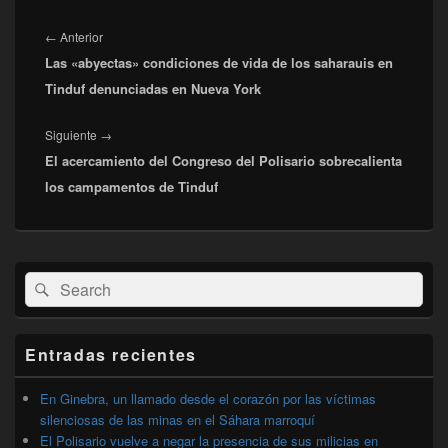
Navegación
de
Entrada
←
Anterior
entradas
Las «abyectas» condiciones de vida de los saharauis en
anterior:
Tinduf denunciadas en Nueva York
Entrada
Siguiente
→
El acercamiento del Congreso del Polisario sobrecalienta
siguiente:
los campamentos de Tinduf
El
Buscar
Buscar
área
por:
de
widget
barra
Entradas recientes
lateral
primaria
En Ginebra, un llamado desde el corazón por las víctimas
silenciosas de las minas en el Sáhara marroquí
El Polisario vuelve a negar la presencia de sus milicias en