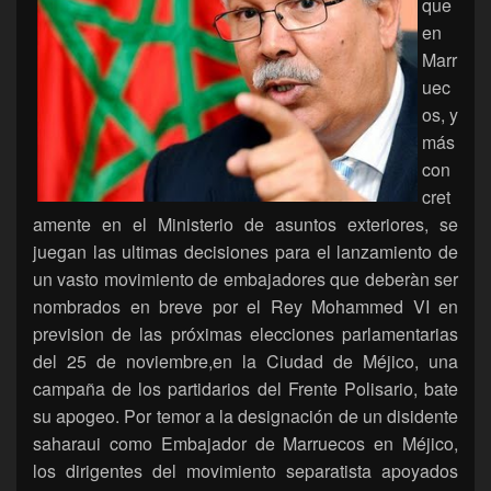
que
en
Marr
uec
os, y
más
con
cret
amente en el Ministerio de asuntos exteriores, se
juegan las ultimas decisiones para el lanzamiento de
un vasto movimiento de embajadores que deberàn ser
nombrados en breve por el Rey Mohammed VI en
prevision de las próximas elecciones parlamentarias
del 25 de noviembre,en la Ciudad de Méjico, una
campaña de los partidarios del Frente Polisario, bate
su apogeo. Por temor a la designación de un disidente
saharaui como Embajador de Marruecos en Méjico,
los dirigentes del movimiento separatista apoyados