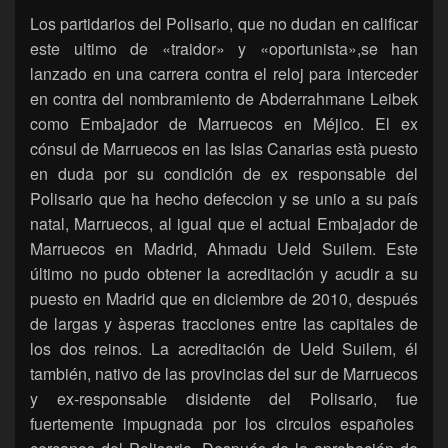
Los partidarios del Polisario, que no dudan en calificar
este ultimo de «traidor» y «oportunista»,se han
lanzado en una carrera contra el reloj para interceder
en contra del nombramiento de Abderrahmane Leibek
como Embajador de Marruecos en Méjico. El ex
cónsul de Marruecos en las Islas Canarias està puesto
en duda por su condición de ex responsable del
Polisario que ha hecho defeccion y se unio a su país
natal, Marruecos, al igual que el actual Embajador de
Marruecos en Madrid, Ahmadu Ueld Suilem. Este
último no pudo obtener la acreditación y acudir a su
puesto en Madrid que en diciembre de 2010, después
de largas y àsperas tracciones entre las capitales de
los dos reinos. La acreditación de Ueld Suilem, él
también, nativo de las provincias del sur de Marruecos
y ex-responsable disidente del Polisario, fue
fuertemente impugnada por los circulos españoles