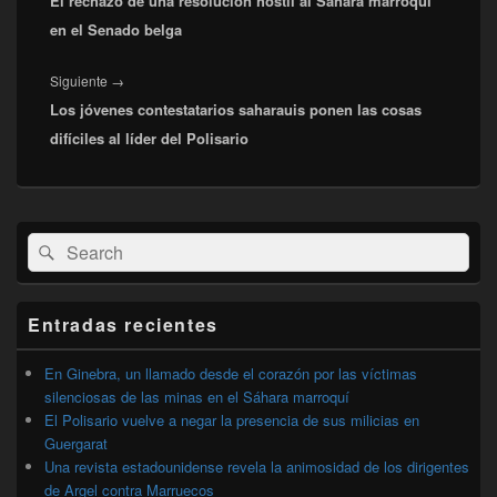
El rechazo de una resolución hostil al Sahara marroquí
anterior:
en el Senado belga
Entrada
Siguiente
→
Los jóvenes contestatarios saharauis ponen las cosas
siguiente:
difíciles al líder del Polisario
El
Buscar
Buscar
área
por:
de
widget
barra
Entradas recientes
lateral
primaria
En Ginebra, un llamado desde el corazón por las víctimas
silenciosas de las minas en el Sáhara marroquí
El Polisario vuelve a negar la presencia de sus milicias en
Guergarat
Una revista estadounidense revela la animosidad de los dirigentes
de Argel contra Marruecos