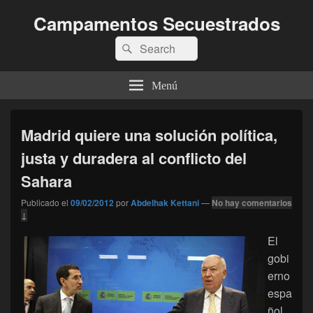
Campamentos Secuestrados
Buscar
Buscar
por:
Menú
Madrid quiere una solución política,
justa y duradera al conflicto del
Sahara
Publicado el
09/02/2012
por
Abdelhak Kettani
—
No hay comentarios
↓
El
gobi
erno
espa
ñol