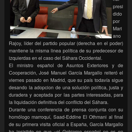
presi
dido
por
Mari
ano
Rajoy, líder del partido popular (derecha en el poder)
mantiene la misma linea política de su predecesor de
izquierdas en el caso del Sáhara Occidental.
El ministro español de Asuntos Exteriores y de
Cooperación, José Manuel García Margallo reiteró el
viernes pasado en Madrid, que su país todavía sigue
desando la adopcion de una solución política, justa y
duradera y aceptada por las partes interesadas, para
la liquidación definitiva del conflicto del Sáhara.
Durante una conferencia de prensa conjunta con su
homólogo marroquí, Saad-Eddine El Othmani al final
de su primera visita oficial a España, García Margallo
ha insistido en que «el Gobierno español no es en