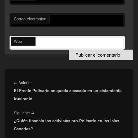
Correo electrónico
Web
Navegación
de
Entrada
←
Anterior
entradas
El Frente Polisario se queda atascado en un aislamiento
anterior:
frustrante
Entrada
Siguiente
→
¿Quién financia los activistas pro-Polisario en las Islas
siguiente:
Canarias?