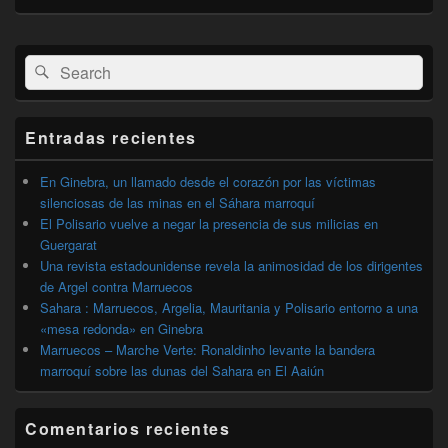
El
Buscar
Buscar
área
por:
de
widget
barra
Entradas recientes
lateral
primaria
En Ginebra, un llamado desde el corazón por las víctimas
silenciosas de las minas en el Sáhara marroquí
El Polisario vuelve a negar la presencia de sus milicias en
Guergarat
Una revista estadounidense revela la animosidad de los dirigentes
de Argel contra Marruecos
Sahara : Marruecos, Argelia, Mauritania y Polisario entorno a una
«mesa redonda» en Ginebra
Marruecos – Marche Verte: Ronaldinho levante la bandera
marroquí sobre las dunas del Sahara en El Aaiún
Comentarios recientes