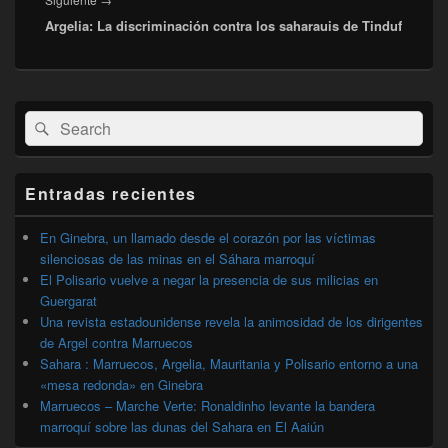
Argelia: La discriminación contra los saharauis de Tinduf
siguiente:
El
Buscar
Buscar
área
por:
de
widget
barra
Entradas recientes
lateral
primaria
En Ginebra, un llamado desde el corazón por las víctimas
silenciosas de las minas en el Sáhara marroquí
El Polisario vuelve a negar la presencia de sus milicias en
Guergarat
Una revista estadounidense revela la animosidad de los dirigentes
de Argel contra Marruecos
Sahara : Marruecos, Argelia, Mauritania y Polisario entorno a una
«mesa redonda» en Ginebra
Marruecos – Marche Verte: Ronaldinho levante la bandera
marroquí sobre las dunas del Sahara en El Aaiún