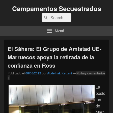
Campamentos Secuestrados
Buscar
Buscar
por:
Menú
El Sàhara: El Grupo de Amistad UE-
Marruecos apoya la retirada de la
confianza en Ross
Publicado el
08/06/2012
por
Abdelhak Kettani
—
No hay comentarios
↓
La
posic
ión
de
Marr