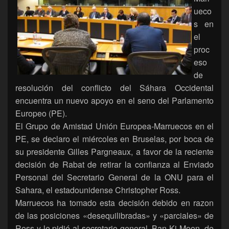
ueco
s en
el
proc
eso
de
resolución del conflicto del Sáhara Occidental
encuentra un nuevo apoyo en el seno del Parlamento
Europeo (PE).
El Grupo de Amistad Unión Europea-Marruecos en el
PE, se declaro el miércoles en Bruselas, por boca de
su presidente Gilles Pargneaux, a favor de la reciente
decisión de Rabat de retirar la confianza al Enviado
Personal del Secretario General de la ONU para el
Sahara, el estadounidense Christopher Ross.
Marruecos ha tomado esta decisión debido en razon
de las posiciones «desequilibradas» y «parciales» de
Ross y le pidió al secretario general, Ban Ki-Moon, de