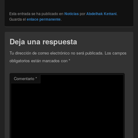
Esta entrada se ha publicado en
Noticias
por
Abdelhak Kettani
.
Guarda el
enlace permanente
.
Deja una respuesta
Tu dirección de correo electrónico no será publicada.
Los campos
obligatorios están marcados con
*
Comentario
*