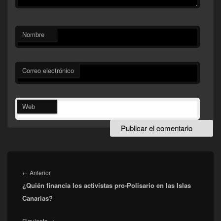
Nombre
Correo electrónico
Web
Navegación
de
Entrada
←
Anterior
entradas
¿Quién financia los activistas pro-Polisario en las Islas
anterior:
Canarias?
Entrada
Siguiente
→