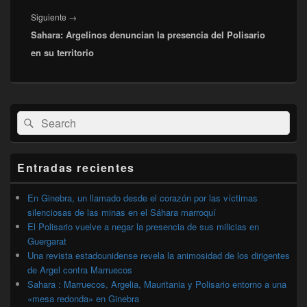
Entrada
Siguiente
→
Sahara: Argelinos denuncian la presencia del Polisario
siguiente:
en su territorio
El
Buscar
Buscar
área
por:
de
widget
barra
Entradas recientes
lateral
primaria
En Ginebra, un llamado desde el corazón por las víctimas
silenciosas de las minas en el Sáhara marroquí
El Polisario vuelve a negar la presencia de sus milicias en
Guergarat
Una revista estadounidense revela la animosidad de los dirigentes
de Argel contra Marruecos
Sahara : Marruecos, Argelia, Mauritania y Polisario entorno a una
«mesa redonda» en Ginebra