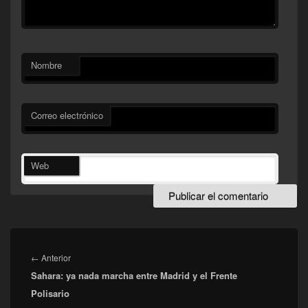
Nombre
Correo electrónico
Web
Navegación
de
Entrada
←
Anterior
entradas
Sahara: ya nada marcha entre Madrid y el Frente
anterior:
Polisario