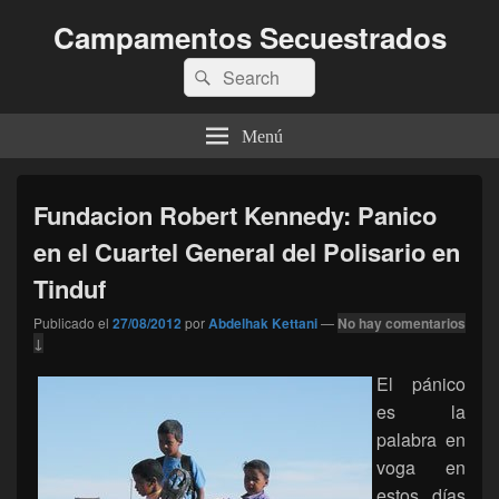
Campamentos Secuestrados
Buscar
Buscar
por:
Menú
Fundacion Robert Kennedy: Panico
en el Cuartel General del Polisario en
Tinduf
Publicado el
27/08/2012
por
Abdelhak Kettani
—
No hay comentarios
↓
El pánico
es la
palabra en
voga en
estos días