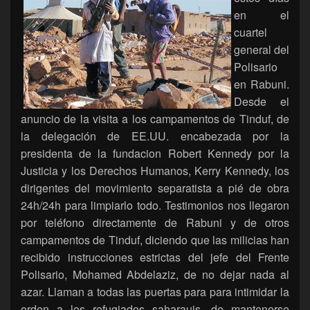
en el
cuartel
general del
Polisario
en Rabuni.
Desde el
anuncio de la visita a los campamentos de Tinduf, de
la delegación de EE.UU. encabezada por la
presidenta de la fundacion Robert Kennedy por la
Justicia y los Derechos Humanos, Kerry Kennedy, los
dirigentes del movimiento separatista a pié de obra
24h/24h para limpiarlo todo. Testimonios nos llegaron
por teléfono directamente de Rabuni y de otros
campamentos de Tinduf, diciendo que las milicias han
recibido instrucciones estrictas del jefe del Frente
Polisario, Mohamed Abdelaziz, de no dejar nada al
azar. Llaman a todas las puertas para para intimidar la
orden a los refugiados saharauis, de mantenerse