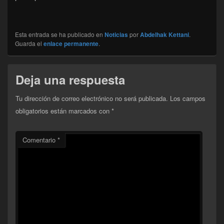
Esta entrada se ha publicado en
Noticias
por
Abdelhak Kettani
.
Guarda el
enlace permanente
.
Deja una respuesta
Tu dirección de correo electrónico no será publicada.
Los campos
obligatorios están marcados con
*
Comentario
*