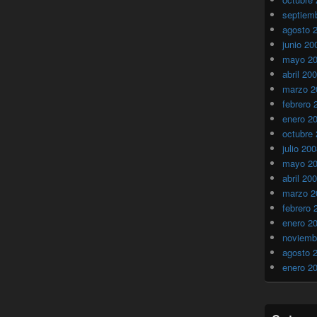
septiem
agosto 
junio 20
mayo 2
abril 20
marzo 2
febrero 
enero 2
octubre
julio 20
mayo 2
abril 20
marzo 2
febrero 
enero 2
noviemb
agosto 
enero 2