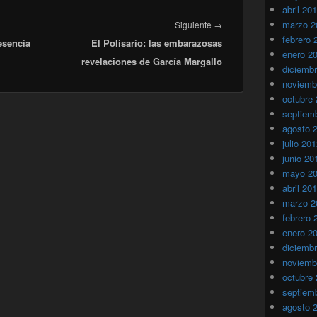
abril 20
Entrada
marzo 2
Siguiente
→
febrero 
esencia
El Polisario: las embarazosas
siguiente:
enero 2
revelaciones de García Margallo
diciemb
noviemb
octubre
septiem
agosto 
julio 20
junio 20
mayo 2
abril 20
marzo 2
febrero 
enero 2
diciemb
noviemb
octubre
septiem
agosto 