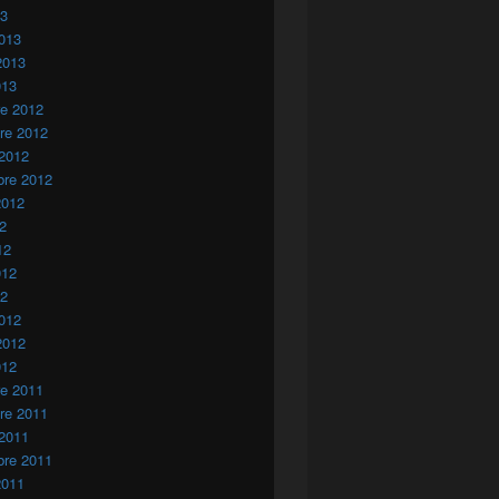
13
013
2013
013
re 2012
re 2012
 2012
bre 2012
2012
12
12
012
12
012
2012
012
re 2011
re 2011
 2011
bre 2011
2011