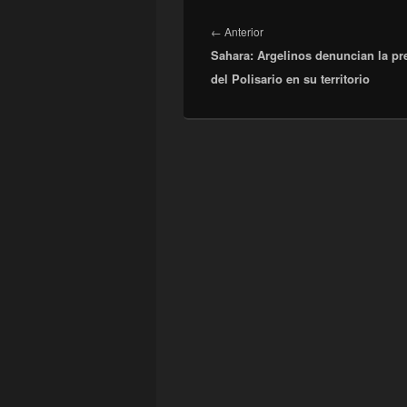
Navegación
de
Entrada
←
Anterior
entradas
Sahara: Argelinos denuncian la pr
anterior:
del Polisario en su territorio