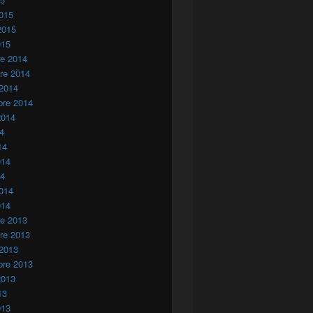
015
2015
015
re 2014
re 2014
 2014
bre 2014
2014
14
14
014
14
014
014
re 2013
re 2013
 2013
bre 2013
2013
13
013