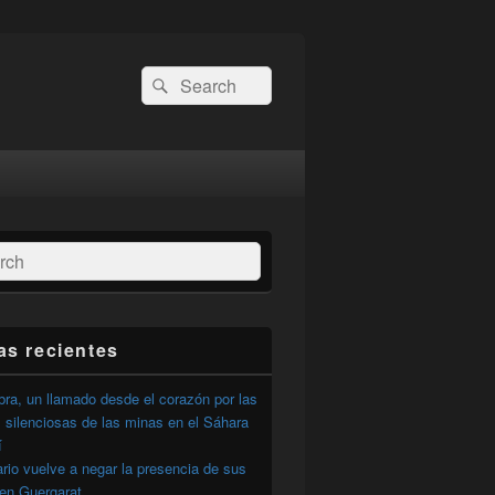
Buscar
Buscar
por:
ar
as recientes
ra, un llamado desde el corazón por las
 silenciosas de las minas en el Sáhara
í
ario vuelve a negar la presencia de sus
 en Guergarat