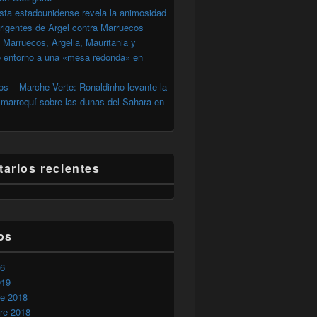
sta estadounidense revela la animosidad
irigentes de Argel contra Marruecos
 Marruecos, Argelia, Mauritania y
o entorno a una «mesa redonda» en
s – Marche Verte: Ronaldinho levante la
marroquí sobre las dunas del Sahara en
arios recientes
os
26
019
re 2018
re 2018