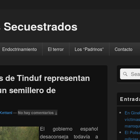
 Secuestrados
Endoctrinamiento
El terror
Los “Padrinos”
Contacto
El
Buscar
Busc
área
 de Tinduf representan
por:
de
widget
un semillero de
barra
lateral
Entrad
primaria
Kettani
—
No hay comentarios ↓
En Gineb
víctimas
marroqu
El gobierno español
El Polis
desaconseja todavía a
milicias