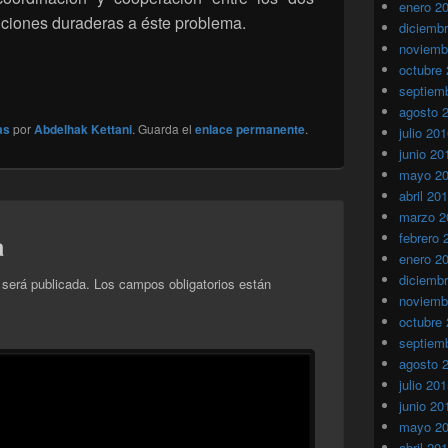
enero 2
uciones duraderas a éste problema.
diciemb
noviemb
octubre
septiem
agosto 
as
por
Abdelhak Kettani
. Guarda el
enlace permanente
.
julio 20
junio 20
mayo 2
abril 20
marzo 2
febrero 
a
enero 2
diciemb
 será publicada.
Los campos obligatorios están
noviemb
octubre
septiem
agosto 
julio 20
junio 20
mayo 2
abril 20