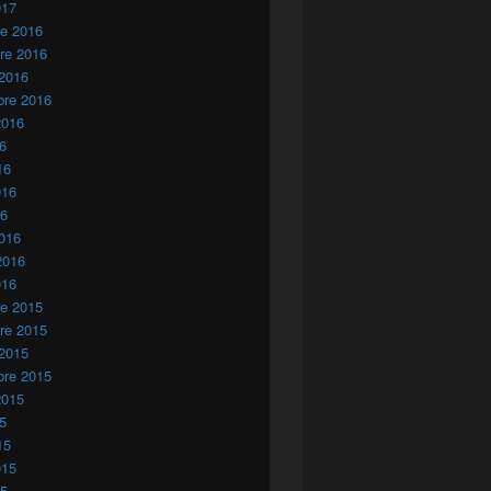
017
re 2016
re 2016
 2016
bre 2016
2016
16
16
016
16
016
2016
016
re 2015
re 2015
 2015
bre 2015
2015
15
15
015
15