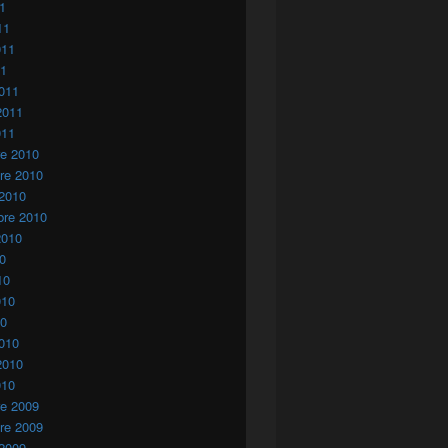
11
11
011
11
011
2011
011
re 2010
re 2010
 2010
bre 2010
2010
10
10
010
10
010
2010
010
re 2009
re 2009
 2009