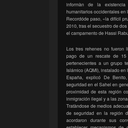
informàn de la existenci
humanitarios occidentales en
Recordóde paso, «la difícil 
2010, tras el secuestro de do
el campamento de Hassi Rabun
Los tres rehenes no fueron l
pago de un rescate de 15 
pertenecientes a un grupo te
Islámico (AQMI), instalado en 
España, explicó De Benito,
seguridad en el Sahel en gener
proximidad de esta región c
inmigración ilegal y a las zon
Tratàndose de medios adecuad
de seguridad en la región 
acordaron durante sus con
establecer mecanismos de c