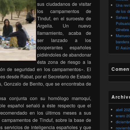
sus ciudadanos de visitar
Una revi
los campamentos de
de los d
Sahara :
Tinduf, en el suroeste de
Polisari
Argelia. Un nuevo
Ginebra
llamamiento, acaba de
Marrueco
ser lanzado a los
bandera 
cooperantes españoles
El Aaiún
pidiéndoles de abandonar
ésta zona de riesgo a la
Coment
ión de seguridad en los campamentos». El
nes desde Rabat, por el Secretario de Estado
s, Gonzalo de Benito, que se encontraba de
Archiv
nsa conjunta con su homólogo marroquí,
ble español señaló a éste respecto que el
abril 20
recomendado en los últimos meses a sus
enero 2
 campamentos de Tinduf, sobre la base de
diciemb
os servicios de inteligencia españoles y que
noviemb