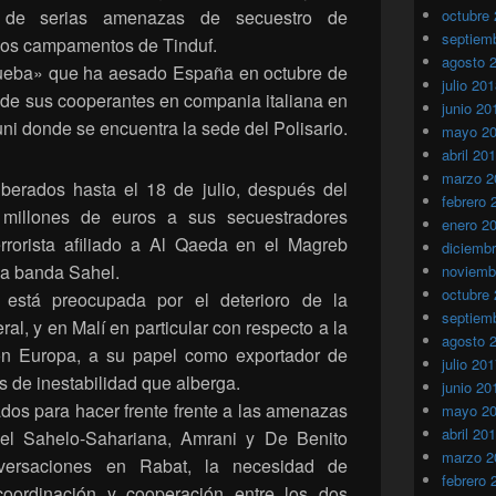
a de serias amenazas de secuestro de
octubre
septiem
 los campamentos de Tinduf.
agosto 
prueba» que ha aesado España en octubre de
julio 20
s de sus cooperantes en compania italiana en
junio 20
i donde se encuentra la sede del Polisario.
mayo 2
abril 20
marzo 2
iberados hasta el 18 de julio, después del
febrero 
millones de euros a sus secuestradores
enero 2
rrorista afiliado a Al Qaeda en el Magreb
diciemb
la banda Sahel.
noviemb
octubre
 está preocupada por el deterioro de la
septiem
al, y en Malí en particular con respecto a la
agosto 
on Europa, a su papel como exportador de
julio 20
as de inestabilidad que alberga.
junio 20
os para hacer frente frente a las amenazas
mayo 2
abril 20
del Sahelo-Sahariana, Amrani y De Benito
marzo 2
versaciones en Rabat, la necesidad de
febrero 
oordinación y cooperación entre los dos