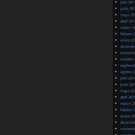
julio 20
junio 20
mayo 2
abril 20
marzo 2
febrero 
enero 2
diciemb
noviemb
octubre
septiem
agosto 
julio 20
junio 20
mayo 2
abril 20
marzo 2
febrero 
enero 2
diciemb
noviemb
octubre