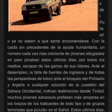
s
de
l
Po
lis
ari
o ya no saben a qué santo encomendarse. Con la
caída sin precedentes de la ayuda humanitaria, un
número cada vez màs creciente de jóvenes refugiados
en paro prueban estos ultimos dias, por todos los
medios, escapar de las garras de sus líderes. Ante el
desempleo, la falta de fuentes de ingresos y de todas
las perspectivas de futuro ante el bloqueo del Polisario
y Argelia a cualquier solución de la cuestión del
Sáhara Occidental, indican testimonios desde Tinduf,
muchos jóvenes saharauis prefieren más arrojarse en
los brazos de los traficantes de todo tipo y de grupos
terroristas que pululàn en el Sahel. Estos ultimos dias,