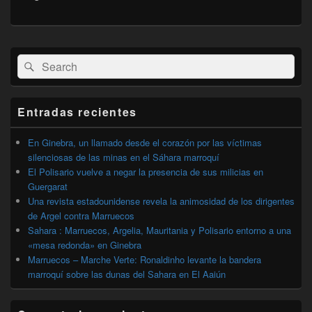
El
Buscar
Buscar
área
por:
de
widget
barra
Entradas recientes
lateral
primaria
En Ginebra, un llamado desde el corazón por las víctimas
silenciosas de las minas en el Sáhara marroquí
El Polisario vuelve a negar la presencia de sus milicias en
Guergarat
Una revista estadounidense revela la animosidad de los dirigentes
de Argel contra Marruecos
Sahara : Marruecos, Argelia, Mauritania y Polisario entorno a una
«mesa redonda» en Ginebra
Marruecos – Marche Verte: Ronaldinho levante la bandera
marroquí sobre las dunas del Sahara en El Aaiún