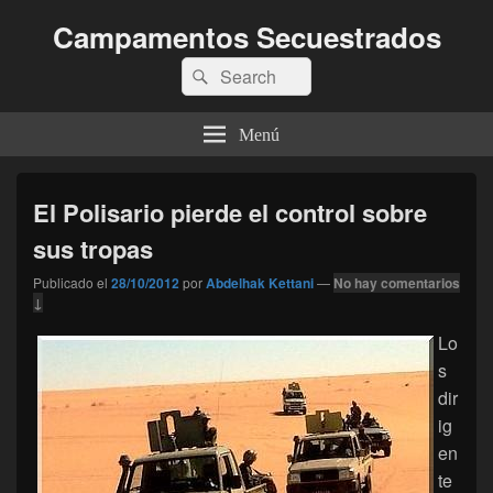
Campamentos Secuestrados
Buscar
Buscar
por:
Menú
El Polisario pierde el control sobre
sus tropas
Publicado el
28/10/2012
por
Abdelhak Kettani
—
No hay comentarios
↓
Lo
s
dir
ig
en
te