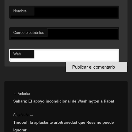
Nombre
Correo electrónico
Web
Navegación
de
Entrada
←
Anterior
entradas
Sahara: El apoyo incondicional de Washington a Rabat
anterior:
Entrada
Siguiente
→
Tindouf: la aplastante arbitrariedad que Ross no puede
siguiente:
ignorar