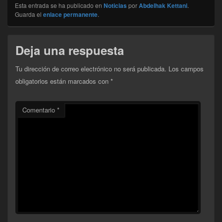
Esta entrada se ha publicado en
Noticias
por
Abdelhak Kettani
.
Guarda el
enlace permanente
.
Deja una respuesta
Tu dirección de correo electrónico no será publicada.
Los campos
obligatorios están marcados con
*
Comentario
*