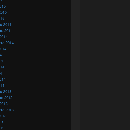
015
2015
015
re 2014
re 2014
 2014
bre 2014
2014
14
14
014
14
014
014
re 2013
re 2013
 2013
bre 2013
2013
13
013