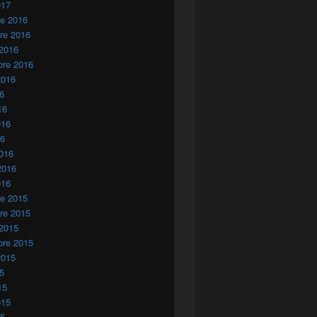
017
re 2016
re 2016
 2016
bre 2016
2016
16
16
016
16
016
2016
016
re 2015
re 2015
 2015
bre 2015
2015
15
15
015
15