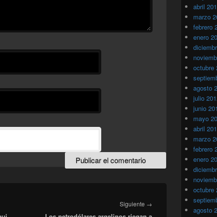
abril 20
marzo 2
febrero 
enero 2
diciemb
noviemb
octubre
septiem
agosto 
julio 20
junio 20
mayo 2
abril 20
marzo 2
febrero 
enero 2
diciemb
noviemb
octubre
septiem
Entrada
Siguiente
→
agosto 
aui
Los petrodólares argelinos riegan a
siguiente: