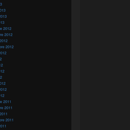
13
013
2013
013
re 2012
re 2012
 2012
bre 2012
2012
12
12
012
12
012
2012
012
re 2011
re 2011
 2011
bre 2011
2011