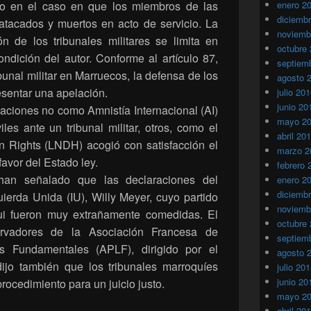
cido en el caso en que los miembros de las
enero 2
diciemb
atacados y muertos en acto de servicio. La
noviemb
ón de los tribunales militares se limita en
octubre
ondición del autor. Conforme al artículo 87,
septiem
ibunal militar en Marruecos, la defensa de los
agosto 
esentar una apelación.
julio 20
junio 20
iones no como Amnistía Internacional (AI)
mayo 2
viles ante un tribunal militar, otros, como el
abril 20
 Rights (LNDH) acogió con satisfacción el
marzo 2
vor del Estado ley.
febrero 
han señalado que las declaraciones del
enero 2
diciemb
ierda Unida (IU), Willy Meyer, cuyo partido
noviemb
ui fueron muy extrañamente comedidas. El
octubre
rvadores de la Asociación Francesa de
septiem
s Fundamentales (APLF), dirigido por el
agosto 
ijo también que los tribunales marroquíes
julio 20
junio 20
ocedimiento para un juicio justo.
mayo 2
abril 20