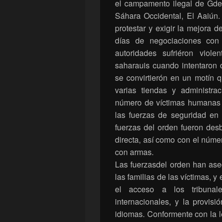
el campamento ilegal de Gdei
Sáhara Occidental, El Aaiún.
protestar y exigir la mejora
días de negociaciones con 
autoridades sufriéron viole
saharauis cuando intentaron
se convirtierón en un motín 
varias tiendas y administr
número de víctimas humanas 
las fuerzas de seguridad en
fuerzas del orden fueron desb
directa, así como con el núme
con armas.
Las fuerzasdel orden han ase
las familias de las víctimas, 
el acceso a los tribunal
internacionales, y la provis
idiomas. Conformente con la le