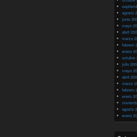
septiem
agosto 
junio 20
mayo 2
abril 20
marzo 2
febrero 
enero 2
octubre
julio 20
mayo 2
abril 20
marzo 2
febrero 
enero 2
noviemb
agosto 
enero 2