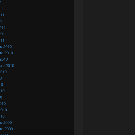
11
11
011
11
011
2011
011
re 2010
re 2010
 2010
bre 2010
2010
10
10
010
10
010
2010
010
re 2009
re 2009
 2009