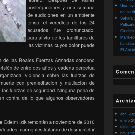
Una revi
postergaciones y una semana
de los d
de audiciones en un ambiente
Sahara :
tenso, el veredicto de los 24
Polisari
acusados fue pronunciado,
Ginebra
para alivio de los familiares de
Marrueco
bandera 
las víctimas cuyos dolor puede
El Aaiún
nte de las Reales Fuerzas Armadas condeno
risión de entre dos años y cadena perpetua
Coment
rganizada, violencia sobre las fuerzas de
muerte con premeditacion y mutilación de
 las fuerzas de seguridad. Ninguna pena de
en contra de lo que algunos observadores
Archiv
abril 20
enero 2
 de Gdeim Izik remontàn a noviembre de 2010
diciemb
oridades marroquíes trataron de desmantelar
noviemb