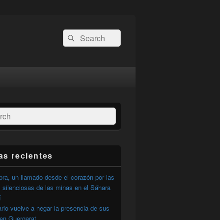
Buscar
Buscar
por:
ar
as recientes
ra, un llamado desde el corazón por las
 silenciosas de las minas en el Sáhara
í
ario vuelve a negar la presencia de sus
 en Guergarat