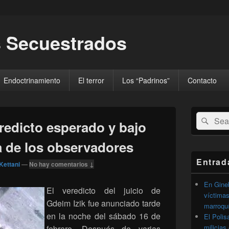
 Secuestrados
Endoctrinamiento
El terror
Los “Padrinos”
Contacto
El
Buscar
Busc
área
redicto esperado y bajo
por:
de
widget
a de los observadores
barra
lateral
Entrad
Kettani
—
No hay comentarios ↓
primaria
En Gineb
El veredicto del juicio de
víctimas
Gdeim Izik fue anunciado tarde
marroqu
en la noche del sábado 16 de
El Polis
milicias
febrero. Después de varias