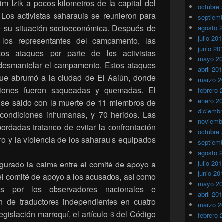
m Izik a pocos kilometros de la capital del
octubre
 Los activistas saharauis se reunieron para
septiem
 de su situación socioeconómica. Después de
agosto 
julio 20
los representantes del campamento, las
junio 20
ntos ataques por parte de los activistas
mayo 2
 desmantelar el campamento. Estos ataques
abril 20
que abrumó a la ciudad de El Aaiún, donde
marzo 2
aciones fueron saqueadas y quemadas. El
febrero 
enero 2
se sàldo con la muerte de 11 miembros de
diciemb
 condiciones inhumanas, y 70 heridos. Las
noviemb
ordadas tratando de evitar la confrontación
octubre
ro y la violencia de los saharauis equipados
septiem
agosto 
julio 20
gurado la calma entre el comité de apoyo a
junio 20
y el comité de apoyo a los acusados, así como
mayo 2
es por los observadores nacionales e
abril 20
ión de traductores independientes en cuatro
marzo 2
gislación marroquí, el artículo 3 del Código
febrero 