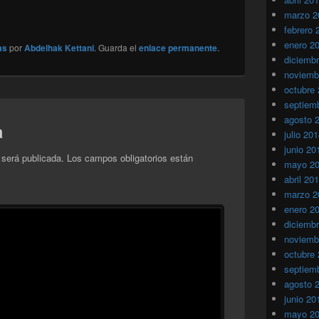
marzo 2
febrero 
enero 2
as
por
Abdelhak Kettani
. Guarda el
enlace permanente
.
diciemb
noviemb
octubre
septiem
agosto 
a
julio 20
junio 20
 será publicada.
Los campos obligatorios están
mayo 2
abril 20
marzo 2
enero 2
diciemb
noviemb
octubre
septiem
agosto 
junio 20
mayo 2