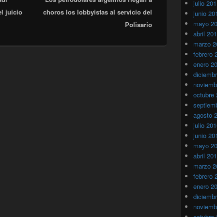
julio 20
l juicio
choros los lobbyistas al servicio del
junio 20
mayo 2
Polisario
abril 20
marzo 2
febrero 
enero 2
diciemb
noviemb
octubre
septiem
agosto 
julio 20
junio 20
mayo 2
abril 20
marzo 2
febrero 
enero 2
diciemb
noviemb
octubre