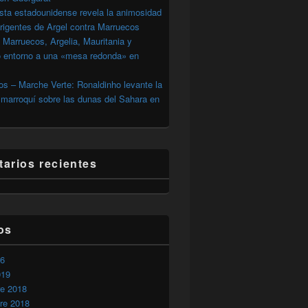
sta estadounidense revela la animosidad
irigentes de Argel contra Marruecos
 Marruecos, Argelia, Mauritania y
o entorno a una «mesa redonda» en
s – Marche Verte: Ronaldinho levante la
marroquí sobre las dunas del Sahara en
arios recientes
os
26
019
re 2018
re 2018