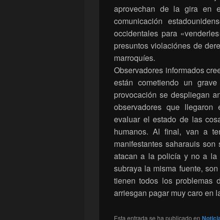
aprovechan de la gira en e
comunicación estadounidens
occidentales para «venderle
presuntos violaciónes de der
marroquíes.
Observadores informados cree
están cometiendo un grave 
provocación se despliegan ant
observadores que llegaron 
evaluar el estado de las cos
humanos. Al final, van a t
manifestantes saharauis son 
atacan a la policía y no a la
subraya la misma fuente, son
tienen todos los problemas 
arriesgan pagar muy caro en l
Esta entrada se ha publicado en
Notici