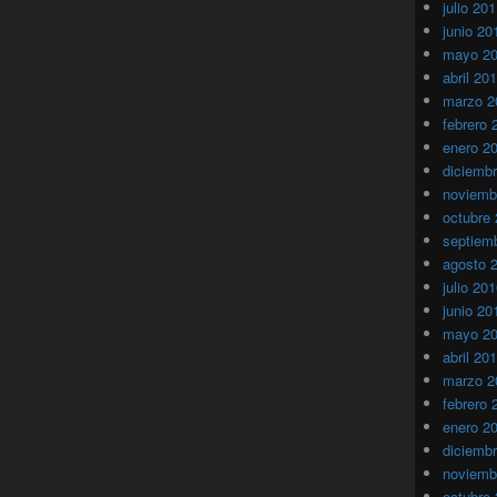
julio 20
junio 20
mayo 2
abril 20
marzo 2
febrero 
enero 2
diciemb
noviemb
octubre
septiem
agosto 
julio 20
junio 20
mayo 2
abril 20
marzo 2
febrero 
enero 2
diciemb
noviemb
octubre