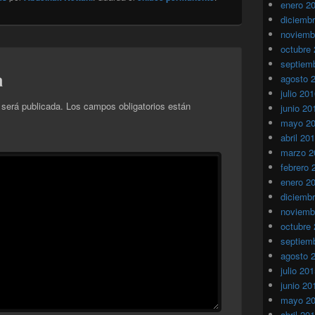
enero 2
diciemb
noviemb
octubre
septiem
a
agosto 
julio 20
 será publicada.
Los campos obligatorios están
junio 20
mayo 2
abril 20
marzo 2
febrero 
enero 2
diciemb
noviemb
octubre
septiem
agosto 
julio 20
junio 20
mayo 2
abril 20