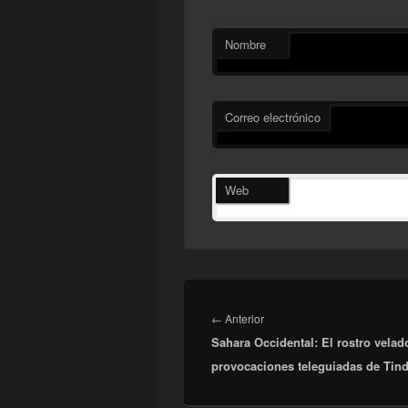
Nombre
Correo electrónico
Web
Navegación
de
Entrada
←
Anterior
entradas
Sahara Occidental: El rostro velad
anterior:
provocaciones teleguiadas de Tind