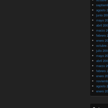
septiem
agosto 
junio 20
mayo 2
abril 20
marzo 2
febrero 
enero 2
octubre
julio 20
mayo 2
abril 20
marzo 2
febrero 
enero 2
noviemb
agosto 
enero 2