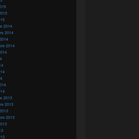
015
2015
015
re 2014
re 2014
 2014
bre 2014
2014
14
14
014
14
014
014
re 2013
re 2013
 2013
bre 2013
2013
13
013