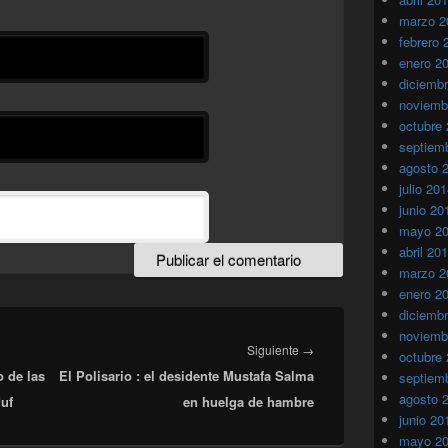
marzo 2
febrero 
enero 2
diciemb
noviemb
octubre
septiem
agosto 
julio 20
junio 20
mayo 2
abril 20
marzo 2
enero 2
diciemb
noviemb
Entrada
Siguiente
→
octubre
o de las
El Polisario : el desidente Mustafa Salma
siguiente:
septiem
agosto 
uf
en huelga de hambre
junio 20
mayo 2