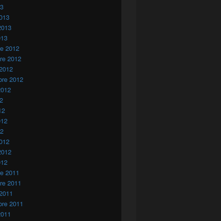
13
013
2013
013
re 2012
re 2012
 2012
bre 2012
2012
12
12
012
12
012
2012
012
re 2011
re 2011
 2011
bre 2011
2011