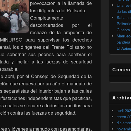
provocacion a la llamada de
Una revi
los dirigentes del Polisario.
de los d
Completamente
Sahara :
Polisari
desconcertados por el
Ginebra
rechazo de la propuesta de
Marrueco
 MINURSO para supervisar los derechos
bandera 
tal, los dirigentes del Frente Polisario no
El Aaiún
ue sobornar sus peones para sembrar el
ada y incitar a las fuerzas de seguridad
eparable.
Coment
 abril, por el Consejo de Seguridad de la
ución que renueva por un año el mandato de
separatistas del interior bajan a las calles
Archiv
festaciones independentistas que pacificas,
as cuàles se recurre a todos los medios para
abril 20
ción contra las fuerzas de seguridad.
enero 2
diciemb
eres y jóvenes a menudo con pasamontañas,
noviemb