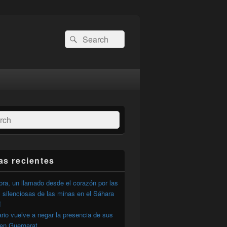
Buscar
Buscar
por:
ar
as recientes
ra, un llamado desde el corazón por las
 silenciosas de las minas en el Sáhara
í
ario vuelve a negar la presencia de sus
 en Guergarat