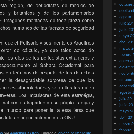
octubre
stà region, de periodistas de medios de
septiem
es y británicos y de los parlamentarios
agosto 
s» imágenes montadas de toda pieza sobre
julio 20
echos humanos de las fuerzas de seguridad
junio 20
mayo 2
abril 20
n que el Polisario y sus mentores Argelinos
marzo 2
error de cálculo, ya que tales actos de
febrero 
e los ojos de los periodistas extranjeros y
enero 2
especialmente al Sáhara Occidental para
diciemb
as en términos de respeto de los derechos
noviemb
ener la desagradable sorpresa de que los
octubre
septiem
simples alborotadores y son ellos los quién
agosto 
 inversa. Los impulsores de esta estratégia,
julio 20
 finalmente atrapados en su propia trampa y
junio 20
del mundo para poner fin a esta farsa que
mayo 2
as futuras negociaciones en la ONU.
abril 20
marzo 2
febrero 
as
por
Abdelhak Kettani
. Guarda el
enlace permanente
.