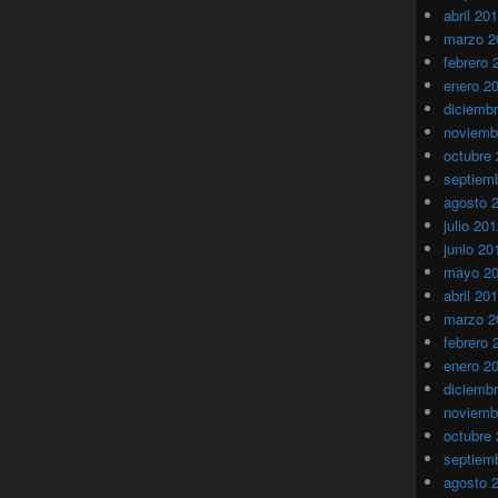
abril 20
marzo 2
febrero 
enero 2
diciemb
noviemb
octubre
septiem
agosto 
julio 20
junio 20
mayo 2
abril 20
marzo 2
febrero 
enero 2
diciemb
noviemb
octubre
septiem
agosto 