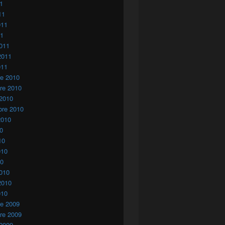
11
11
011
11
011
2011
011
re 2010
re 2010
 2010
bre 2010
2010
10
10
010
10
010
2010
010
re 2009
re 2009
 2009