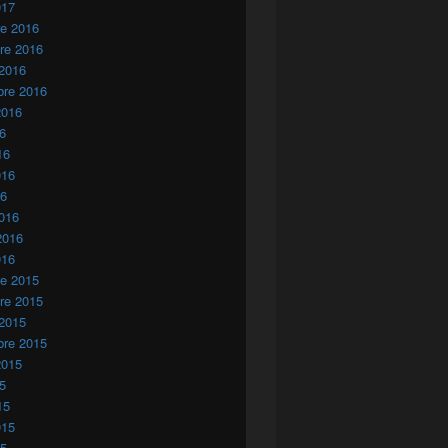
017
re 2016
re 2016
 2016
bre 2016
2016
16
16
016
16
016
2016
016
re 2015
re 2015
 2015
bre 2015
2015
15
15
015
15