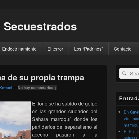
 Secuestrados
Endoctrinamiento
El terror
Los “Padrinos”
Contacto
El
Buscar
Busc
área
ima de su propia trampa
por:
de
widget
Kettani
—
No hay comentarios ↓
barra
lateral
Entrad
primaria
El tono se ha subido de golpe
en las grandes ciudades del
En Gineb
Sahara marroquí, donde los
víctimas
marroqu
partidarios del separatismo al
El Polis
acecho pasaron a la
milicias