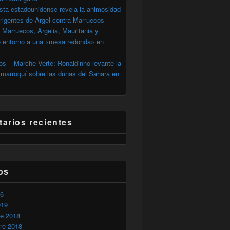
sta estadounidense revela la animosidad
irigentes de Argel contra Marruecos
 Marruecos, Argelia, Mauritania y
o entorno a una «mesa redonda» en
s – Marche Verte: Ronaldinho levante la
marroquí sobre las dunas del Sahara en
arios recientes
os
26
019
re 2018
re 2018