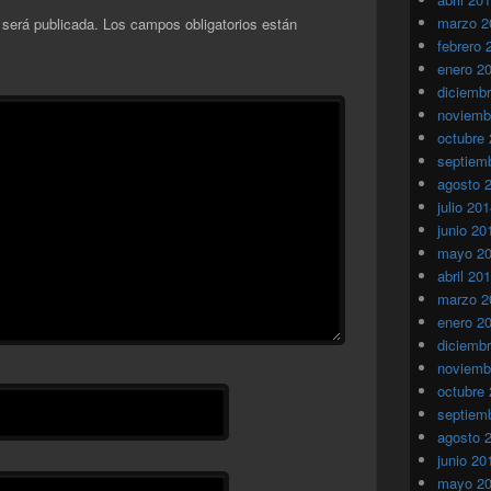
marzo 2
 será publicada.
Los campos obligatorios están
febrero 
enero 2
diciemb
noviemb
octubre
septiem
agosto 
julio 20
junio 20
mayo 2
abril 20
marzo 2
enero 2
diciemb
noviemb
octubre
septiem
agosto 
junio 20
mayo 2