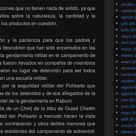
octubre
ciones que no tienen nada de solido, ya que
septiem
alles sobre la naturaleza, la cantidad y la
agosto 
 los productos en cuestión.
julio 20
junio 20
mayo 2
ión y la paciencia para que los padres y
abril 20
es descubren que han sido encerrados en las
marzo 2
e la gendarmeria militar en el campamento de
febrero 
enero 2
s fueron llevados en compañía de miembros
diciemb
aron su lugar de detención para ser todos
noviemb
en una escuela militar.
octubre
 por la seguridad militar del Polisario que
septiem
as de los detenidos y de sus allegados de la
agosto 
julio 20
artel de la gendarmería en Rabuni.
junio 20
ria de un Cheij de la tribu de Ouled Cheikh
mayo 2
idad del Polisario a menudo hacen la vista
abril 20
de contrabando y otros delitos menores que
marzo 2
s residentes del campamento de sobrevivir.
febrero 