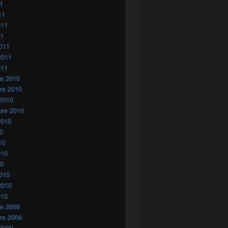
11
11
011
11
011
2011
011
re 2010
re 2010
 2010
bre 2010
2010
10
10
010
10
010
2010
010
re 2009
re 2009
 2009