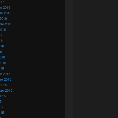
017
re 2016
re 2016
 2016
bre 2016
2016
16
16
016
16
016
2016
016
re 2015
re 2015
 2015
bre 2015
2015
15
15
015
15