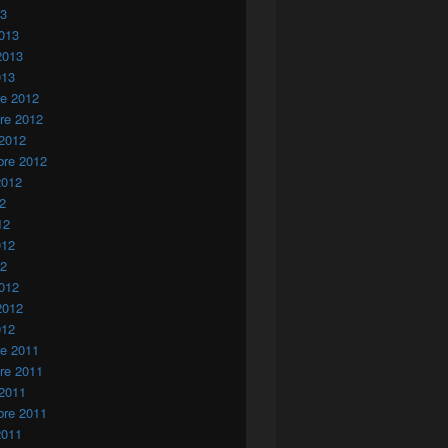
13
013
2013
013
re 2012
re 2012
 2012
bre 2012
2012
12
12
012
12
012
2012
012
re 2011
re 2011
 2011
bre 2011
2011