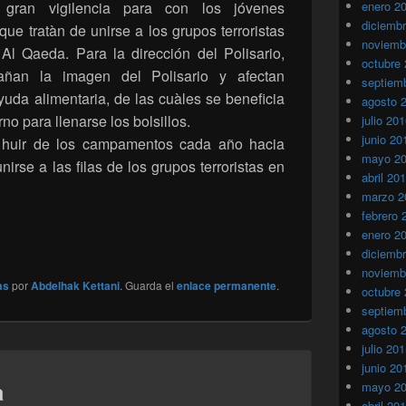
 gran vigilencia para con los jóvenes
enero 2
diciemb
e tratàn de unirse a los grupos terroristas
noviemb
Al Qaeda. Para la dirección del Polisario,
octubre
añan la imagen del Polisario y afectan
septiem
yuda alimentaria, de las cuàles se beneficia
agosto 
o para llenarse los bolsillos.
julio 20
junio 20
n huir de los campamentos cada año hacia
mayo 2
irse a las filas de los grupos terroristas en
abril 20
marzo 2
febrero 
enero 2
diciemb
noviemb
as
por
Abdelhak Kettani
. Guarda el
enlace permanente
.
octubre
septiem
agosto 
julio 20
junio 20
a
mayo 2
abril 20