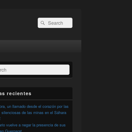
Buscar
Buscar
por:
ar
as recientes
ra, un llamado desde el corazón por las
 silenciosas de las minas en el Sáhara
í
ario vuelve a negar la presencia de sus
 en Guergarat