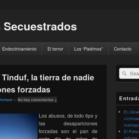
 Secuestrados
Endoctrinamiento
El terror
Los “Padrinos”
Contacto
El
Buscar
Busc
área
nduf, la tierra de nadie
por:
de
widget
ones forzadas
barra
lateral
Entrad
Kettani
—
No hay comentarios ↓
primaria
En Gineb
Los abusos, de todo tipo y
víctimas
las desapariciones
marroqu
forzadas son el pan de
El Polis
milicias
cada día de miles de