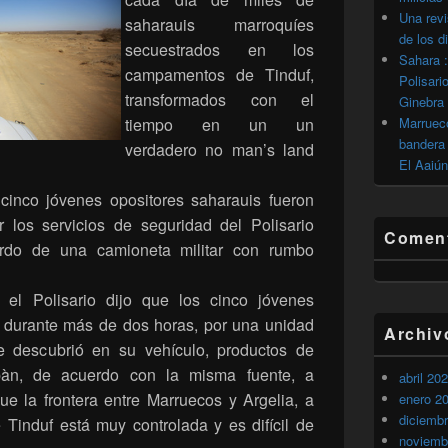
Una revi
saharauis marroquíes
de los d
secuestrados en los
Sahara :
campamentos de Tinduf,
Polisari
transformados con el
Ginebra
tiempo en un un
Marrueco
bandera 
verdadero no man’s land
El Aaiún
inco jóvenes opositores saharauis fueron
 los servicios de seguridad del Polisario
Coment
rdo de una camioneta militar con rumbo
el Polisario dijo que los cinco jóvenes
 durante más de dos horas, por una unidad
Archiv
e descubrió en su vehículo, productos de
bàn, de acuerdo con la misma fuente, a
abril 20
e la frontera entre Marruecos y Argelia, a
enero 2
diciemb
Tinduf está muy controlada y es difícil de
noviemb