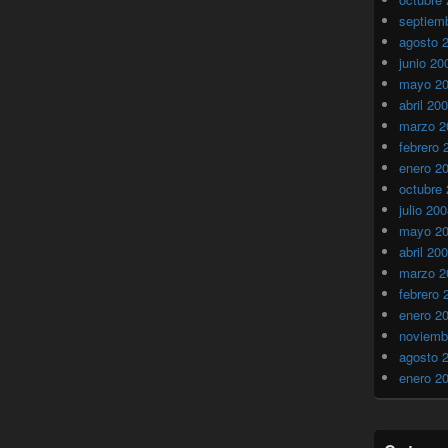
septiem
agosto 
junio 20
mayo 2
abril 20
marzo 2
febrero 
enero 2
octubre
julio 20
mayo 2
abril 20
marzo 2
febrero 
enero 2
noviemb
agosto 
enero 2