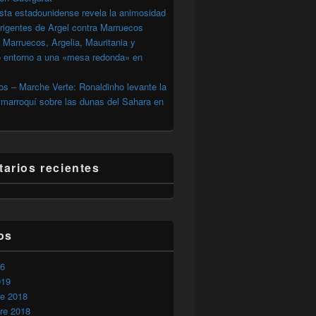
sta estadounidense revela la animosidad
irigentes de Argel contra Marruecos
 Marruecos, Argelia, Mauritania y
o entorno a una «mesa redonda» en
s – Marche Verte: Ronaldinho levante la
marroquí sobre las dunas del Sahara en
arios recientes
os
26
019
re 2018
re 2018