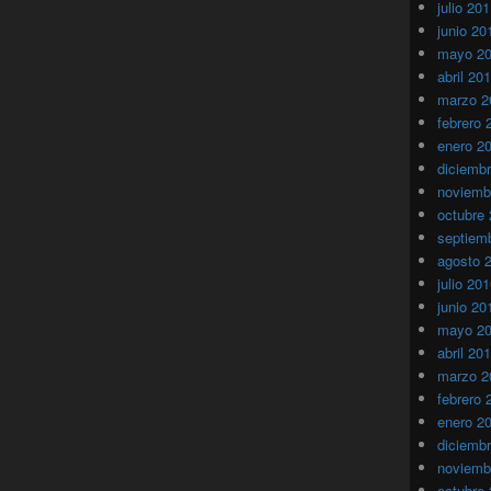
julio 20
junio 20
mayo 2
abril 20
marzo 2
febrero 
enero 2
diciemb
noviemb
octubre
septiem
agosto 
julio 20
junio 20
mayo 2
abril 20
marzo 2
febrero 
enero 2
diciemb
noviemb
octubre