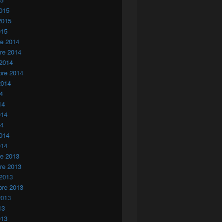
015
2015
015
re 2014
re 2014
 2014
bre 2014
2014
14
14
014
14
014
014
re 2013
re 2013
 2013
bre 2013
2013
13
013