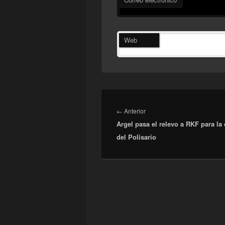
Web
Navegación
de
Entrada
←
Anterior
entradas
Argel pasa el relevo a RKF para la
anterior:
del Polisario