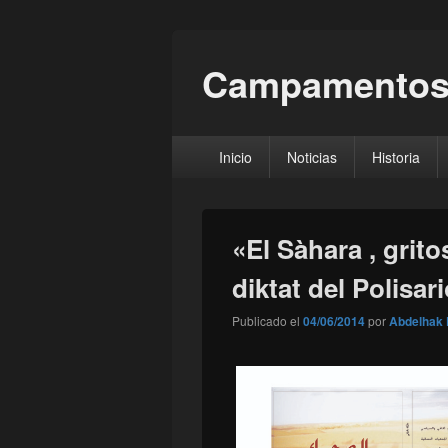
Campamentos
Menú
Inicio
Noticias
Historia
principal
«El Sàhara , grito
diktat del Polisar
Publicado el
04/06/2014
por
Abdelhak 