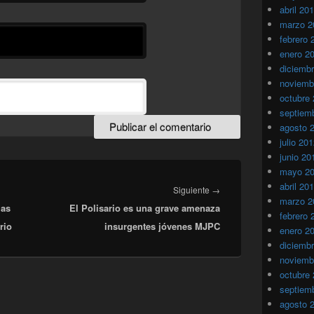
abril 20
marzo 2
febrero 
enero 2
diciemb
noviemb
octubre
septiem
agosto 
julio 20
junio 20
mayo 2
abril 20
Entrada
Siguiente
→
marzo 2
las
El Polisario es una grave amenaza
siguiente:
febrero 
rio
insurgentes jóvenes MJPC
enero 2
diciemb
noviemb
octubre
septiem
agosto 