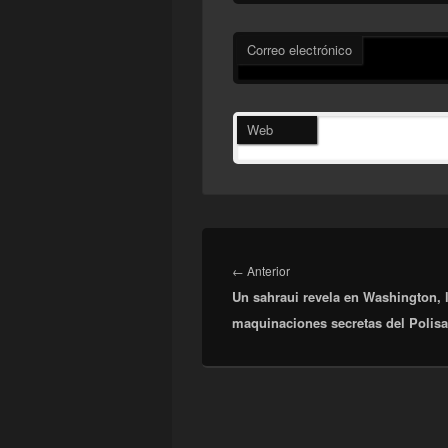
Correo electrónico
Web
Navegación
de
Entrada
←
Anterior
entradas
Un sahraui revela en Washington, 
anterior:
maquinaciones secretas del Polisa