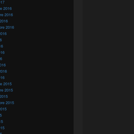
017
re 2016
re 2016
 2016
bre 2016
2016
16
16
016
16
016
2016
016
re 2015
re 2015
 2015
bre 2015
2015
15
15
015
15