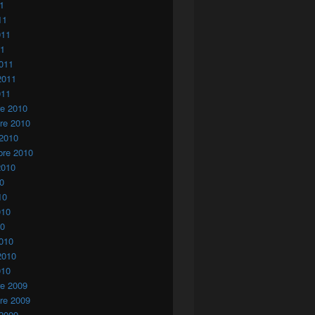
11
11
011
11
011
2011
011
re 2010
re 2010
 2010
bre 2010
2010
10
10
010
10
010
2010
010
re 2009
re 2009
 2009