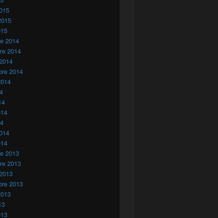
015
2015
015
re 2014
re 2014
 2014
bre 2014
2014
14
14
014
14
014
014
re 2013
re 2013
 2013
bre 2013
2013
13
013