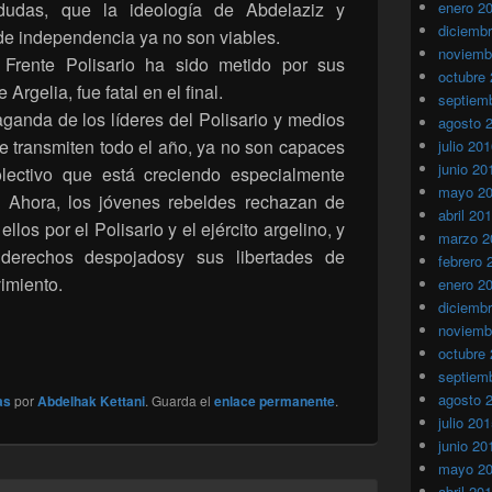
dudas, que la ideología de Abdelaziz y
enero 2
diciemb
de independencia ya no son viables.
noviemb
 Frente Polisario ha sido metido por sus
octubre
Argelia, fue fatal en el final.
septiem
aganda de los líderes del Polisario y medios
agosto 
e transmiten todo el año, ya no son capaces
julio 20
junio 20
lectivo que está creciendo especialmente
mayo 2
. Ahora, los jóvenes rebeldes rechazan de
abril 20
llos por el Polisario y el ejército argelino, y
marzo 2
derechos despojadosy sus libertades de
febrero 
imiento.
enero 2
diciemb
noviemb
octubre
septiem
agosto 
as
por
Abdelhak Kettani
. Guarda el
enlace permanente
.
julio 20
junio 20
mayo 2
abril 20