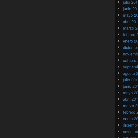
julio 20
junio 20
mayo 2
abril 20
marzo 2
febrero 
enero 2
diciemb
noviemb
octubre
septiem
agosto 
julio 20
junio 20
mayo 2
abril 20
marzo 2
febrero 
enero 2
diciemb
noviemb
octubre