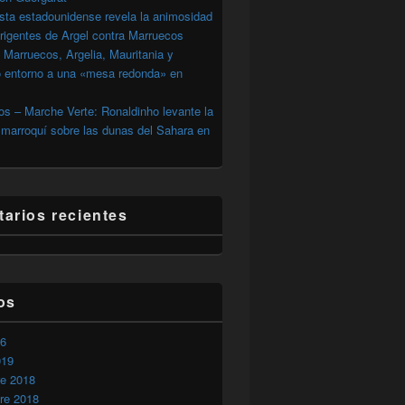
sta estadounidense revela la animosidad
irigentes de Argel contra Marruecos
 Marruecos, Argelia, Mauritania y
o entorno a una «mesa redonda» en
s – Marche Verte: Ronaldinho levante la
marroquí sobre las dunas del Sahara en
arios recientes
os
26
019
re 2018
re 2018