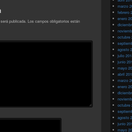
marzo 2
a
febrero 
enero 2
 será publicada.
Los campos obligatorios están
diciemb
noviemb
octubre
septiem
agosto 
julio 20
junio 20
mayo 2
abril 20
marzo 2
enero 2
diciemb
noviemb
octubre
septiem
agosto 
junio 20
mayo 2