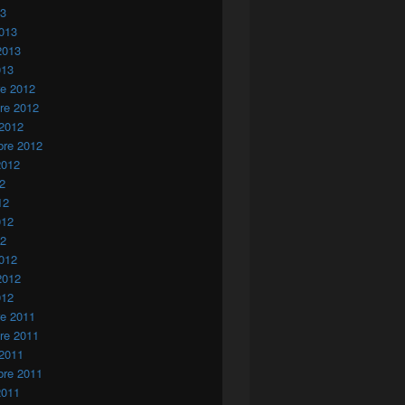
13
013
2013
013
re 2012
re 2012
 2012
bre 2012
2012
12
12
012
12
012
2012
012
re 2011
re 2011
 2011
bre 2011
2011