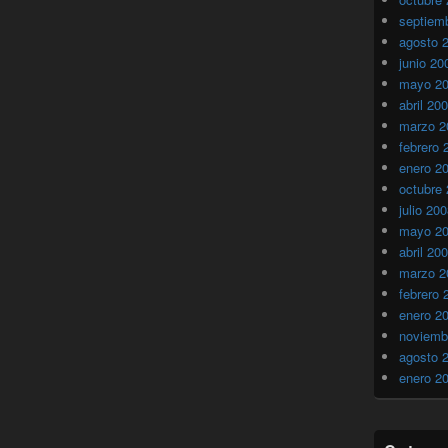
septiem
agosto 
junio 20
mayo 2
abril 20
marzo 2
febrero 
enero 2
octubre
julio 20
mayo 2
abril 20
marzo 2
febrero 
enero 2
noviemb
agosto 
enero 2