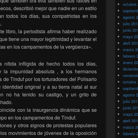
 que también tira ella tambien sus raíces en
octubre
uecos, describió mejor que nadie en un estilo
septiem
n todos los días, sus compatriotas en los
agosto 
.
julio 20
junio 20
e libro, la periodista afirma haber realizado
mayo 2
ue tiene una mayor legitimidad y levantar el
abril 20
aras en los campamentos de la vergüenza».
marzo 2
febrero 
enero 2
ia nítida infligida de hecho todos los días,
diciemb
y la impunidad absoluta , a los hermanos
noviemb
de Tinduf por los torturadores del Polisario
octubre
identidad original y a su tierra natal al sur
septiem
n no ha tenido su castigo, y un grito de
agosto 
julio 20
chado.
junio 20
coincide con la insurgencia dinámica que se
mayo 2
mpo en los campamentos de Tinduf.
abril 20
ciones y otros signos de protestas populares
marzo 2
 los movimientos de jóvenes de la oposición
febrero 