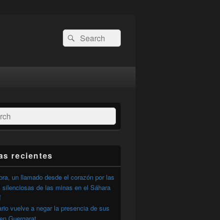
Buscar
Buscar
por:
ar
as recientes
ra, un llamado desde el corazón por las
 silenciosas de las minas en el Sáhara
í
ario vuelve a negar la presencia de sus
 en Guergarat