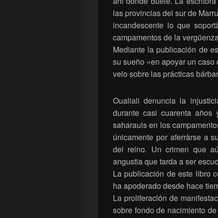
ahi donde duele. La escritora
las provincias del sur de Marr
incandescente lo que soportà
campamentos de la vergüenza
Mediante la publicación de est
su sueño «en apoyar un caso q
velo sobre las prácticas bárb
Oualiali denuncia la injustic
durante casi cuarenta años 
saharauis en los campamentos 
únicamente por aferràrse a su 
del reino. Un crimen que aú
angustia que tarda a ser escu
La publicación de este libro 
ha apoderado desde hace tie
La proliferación de manifesta
sobre fondo de nacimiento de