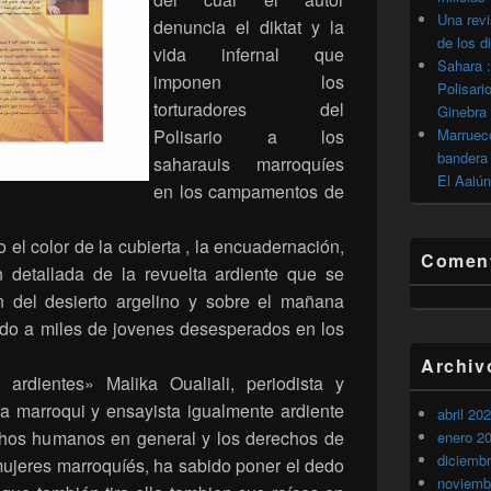
Una revi
denuncia el diktat y la
de los d
vida infernal que
Sahara :
imponen los
Polisari
torturadores del
Ginebra
Polisario a los
Marrueco
bandera 
saharauis marroquíes
El Aaiún
en los campamentos de
so el color de la cubierta , la encuadernación,
Coment
n detallada de la revuelta ardiente que se
n del desierto argelino y sobre el mañana
ado a miles de jovenes desesperados en los
Archiv
 ardientes» Malika Oualiali, periodista y
na marroqui y ensayista igualmente ardiente
abril 20
chos humanos en general y los derechos de
enero 2
diciemb
 mujeres marroquíés, ha sabido poner el dedo
noviemb