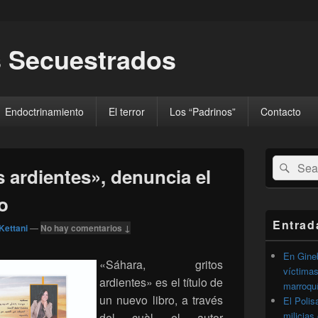
 Secuestrados
Endoctrinamiento
El terror
Los “Padrinos”
Contacto
El
Buscar
Busc
área
s ardientes», denuncia el
por:
de
widget
io
barra
lateral
Entrad
Kettani
—
No hay comentarios ↓
primaria
En Gineb
«Sáhara, gritos
víctimas
ardientes» es el título de
marroqu
un nuevo libro, a través
El Polis
milicias
del cuàl el autor