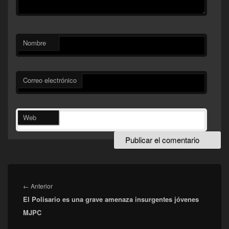
Nombre
Correo electrónico
Web
Navegación
de
Entrada
←
Anterior
entradas
El Polisario es una grave amenaza insurgentes jóvenes
anterior:
MJPC