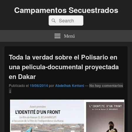
Campamentos Secuestrados
Buscar
Buscar
por:
Menú
Toda la verdad sobre el Polisario en
una pelicula-documental proyectada
en Dakar
Publicado el
19/06/2014
por
Abdelhak Kettani
—
No hay comentarios
↓