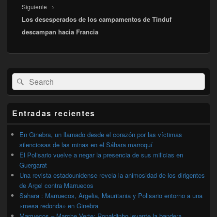
Entrada
Siguiente
→
Los desesperados de los campamentos de Tinduf
siguiente:
descampan hacia Francia
El
Buscar
Buscar
área
por:
de
widget
barra
Entradas recientes
lateral
primaria
En Ginebra, un llamado desde el corazón por las víctimas
silenciosas de las minas en el Sáhara marroquí
El Polisario vuelve a negar la presencia de sus milicias en
Guergarat
Una revista estadounidense revela la animosidad de los dirigentes
de Argel contra Marruecos
Sahara : Marruecos, Argelia, Mauritania y Polisario entorno a una
«mesa redonda» en Ginebra
Marruecos – Marche Verte: Ronaldinho levante la bandera