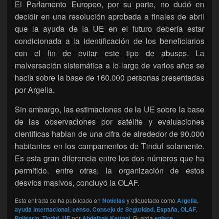
El Parlamento Europeo, por su parte, no dudó en
decidir en una resolución aprobada a finales de abril
que la ayuda de la UE en el futuro debería estar
condicionada a la identificación de los beneficiarios
con el fin de evitar este tipo de abusos. La
malversación sistemática a lo largo de varios años se
hacia sobre la base de 160.000 personas presentadas
por Argelia.
Sin embargo, las estimaciones de la UE sobre la base
de las observaciones por satélite y evaluaciones
científicas hablan de una cifra de alrededor de 90.000
habitantes en los campamentos de Tinduf solamente.
Es esta gran diferencia entre los dos números que ha
permitido, entre otras, la organización de estos
desvíos masivos, concluyó la OLAF.
Esta entrada se ha publicado en
Noticias
y etiquetado como
Argelia
,
ayuda internacional
,
censo
,
Consejo de Seguridad
,
España
,
OLAF
,
Polisario
,
Tinduf
,
UE
por
Abdelhak Kettani
. Guarda
enlace