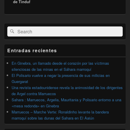
de Tinduf
El
Buscar
Buscar
área
por:
de
widget
barra
Entradas recientes
lateral
primaria
En Ginebra, un llamado desde el corazón por las víctimas
silenciosas de las minas en el Sáhara marroquí
El Polisario vuelve a negar la presencia de sus milicias en
Guergarat
Una revista estadounidense revela la animosidad de los dirigentes
de Argel contra Marruecos
Sahara : Marruecos, Argelia, Mauritania y Polisario entorno a una
«mesa redonda» en Ginebra
Marruecos – Marche Verte: Ronaldinho levante la bandera
marroquí sobre las dunas del Sahara en El Aaiún