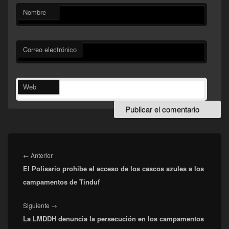
Nombre
Correo electrónico
Web
Navegación
de
Entrada
←
Anterior
entradas
El Polisario prohibe el acceso de los cascos azules a los
anterior:
campamentos de Tinduf
Entrada
Siguiente
→
La LMDDH denuncia la persecución en los campamentos
siguiente: