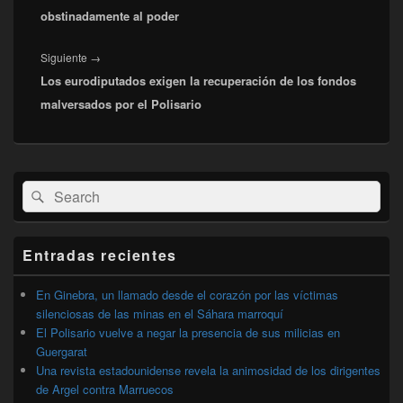
obstinadamente al poder
Entrada
Siguiente
→
Los eurodiputados exigen la recuperación de los fondos
siguiente:
malversados por el Polisario
El
Buscar
Buscar
área
por:
de
widget
barra
Entradas recientes
lateral
primaria
En Ginebra, un llamado desde el corazón por las víctimas
silenciosas de las minas en el Sáhara marroquí
El Polisario vuelve a negar la presencia de sus milicias en
Guergarat
Una revista estadounidense revela la animosidad de los dirigentes
de Argel contra Marruecos