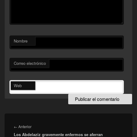
Nombre
Correo electrónico
Web
Navegación
de
Entrada
←
Anterior
entradas
Los Abdelaziz gravemente enfermos se aferran
anterior: