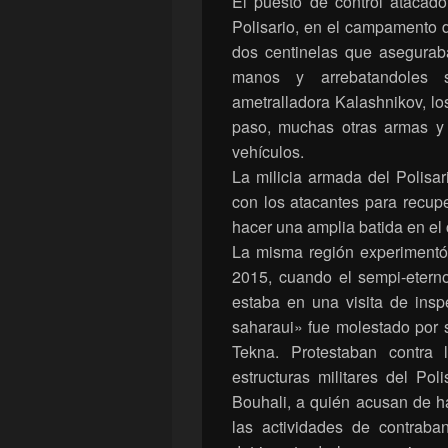
El puesto de control atacado
Polisario, en el campamento 
dos centinelas que asegurab
manos y arrebatandoles 
ametralladora Kalashnikov, lo
paso, muchas otras armas y
vehículos.
La milicia armada del Polisa
con los atacantes para recup
hacer una amplia batida en e
La misma región experimentó 
2015, cuando el sempi-etern
estaba en una visita de inspe
saharaui» fue molestado por so
Tekna. Protestaban contra 
estructuras militares del P
Bouhali, a quién acusan de h
las actividades de contrab