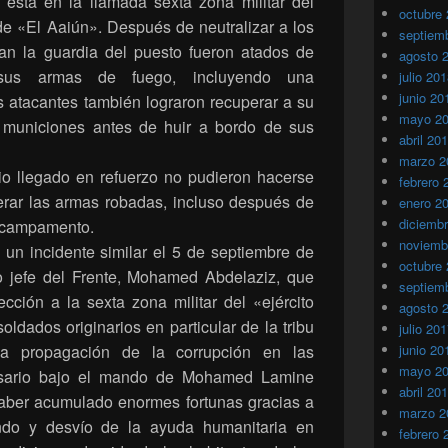
 está en la llamada sexta zona militar del
octubre
de «El Aaiún». Después de neutralizar a los
septiem
an la guardia del puesto fueron atados de
agosto 
sus armas de fuego, incluyendo una
julio 20
junio 20
s atacantes también lograron recuperar a su
mayo 2
 municiones antes de huir a bordo de sus
abril 20
marzo 2
rio llegado en refuerzo no pudieron hacerse
febrero 
erar las armas robadas, incluso después de
enero 2
diciemb
l campamento.
noviemb
un incidente similar el 5 de septiembre de
octubre
o jefe del Frente, Mohamed Abdelaziz, que
septiem
cción a la sexta zona militar del «ejército
agosto 
ldados originarios en particular de la tribu
julio 20
la propagación de la corrupción en las
junio 20
mayo 2
olisario bajo el mando de Mohamed Lamine
abril 20
aber acumulado enormes fortunas gracias a
marzo 2
ando y desvío de la ayuda humanitaria en
febrero 