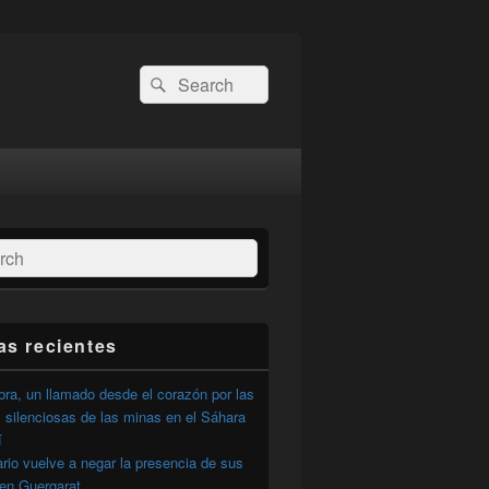
Buscar
Buscar
por:
ar
as recientes
ra, un llamado desde el corazón por las
 silenciosas de las minas en el Sáhara
í
ario vuelve a negar la presencia de sus
 en Guergarat