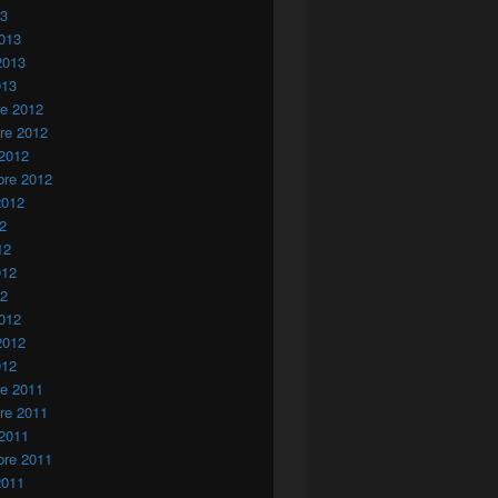
13
013
2013
013
re 2012
re 2012
 2012
bre 2012
2012
12
12
012
12
012
2012
012
re 2011
re 2011
 2011
bre 2011
2011