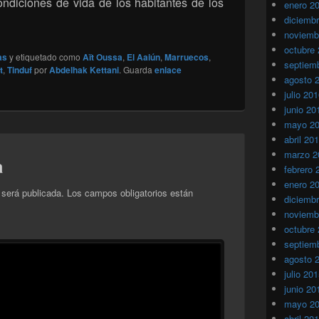
ondiciones de vida de los habitantes de los
enero 2
diciemb
noviemb
octubre
as
y etiquetado como
Aït Oussa
,
El Aaiún
,
Marruecos
,
septiem
t
,
Tinduf
por
Abdelhak Kettani
. Guarda
enlace
agosto 
julio 20
junio 20
mayo 2
abril 20
marzo 2
a
febrero 
enero 2
 será publicada.
Los campos obligatorios están
diciemb
noviemb
octubre
septiem
agosto 
julio 20
junio 20
mayo 2
abril 20