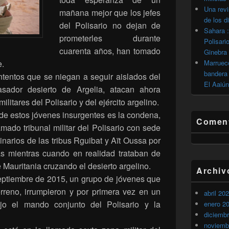
Una revi
mañana mejor que los jefes
de los d
del Polisario no dejan de
Sahara :
prometerles durante
Polisari
cuarenta años, han tomado
Ginebra
e.
Marrueco
bandera 
tentos que se niegan a seguir aislados del
El Aaiún
sador desierto de Argelia, atacan ahora
ilitares del Polisario y del ejército argelino.
 de estos jóvenes insurgentes es la condena,
Coment
amado tribunal militar del Polisario con sede
narios de las tribus Rguibat y Aït Oussa por
as mientras cuando en realidad trataban de
 Mauritania cruzando el desierto argelino.
Archiv
septiembre de 2015, un grupo de jóvenes que
erreno, irrumpieron y por primera vez en un
abril 20
ajo el mando conjunto del Polisario y la
enero 2
diciemb
noviemb