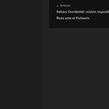
de
Entrada
←
Anterior
entradas
Sáhara Occidental: misión imposib
anterior:
Ross ante el Polisario