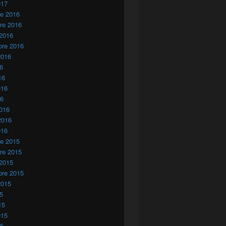
017
re 2016
re 2016
 2016
bre 2016
2016
16
16
016
16
016
2016
016
re 2015
re 2015
 2015
bre 2015
2015
15
15
015
15