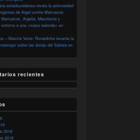
sta estadounidense revela la animosidad
irigentes de Argel contra Marruecos
 Marruecos, Argelia, Mauritania y
o entorno a una «mesa redonda» en
s – Marche Verte: Ronaldinho levante la
marroquí sobre las dunas del Sahara en
arios recientes
os
26
019
re 2018
re 2018