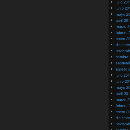
julio 20
junio 20
mayo 2
abril 20
marzo 2
febrero 
enero 2
diciemb
noviemb
octubre
septiem
agosto 
julio 20
junio 20
mayo 2
abril 20
marzo 2
febrero 
enero 2
diciemb
noviemb
octubre