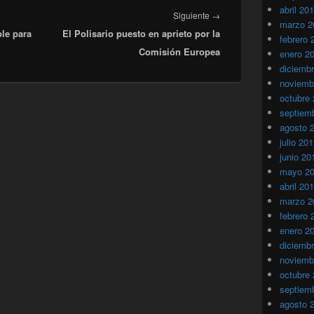
abril 20
Entrada
Siguiente
→
marzo 2
le para
El Polisario puesto en aprieto por la
siguiente:
febrero 
Comisión Europea
enero 2
diciemb
noviemb
octubre
septiem
agosto 
julio 20
junio 20
mayo 2
abril 20
marzo 2
febrero 
enero 2
diciemb
noviemb
octubre
septiem
agosto 