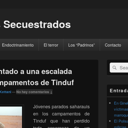
 Secuestrados
Endoctrinamiento
El terror
Los “Padrinos”
Contacto
El
Buscar
Busc
área
entado a una escalada
por:
de
widget
ampamentos de Tinduf
barra
lateral
Entrad
Kettani
—
No hay comentarios ↓
primaria
En Gineb
Jóvenes parados saharauis
víctimas
en los campamentos de
marroqu
Tinduf que han perdido
El Polis
milicias
toda esperanza de un