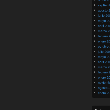
septiem
agosto 
junio 20
mayo 2
abril 20
marzo 2
febrero 
enero 2
octubre
julio 20
mayo 2
abril 20
marzo 2
febrero 
enero 2
noviemb
agosto 
enero 2