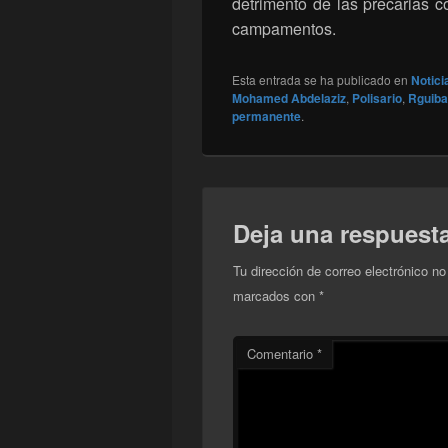
detrimento de las precarias c
campamentos.
Esta entrada se ha publicado en
Notici
Mohamed Abdelaziz
,
Polisario
,
Rguiba
permanente
.
Deja una respuest
Tu dirección de correo electrónico no
marcados con
*
Comentario
*