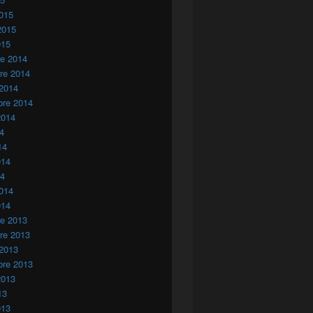
015
2015
015
re 2014
re 2014
 2014
bre 2014
2014
14
14
014
14
014
014
re 2013
re 2013
 2013
bre 2013
2013
13
013