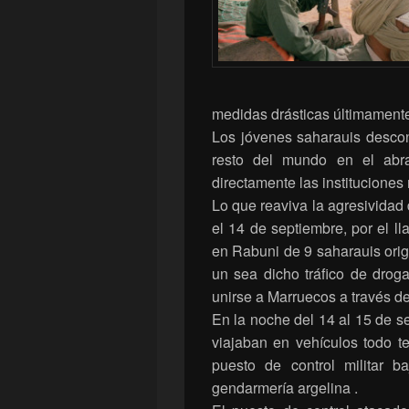
medidas drásticas últimament
Los jóvenes saharauis descon
resto del mundo en el abra
directamente las instituciones m
Lo que reaviva la agresividad
el 14 de septiembre, por el ll
en Rabuni de 9 saharauis origi
un sea dicho tráfico de drog
unirse a Marruecos a través de
En la noche del 14 al 15 de 
viajaban en vehículos todo t
puesto de control militar b
gendarmería argelina .