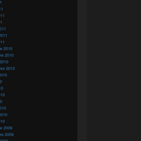
11
11
011
11
011
2011
011
re 2010
re 2010
 2010
bre 2010
2010
10
10
010
10
010
2010
010
re 2009
re 2009
 2009