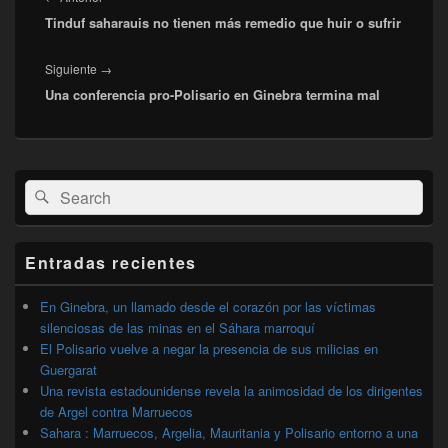
entradas
Tinduf saharauis no tienen más remedio que huir o sufrir
anterior:
Entrada
Siguiente
→
Una conferencia pro-Polisario en Ginebra termina mal
siguiente:
El
Buscar
Buscar
área
por:
de
widget
barra
Entradas recientes
lateral
primaria
En Ginebra, un llamado desde el corazón por las víctimas
silenciosas de las minas en el Sáhara marroquí
El Polisario vuelve a negar la presencia de sus milicias en
Guergarat
Una revista estadounidense revela la animosidad de los dirigentes
de Argel contra Marruecos
Sahara : Marruecos, Argelia, Mauritania y Polisario entorno a una