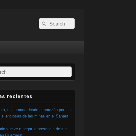
Buscar
Buscar
por:
ar
as recientes
ra, un llamado desde el corazón por las
 silenciosas de las minas en el Sáhara
í
ario vuelve a negar la presencia de sus
 en Guergarat