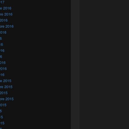
017
re 2016
re 2016
 2016
bre 2016
2016
16
16
016
16
016
2016
016
re 2015
re 2015
 2015
bre 2015
2015
15
15
015
15