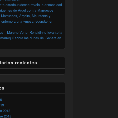
sta estadounidense revela la animosidad
irigentes de Argel contra Marruecos
 Marruecos, Argelia, Mauritania y
o entorno a una «mesa redonda» en
s – Marche Verte: Ronaldinho levante la
marroquí sobre las dunas del Sahara en
arios recientes
os
26
019
re 2018
re 2018