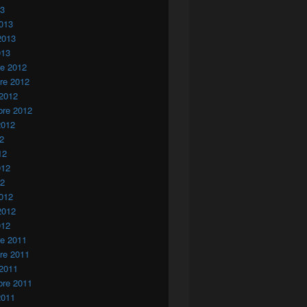
13
013
2013
013
re 2012
re 2012
 2012
bre 2012
2012
12
12
012
12
012
2012
012
re 2011
re 2011
 2011
bre 2011
2011