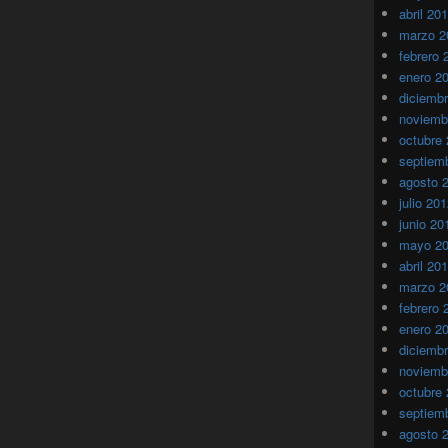
abril 20
marzo 2
febrero 
enero 2
diciemb
noviemb
octubre
septiem
agosto 
julio 20
junio 20
mayo 2
abril 20
marzo 2
febrero 
enero 2
diciemb
noviemb
octubre
septiem
agosto 