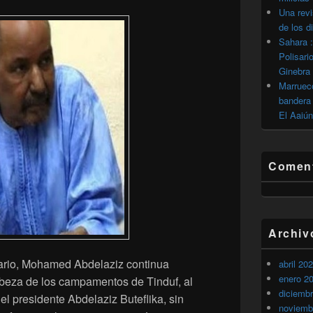
Una revi
de los d
Sahara :
Polisari
Ginebra
Marrueco
bandera 
El Aaiún
Coment
Archiv
sario, Mohamed Abdelaziz continua
abril 20
enero 2
abeza de los campamentos de Tinduf, al
diciemb
el presidente Abdelaziz Buteflika, sin
noviemb