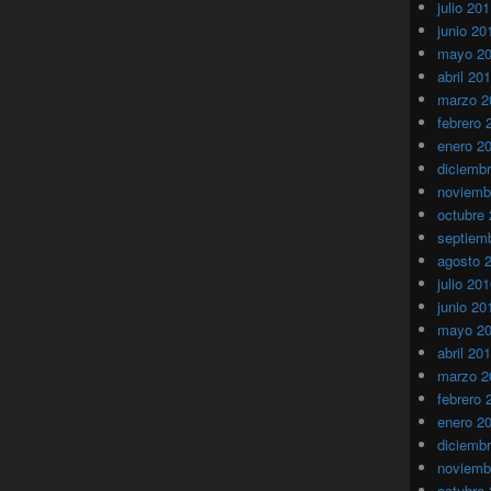
julio 20
junio 20
mayo 2
abril 20
marzo 2
febrero 
enero 2
diciemb
noviemb
octubre
septiem
agosto 
julio 20
junio 20
mayo 2
abril 20
marzo 2
febrero 
enero 2
diciemb
noviemb
octubre