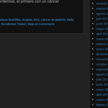
fermos, el primero con un cáncer
octubre
 gravemente enfermos se aferran obstinadamente al poder
septiem
agosto 
julio 20
laziz Buteflika
,
Argelia
,
AVC
,
cáncer de pulmón
,
Italia
,
junio 20
 Occidental
,
Tinduf
|
Deja un comentario
mayo 2
abril 20
marzo 2
febrero 
enero 2
diciemb
noviemb
octubre
septiem
agosto 
julio 20
junio 20
mayo 2
abril 20
marzo 2
febrero 