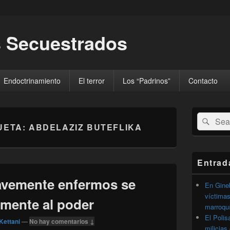
 Secuestrados
Endoctrinamiento
El terror
Los “Padrinos”
Contacto
El
Buscar
Busc
área
UETA:
ABDELAZIZ BUTEFLIKA
por:
de
widget
barra
lateral
Entrad
primaria
avemente enfermos se
En Gineb
víctimas
amente al poder
marroqu
El Polis
Kettani
—
No hay comentarios ↓
milicias