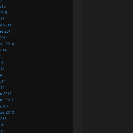
015
2015
015
re 2014
re 2014
 2014
bre 2014
2014
14
14
014
14
014
014
re 2013
re 2013
 2013
bre 2013
2013
13
013