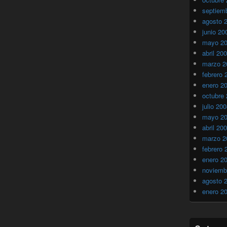
septiem
agosto 
junio 20
mayo 2
abril 20
marzo 2
febrero 
enero 2
octubre
julio 20
mayo 2
abril 20
marzo 2
febrero 
enero 2
noviemb
agosto 
enero 2