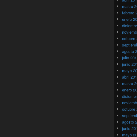
marzo 2
febrero 
enero 2
diciemb
noviemb
octubre
septiem
agosto 
julio 20
junio 20
mayo 2
abril 20
marzo 2
enero 2
diciemb
noviemb
octubre
septiem
agosto 
junio 20
mayo 2