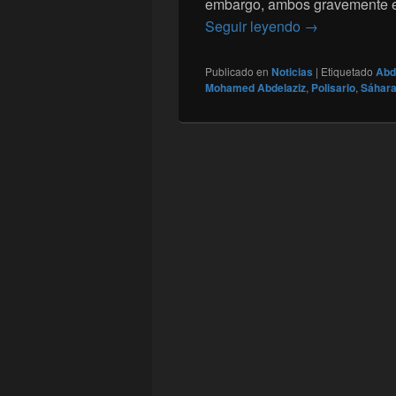
embargo, ambos gravemente en
Los Abdelaziz
Seguir leyendo
→
Publicado en
Noticias
|
Etiquetado
Abde
Mohamed Abdelaziz
,
Polisario
,
Sáhara