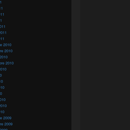
11
11
011
11
011
2011
011
re 2010
re 2010
 2010
bre 2010
2010
10
10
010
10
010
2010
010
re 2009
re 2009
 2009