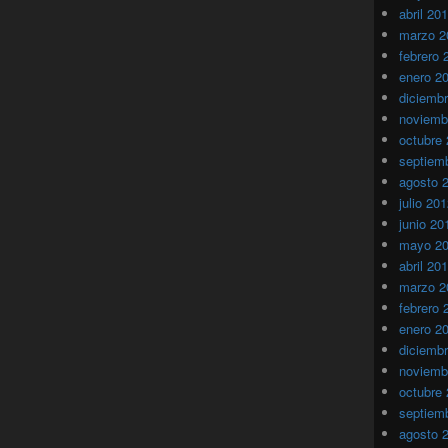
abril 20
marzo 2
febrero 
enero 2
diciemb
noviemb
octubre
septiem
agosto 
julio 20
junio 20
mayo 2
abril 20
marzo 2
febrero 
enero 2
diciemb
noviemb
octubre
septiem
agosto 