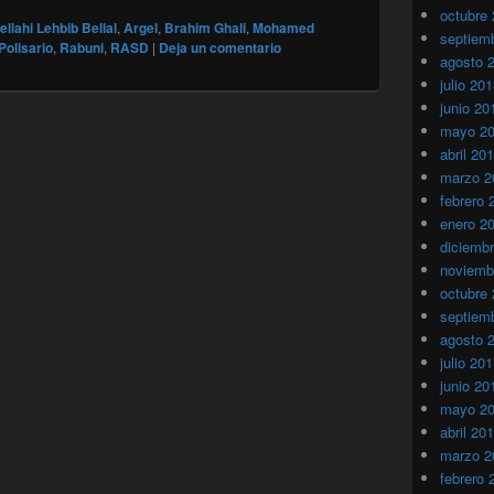
octubre
llahi Lehbib Bellal
,
Argel
,
Brahim Ghali
,
Mohamed
septiem
Polisario
,
Rabuni
,
RASD
|
Deja un comentario
agosto 
julio 20
junio 20
mayo 2
abril 20
marzo 2
febrero 
enero 2
diciemb
noviemb
octubre
septiem
agosto 
julio 20
junio 20
mayo 2
abril 20
marzo 2
febrero 