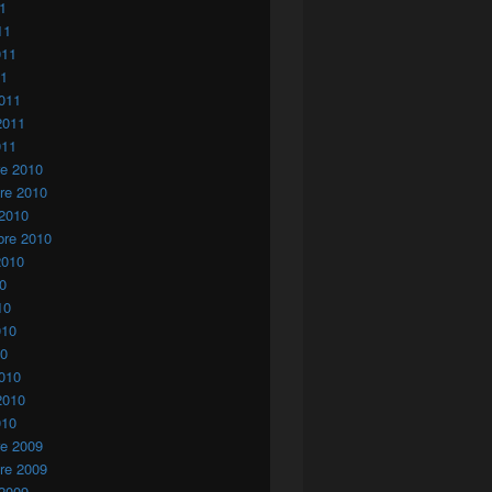
11
11
011
11
011
2011
011
re 2010
re 2010
 2010
bre 2010
2010
10
10
010
10
010
2010
010
re 2009
re 2009
 2009