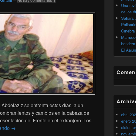
Kettani
—
No hay comentarios ↓
Una revi
de los d
Sahara :
Polisari
Ginebra
Marrueco
bandera 
El Aaiún
Coment
Archiv
 Abdelaziz se enfrenta estos días, a un
s nombramientos y cambios en la cabeza de
abril 20
esentación del Frente en el extranjero. Los
enero 2
Polisario: Principio de rebelión de los mandos degradado
yendo
→
diciemb
noviemb