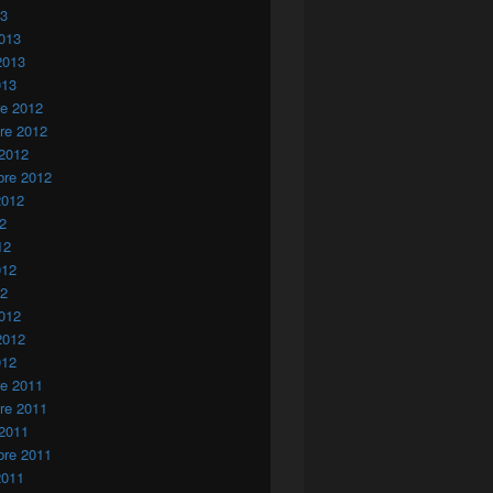
13
013
2013
013
re 2012
re 2012
 2012
bre 2012
2012
12
12
012
12
012
2012
012
re 2011
re 2011
 2011
bre 2011
2011