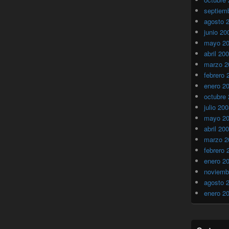
septiem
agosto 
junio 20
mayo 2
abril 20
marzo 2
febrero 
enero 2
octubre
julio 20
mayo 2
abril 20
marzo 2
febrero 
enero 2
noviemb
agosto 
enero 2