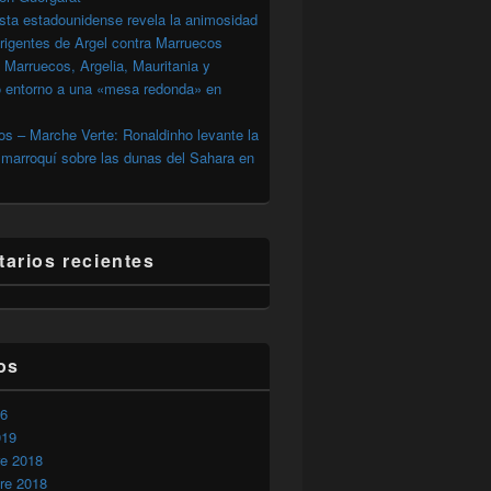
sta estadounidense revela la animosidad
irigentes de Argel contra Marruecos
 Marruecos, Argelia, Mauritania y
o entorno a una «mesa redonda» en
s – Marche Verte: Ronaldinho levante la
marroquí sobre las dunas del Sahara en
arios recientes
os
26
019
s
re 2018
re 2018