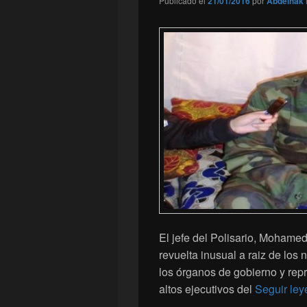
Publicado el
21/01/2016
por
Abdelhak 
El jefe del Polisario, Mohamed
revuelta inusual a raiz de lo
los órganos de gobierno y repr
altos ejecutivos del
Seguir le