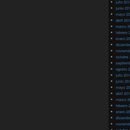
julio 20
junio 20
mayo 2
abril 20
marzo 2
febrero 
enero 2
diciemb
noviemb
octubre
septiem
agosto 
julio 20
junio 20
mayo 2
abril 20
marzo 2
febrero 
enero 2
diciemb
noviemb
octubre