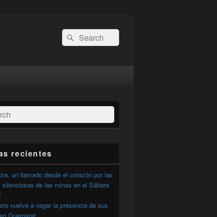
Buscar
Buscar
por:
ar
as recientes
ra, un llamado desde el corazón por las
 silenciosas de las minas en el Sáhara
í
ario vuelve a negar la presencia de sus
 en Guergarat