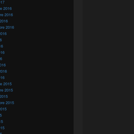
017
re 2016
re 2016
 2016
bre 2016
2016
16
16
016
16
016
2016
016
re 2015
re 2015
 2015
bre 2015
2015
15
15
015
15