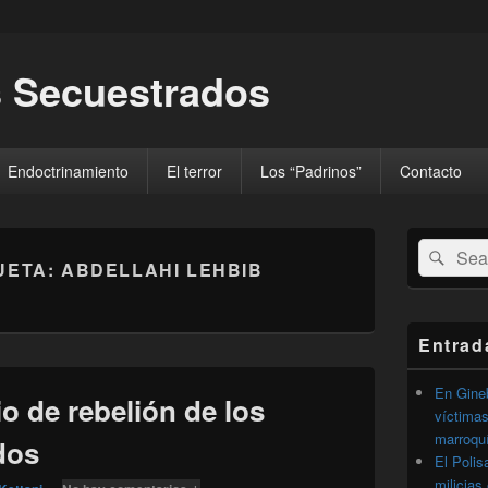
 Secuestrados
Endoctrinamiento
El terror
Los “Padrinos”
Contacto
El
Buscar
Busc
área
UETA:
ABDELLAHI LEHBIB
por:
de
widget
barra
lateral
Entrad
primaria
En Gineb
io de rebelión de los
víctimas
marroqu
dos
El Polis
milicias