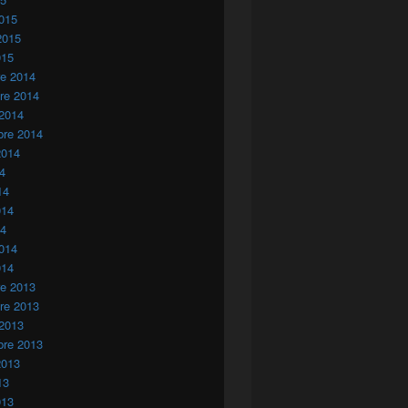
015
2015
015
re 2014
re 2014
 2014
bre 2014
2014
14
14
014
14
014
014
re 2013
re 2013
 2013
bre 2013
2013
13
013