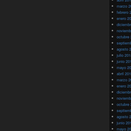
marzo 2
febrero 
enero 2
diciemb
noviemb
octubre
septiem
agosto 
julio 20
junio 20
mayo 2
abril 20
marzo 2
enero 2
diciemb
noviemb
octubre
septiem
agosto 
junio 20
mayo 2