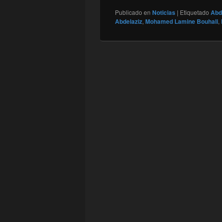
Publicado en
Noticias
|
Etiquetado
Abde
Abdelaziz
,
Mohamed Lamine Bouhali
,