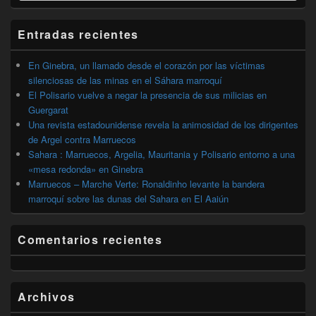
widget
barra
Entradas recientes
lateral
primaria
En Ginebra, un llamado desde el corazón por las víctimas
silenciosas de las minas en el Sáhara marroquí
El Polisario vuelve a negar la presencia de sus milicias en
Guergarat
Una revista estadounidense revela la animosidad de los dirigentes
de Argel contra Marruecos
Sahara : Marruecos, Argelia, Mauritania y Polisario entorno a una
«mesa redonda» en Ginebra
Marruecos – Marche Verte: Ronaldinho levante la bandera
marroquí sobre las dunas del Sahara en El Aaiún
Comentarios recientes
Archivos