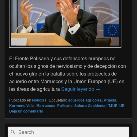
El Frente Polisario y sus defensores europeos no
ocultan los signos de nerviosismo y de decepción con
el nuevo giro en la batalla sobre los protocolos de
acuerdo entre Marruecos y la Unión Europea (UE) en
El Polisario desilu
las áreas de agricultura
Seguir leyendo
→
Publicado en
Noticias
|
Etiquetado
acuerdos agrícolas
,
Argelia
,
Karmenu Vella
,
Marruecos
,
Polisario
,
Sáhara Occidental
,
TJUE
,
UE
|
Deja un comentario
El
Buscar
Buscar
área
por:
de