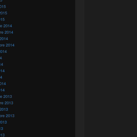
015
2015
015
re 2014
re 2014
 2014
bre 2014
2014
14
14
014
14
014
014
re 2013
re 2013
 2013
bre 2013
2013
13
013