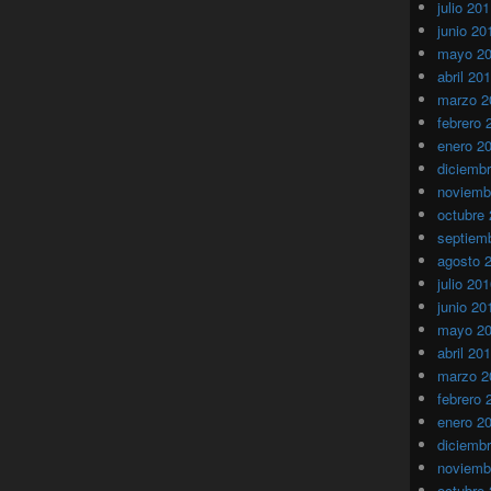
julio 20
junio 20
mayo 2
abril 20
marzo 2
febrero 
enero 2
diciemb
noviemb
octubre
septiem
agosto 
julio 20
junio 20
mayo 2
abril 20
marzo 2
febrero 
enero 2
diciemb
noviemb
octubre