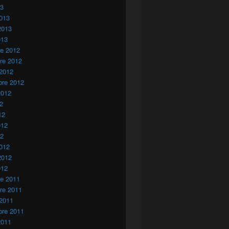
13
013
2013
013
re 2012
re 2012
 2012
bre 2012
2012
12
12
012
12
012
2012
012
re 2011
re 2011
 2011
bre 2011
2011