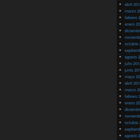
abril 20
marzo 2
febrero 
enero 2
diciemb
noviemb
octubre
septiem
agosto 
julio 20
junio 20
mayo 2
abril 20
marzo 2
febrero 
enero 2
diciemb
noviemb
octubre
septiem
agosto 