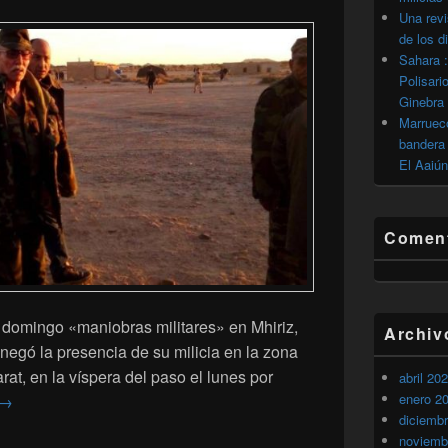
Una revi
de los d
Sahara :
Polisari
Ginebra
Marrueco
bandera 
El Aaiún
Coment
l domingo «maniobras militares» en Mhiriz,
Archiv
 negó la presencia de su milicia en la zona
t, en la víspera del paso el lunes por
abril 20
enero 2
El Polisario vuelve a negar la presencia de sus milicias en Gue
→
diciemb
noviemb