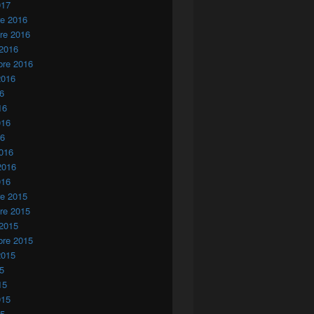
017
re 2016
re 2016
 2016
bre 2016
2016
16
16
016
16
016
2016
016
re 2015
re 2015
 2015
bre 2015
2015
15
15
015
15