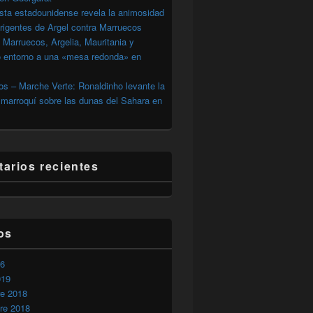
sta estadounidense revela la animosidad
irigentes de Argel contra Marruecos
 Marruecos, Argelia, Mauritania y
o entorno a una «mesa redonda» en
s – Marche Verte: Ronaldinho levante la
marroquí sobre las dunas del Sahara en
arios recientes
os
26
019
rgarat
re 2018
re 2018