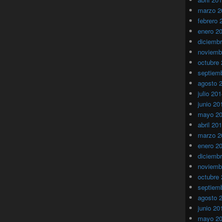
marzo 2
febrero 
enero 2
diciemb
noviemb
octubre
septiem
agosto 
julio 20
junio 20
mayo 2
abril 20
marzo 2
enero 2
diciemb
noviemb
octubre
septiem
agosto 
junio 20
mayo 2