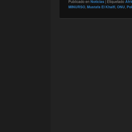
Publicado en
Noticias
|
Etiquetado
Áfr
MINURSO
,
Mustafa El Khalfi
,
ONU
,
Pol