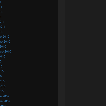
11
11
011
11
011
2011
011
re 2010
re 2010
 2010
bre 2010
2010
10
10
010
10
010
2010
010
re 2009
re 2009
 2009