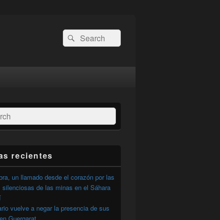
Buscar
Buscar
por:
ar
as recientes
ra, un llamado desde el corazón por las
 silenciosas de las minas en el Sáhara
í
ario vuelve a negar la presencia de sus
 en Guergarat