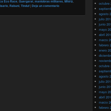
ica Eco Race
,
Guergarat
,
maniobras militares
,
Mhiriz
,
octubre
isario
,
Rabuni
,
Tinduf
|
Deja un comentario
septiem
agosto 
julio 20
junio 20
mayo 2
abril 20
marzo 2
febrero 
enero 2
diciemb
noviemb
octubre
septiem
agosto 
julio 20
junio 20
mayo 2
abril 20
marzo 2
febrero 