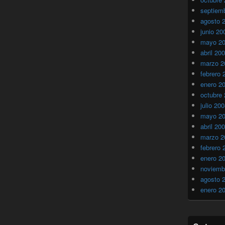
septiem
agosto 
junio 20
mayo 2
abril 20
marzo 2
febrero 
enero 2
octubre
julio 20
mayo 2
abril 20
marzo 2
febrero 
enero 2
noviemb
agosto 
enero 2