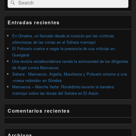
Buscar
Buscar
área
por:
de
widget
barra
Entradas recientes
lateral
primaria
En Ginebra, un llamado desde el corazón por las víctimas
silenciosas de las minas en el Sáhara marroquí
El Polisario vuelve a negar la presencia de sus milicias en
Guergarat
Una revista estadounidense revela la animosidad de los dirigentes
de Argel contra Marruecos
Sahara : Marruecos, Argelia, Mauritania y Polisario entorno a una
«mesa redonda» en Ginebra
Marruecos – Marche Verte: Ronaldinho levante la bandera
marroquí sobre las dunas del Sahara en El Aaiún
Comentarios recientes
Archivos