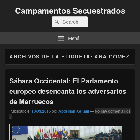
Campamentos Secuestrados
Buscar
Buscar
por:
Menú
ARCHIVOS DE LA ETIQUETA:
ANA GÓMEZ
Sáhara Occidental: El Parlamento
europeo desencanta los adversarios
de Marruecos
Publicado el
13/03/2015
por
Abdelhak Kettani
—
No hay comentarios
↓