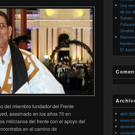
Una revi
de los d
Sahara :
Polisari
Ginebra
Marrueco
bandera 
El Aaiún
Coment
Archiv
o del miembro fundador del Frente
ayed, asesinado en los años 70 en
abril 20
enero 2
os milicianos del frente con el apoyo del
diciemb
 encontraba en el camino de
noviemb