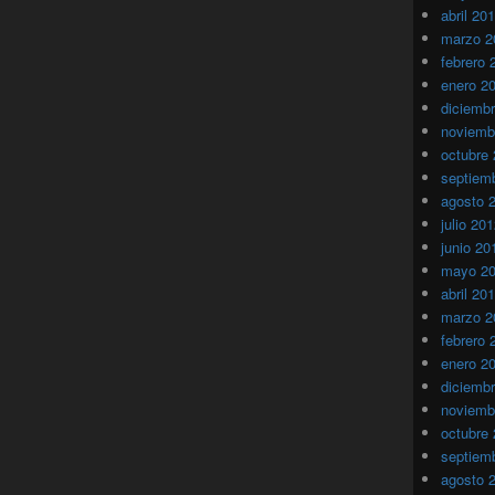
abril 20
marzo 2
febrero 
enero 2
diciemb
noviemb
octubre
septiem
agosto 
julio 20
junio 20
mayo 2
abril 20
marzo 2
febrero 
enero 2
diciemb
noviemb
octubre
septiem
agosto 