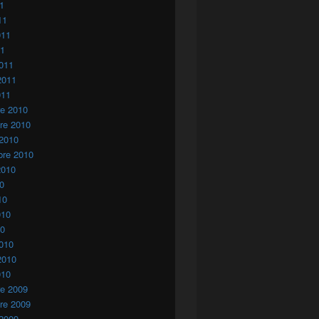
11
11
011
11
011
2011
011
re 2010
re 2010
 2010
bre 2010
2010
10
10
010
10
010
2010
010
re 2009
re 2009
 2009