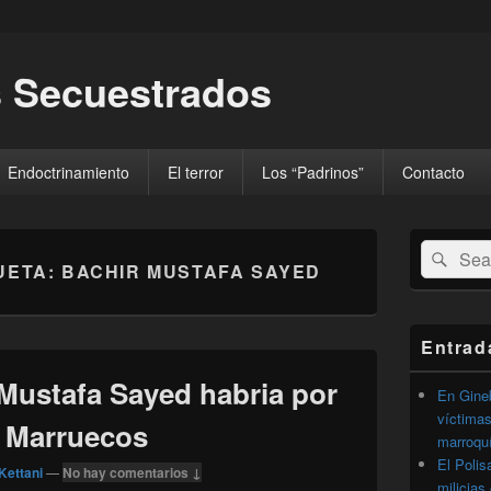
 Secuestrados
Endoctrinamiento
El terror
Los “Padrinos”
Contacto
El
Buscar
Busc
área
UETA:
BACHIR MUSTAFA SAYED
por:
de
widget
barra
lateral
Entrad
primaria
 Mustafa Sayed habria por
En Gineb
víctimas
 Marruecos
marroqu
El Polis
Kettani
—
No hay comentarios ↓
milicias