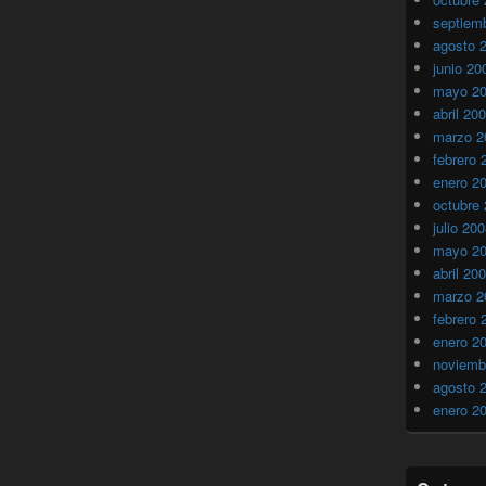
septiem
agosto 
junio 20
mayo 2
abril 20
marzo 2
febrero 
enero 2
octubre
julio 20
mayo 2
abril 20
marzo 2
febrero 
enero 2
noviemb
agosto 
enero 2