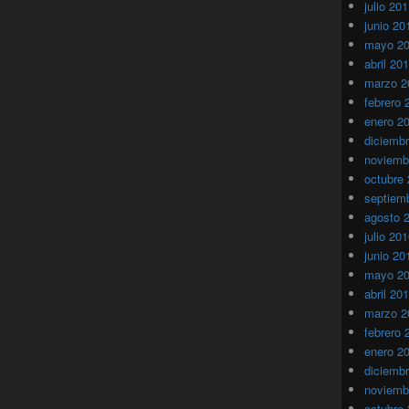
julio 20
junio 20
mayo 2
abril 20
marzo 2
febrero 
enero 2
diciemb
noviemb
octubre
septiem
agosto 
julio 20
junio 20
mayo 2
abril 20
marzo 2
febrero 
enero 2
diciemb
noviemb
octubre