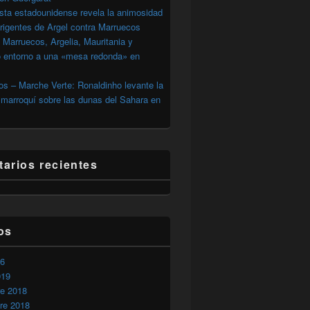
sta estadounidense revela la animosidad
irigentes de Argel contra Marruecos
 Marruecos, Argelia, Mauritania y
o entorno a una «mesa redonda» en
s – Marche Verte: Ronaldinho levante la
marroquí sobre las dunas del Sahara en
arios recientes
os
26
019
re 2018
re 2018