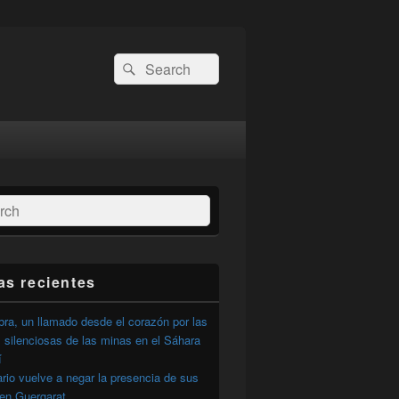
Buscar
Buscar
por:
ar
as recientes
ra, un llamado desde el corazón por las
 silenciosas de las minas en el Sáhara
í
ario vuelve a negar la presencia de sus
 en Guergarat