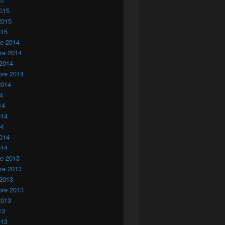
015
2015
015
re 2014
re 2014
 2014
bre 2014
2014
14
14
014
14
014
014
re 2013
re 2013
 2013
bre 2013
2013
13
013