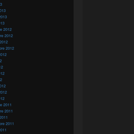
13
013
2013
013
re 2012
re 2012
 2012
bre 2012
2012
12
12
012
12
012
2012
012
re 2011
re 2011
 2011
bre 2011
2011