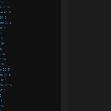
017
re 2016
re 2016
 2016
bre 2016
2016
16
16
016
16
016
2016
016
re 2015
re 2015
 2015
bre 2015
2015
15
15
015
15