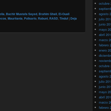
hir Mustafa Sayed habria por poco regresado a Marruecos
octubre
septiem
agosto 
elia
,
Bachir Mustafa Sayed
,
Brahim Ghali
,
El-Ouali
ecos
,
Mauritania
,
Polisario
,
Rabuni
,
RASD
,
Tinduf
|
Deja
julio 20
junio 20
mayo 2
abril 20
marzo 2
febrero 
enero 2
diciemb
noviemb
octubre
septiem
agosto 
julio 20
junio 20
mayo 2
abril 20
marzo 2
febrero 