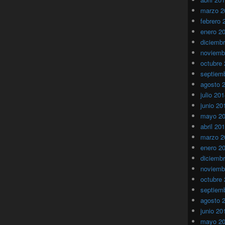
marzo 2
febrero 
enero 2
diciemb
noviemb
octubre
septiem
agosto 
julio 20
junio 20
mayo 2
abril 20
marzo 2
enero 2
diciemb
noviemb
octubre
septiem
agosto 
junio 20
mayo 2