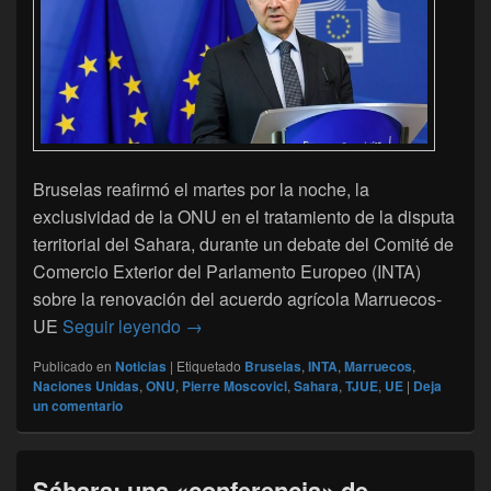
Bruselas reafirmó el martes por la noche, la
exclusividad de la ONU en el tratamiento de la disputa
territorial del Sahara, durante un debate del Comité de
Comercio Exterior del Parlamento Europeo (INTA)
sobre la renovación del acuerdo agrícola Marruecos-
Bruselas reafirma la exclusividad de l
UE
Seguir leyendo
→
Publicado en
Noticias
|
Etiquetado
Bruselas
,
INTA
,
Marruecos
,
Naciones Unidas
,
ONU
,
Pierre Moscovici
,
Sahara
,
TJUE
,
UE
|
Deja
un comentario
Sáhara: una «conferencia» de