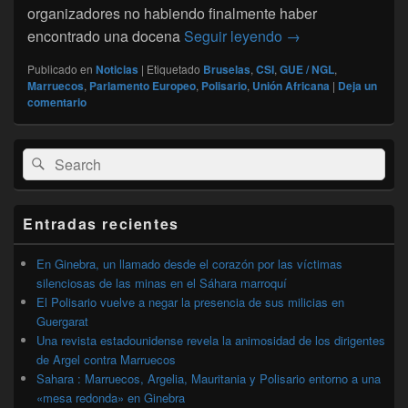
organizadores no habiendo finalmente haber
Sáhara: una «confe
encontrado una docena
Seguir leyendo
→
Publicado en
Noticias
|
Etiquetado
Bruselas
,
CSI
,
GUE / NGL
,
Marruecos
,
Parlamento Europeo
,
Polisario
,
Unión Africana
|
Deja un
comentario
El
Buscar
Buscar
área
por:
de
widget
barra
Entradas recientes
lateral
primaria
En Ginebra, un llamado desde el corazón por las víctimas
silenciosas de las minas en el Sáhara marroquí
El Polisario vuelve a negar la presencia de sus milicias en
Guergarat
Una revista estadounidense revela la animosidad de los dirigentes
de Argel contra Marruecos
Sahara : Marruecos, Argelia, Mauritania y Polisario entorno a una
«mesa redonda» en Ginebra