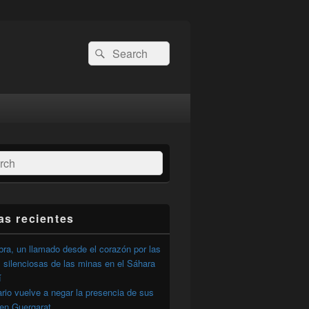
Buscar
Buscar
por:
ar
as recientes
ra, un llamado desde el corazón por las
 silenciosas de las minas en el Sáhara
í
ario vuelve a negar la presencia de sus
 en Guergarat