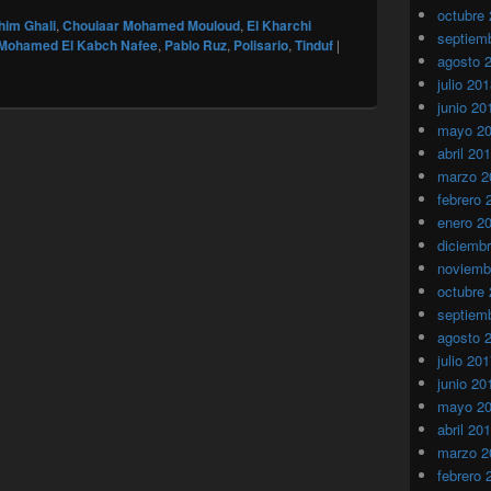
octubre
him Ghali
,
Chouiaar Mohamed Mouloud
,
El Kharchi
septiem
Mohamed El Kabch Nafee
,
Pablo Ruz
,
Polisario
,
Tinduf
|
agosto 
julio 20
junio 20
mayo 2
abril 20
marzo 2
febrero 
enero 2
diciemb
noviemb
octubre
septiem
agosto 
julio 20
junio 20
mayo 2
abril 20
marzo 2
febrero 