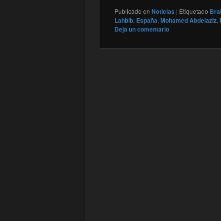
Publicado en
Noticias
|
Etiquetado
Bra
Lahbib
,
España
,
Mohamed Abdelaziz
,
Deja un comentario