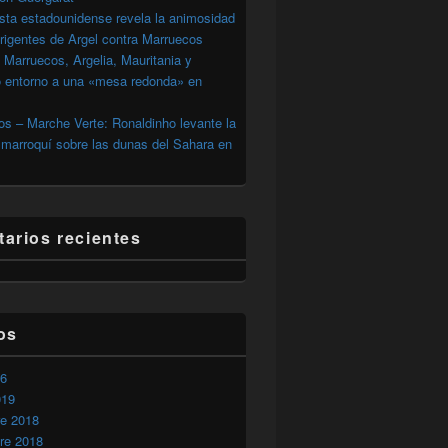
sta estadounidense revela la animosidad
irigentes de Argel contra Marruecos
 Marruecos, Argelia, Mauritania y
o entorno a una «mesa redonda» en
s – Marche Verte: Ronaldinho levante la
marroquí sobre las dunas del Sahara en
arios recientes
os
26
019
 Brahim Ghali «En busca» en España
re 2018
re 2018