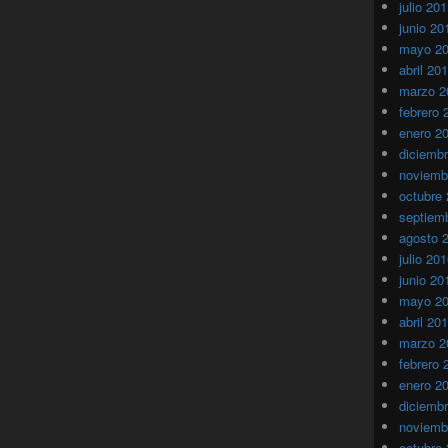
julio 20
junio 20
mayo 2
abril 20
marzo 2
febrero 
enero 2
diciemb
noviemb
octubre
septiem
agosto 
julio 20
junio 20
mayo 2
abril 20
marzo 2
febrero 
enero 2
diciemb
noviemb
octubre