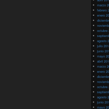
marzo 2
febrero 
enero 2
diciemb
noviemb
octubre
septiem
agosto 
julio 20
junio 20
mayo 2
abril 20
marzo 2
enero 2
diciemb
noviemb
octubre
septiem
agosto 
junio 20
mayo 2