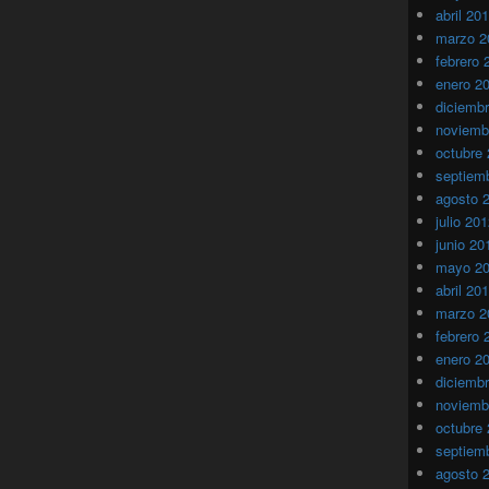
abril 20
marzo 2
febrero 
enero 2
diciemb
noviemb
octubre
septiem
agosto 
julio 20
junio 20
mayo 2
abril 20
marzo 2
febrero 
enero 2
diciemb
noviemb
octubre
septiem
agosto 