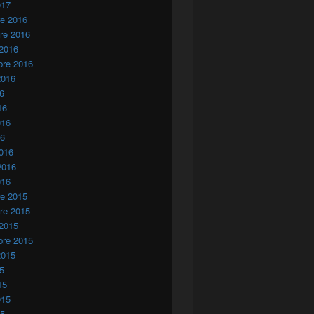
017
re 2016
re 2016
 2016
bre 2016
2016
16
16
016
16
016
2016
016
re 2015
re 2015
 2015
bre 2015
2015
15
15
015
15