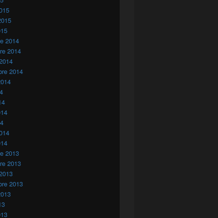
015
2015
015
re 2014
re 2014
 2014
bre 2014
2014
14
14
014
14
014
014
re 2013
re 2013
 2013
bre 2013
2013
13
013