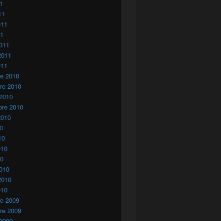
11
11
011
11
011
2011
011
re 2010
re 2010
 2010
bre 2010
2010
10
10
010
10
010
2010
010
re 2009
re 2009
 2009