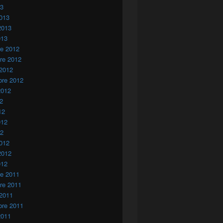
13
013
2013
013
re 2012
re 2012
 2012
bre 2012
2012
12
12
012
12
012
2012
012
re 2011
re 2011
 2011
bre 2011
2011