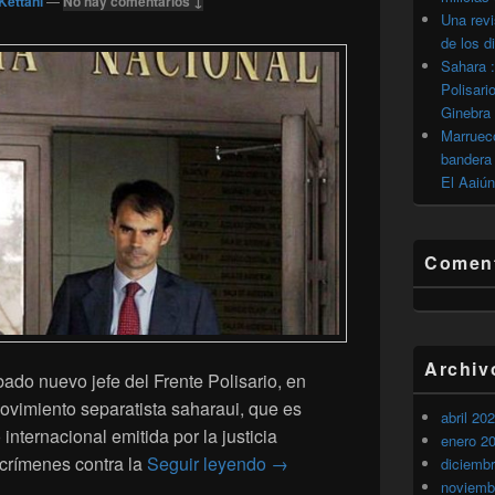
Kettani
—
No hay comentarios ↓
Una revi
de los d
Sahara :
Polisari
Ginebra
Marrueco
bandera 
El Aaiún
Coment
Archiv
ado nuevo jefe del Frente Polisario, en
movimiento separatista saharaui, que es
abril 20
internacional emitida por la justicia
enero 2
El nuevo jefe del Polisario
 crímenes contra la
Seguir leyendo
→
diciemb
noviemb