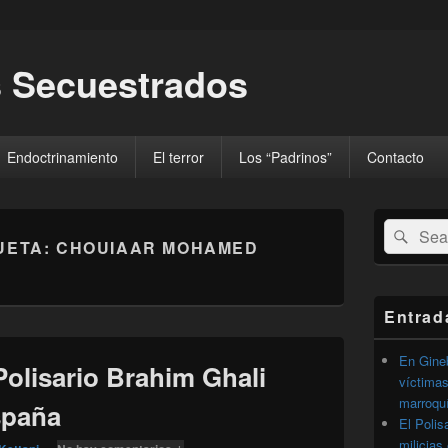
 Secuestrados
Endoctrinamiento
El terror
Los “Padrinos”
Contacto
El
Buscar
Busc
área
UETA:
CHOUIAAR MOHAMED
por:
de
widget
barra
lateral
Entrad
primaria
En Gineb
 Polisario Brahim Ghali
víctimas
marroqu
spaña
El Polis
milicias