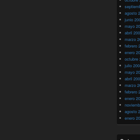
septiem
agosto 
junio 20
mayo 2
abril 20
marzo 2
febrero 
enero 2
octubre
julio 20
mayo 2
abril 20
marzo 2
febrero 
enero 2
noviemb
agosto 
enero 2