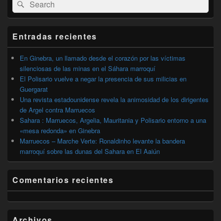
Buscar
Buscar
área
por:
de
widget
barra
Entradas recientes
lateral
primaria
En Ginebra, un llamado desde el corazón por las víctimas
silenciosas de las minas en el Sáhara marroquí
El Polisario vuelve a negar la presencia de sus milicias en
Guergarat
Una revista estadounidense revela la animosidad de los dirigentes
de Argel contra Marruecos
Sahara : Marruecos, Argelia, Mauritania y Polisario entorno a una
«mesa redonda» en Ginebra
Marruecos – Marche Verte: Ronaldinho levante la bandera
marroquí sobre las dunas del Sahara en El Aaiún
Comentarios recientes
Archivos