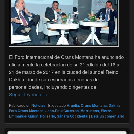
El Foro Internacional de Crans Montana ha anunciado
oficialmente la celebración de su 3ª edición del 16 al
21 de marzo de 2017 en la ciudad del sur del Reino,
Dakhla, donde son esperados decenas de
personalidades, incluyendo dirigentes de
El Foro de Crans Montana en marzo de 2017
Seguir leyendo
→
Publicado en
Noticias
|
Etiquetado
Argelia
,
Crans Montana
,
Dakhla
,
Foro Crans Montana
,
Jean-Paul Carteron
,
Marruecos
,
Pierre-
Emmanuel Quirin
,
Polisario
,
Sáhara Occidental
|
Deja un comentario
El