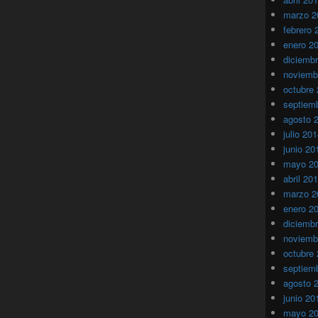
marzo 2
febrero 
enero 2
diciemb
noviemb
octubre
septiem
agosto 
julio 20
junio 20
mayo 2
abril 20
marzo 2
enero 2
diciemb
noviemb
octubre
septiem
agosto 
junio 20
mayo 2