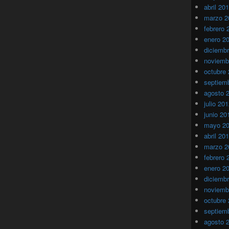
abril 20
marzo 2
febrero 
enero 2
diciemb
noviemb
octubre
septiem
agosto 
julio 20
junio 20
mayo 2
abril 20
marzo 2
febrero 
enero 2
diciemb
noviemb
octubre
septiem
agosto 