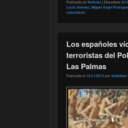
Publicado en
Noticias
|
Etiquetado
ACA
Lucía Jiménez
,
Miguel Ángel Rodrígue
comentario
Los españoles ví
terroristas del P
Las Palmas
Publicado el
10/11/2015
por
Abdelhak 