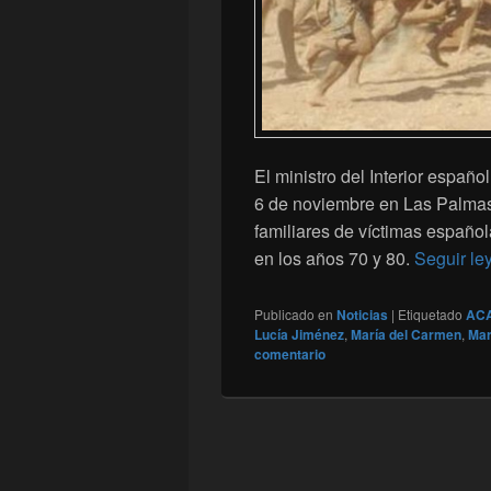
El ministro del Interior españo
6 de noviembre en Las Palmas,
familiares de víctimas española
en los años 70 y 80.
Seguir l
Publicado en
Noticias
|
Etiquetado
ACA
Lucía Jiménez
,
María del Carmen
,
Mar
comentario