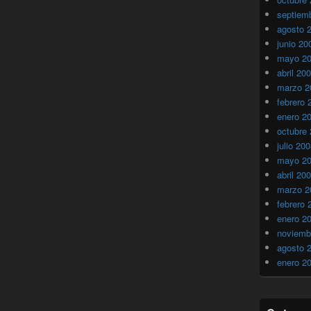
septiem
agosto 
junio 20
mayo 2
abril 20
marzo 2
febrero 
enero 2
octubre
julio 20
mayo 2
abril 20
marzo 2
febrero 
enero 2
noviemb
agosto 
enero 2