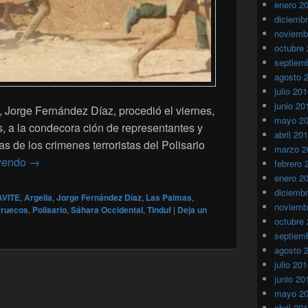
enero 2
diciemb
noviemb
octubre
septiem
agosto 
julio 20
junio 20
l, Jorge Fernández Díaz, procedió el viernes,
mayo 2
 a la condecora ción de representantes y
abril 20
s de los crimenes terroristas del Polisario
marzo 2
Los españoles víctimas de actos terroristas del Polisar
eyendo
→
febrero 
enero 2
diciemb
VITE
,
Argelia
,
Jorge Fernández Díaz
,
Las Palmas
,
noviemb
ruecos
,
Polisario
,
Sáhara Occidental
,
Tinduf
|
Deja un
octubre
septiem
agosto 
julio 20
junio 20
mayo 2
abril 20