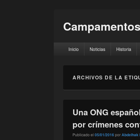
Campamentos
Menú
Inicio
Noticias
Historia
principal
ARCHIVOS DE LA ETIQ
Una ONG española
por crímenes con
Publicado el
05/01/2016
por
Abdelhak 