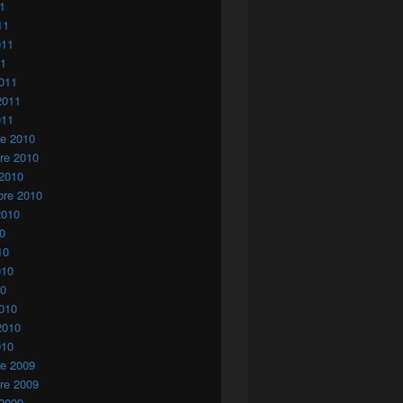
11
11
011
11
011
2011
011
re 2010
re 2010
 2010
bre 2010
2010
10
10
010
10
010
2010
010
re 2009
re 2009
 2009