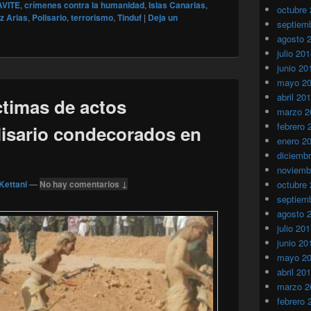
VITE
,
crímenes contra la humanidad
,
Islas Canarias
,
octubre
z Arias
,
Polisario
,
terrorismo
,
Tinduf
|
Deja un
septiem
agosto 
julio 20
junio 20
mayo 2
abril 20
ctimas de actos
marzo 2
febrero 
olisario condecorados en
enero 2
diciemb
noviemb
Kettani
—
No hay comentarios ↓
octubre
septiem
agosto 
julio 20
junio 20
mayo 2
abril 20
marzo 2
febrero 