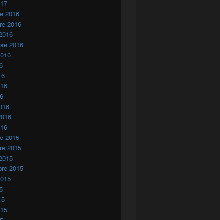
017
re 2016
re 2016
 2016
bre 2016
2016
16
16
016
16
016
io condecorados en Las Palmas
2016
016
re 2015
re 2015
 2015
bre 2015
2015
15
15
015
15