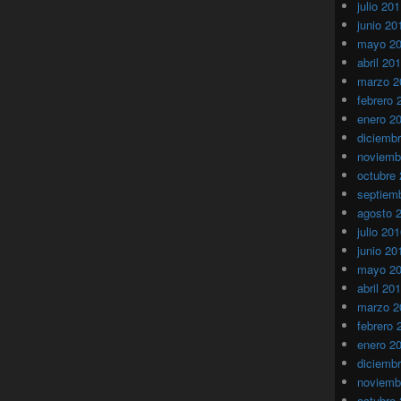
julio 20
junio 20
mayo 2
abril 20
marzo 2
febrero 
enero 2
diciemb
noviemb
octubre
septiem
agosto 
julio 20
junio 20
mayo 2
abril 20
marzo 2
febrero 
enero 2
diciemb
noviemb
octubre