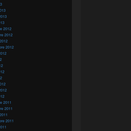
13
013
2013
013
re 2012
re 2012
 2012
bre 2012
2012
12
12
012
12
012
2012
012
re 2011
re 2011
 2011
bre 2011
2011