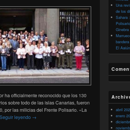
Una revi
de los d
Sahara :
Polisari
Ginebra
Marrueco
bandera 
El Aaiún
Coment
ior ha officialmente reconocido que los 130
Archiv
os sobre todo de las islas Canarias, fueron
 por las milicias del Frente Polisario. «La
abril 20
enero 2
Una ONG española persigue al Polisario por c
Seguir leyendo
→
diciemb
noviemb