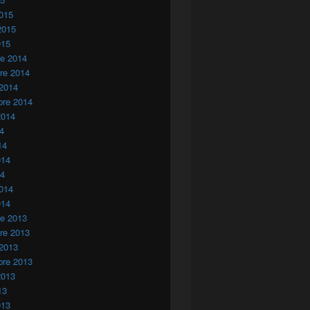
015
2015
015
re 2014
re 2014
 2014
bre 2014
2014
14
14
014
14
014
014
re 2013
re 2013
 2013
bre 2013
2013
13
013