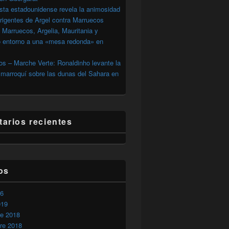
sta estadounidense revela la animosidad
irigentes de Argel contra Marruecos
 Marruecos, Argelia, Mauritania y
o entorno a una «mesa redonda» en
s – Marche Verte: Ronaldinho levante la
marroquí sobre las dunas del Sahara en
arios recientes
os
26
019
rímenes contra la humanidad
re 2018
re 2018