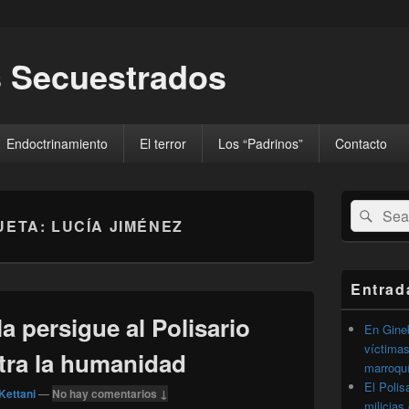
 Secuestrados
Endoctrinamiento
El terror
Los “Padrinos”
Contacto
El
Buscar
Busc
área
UETA:
LUCÍA JIMÉNEZ
por:
de
widget
barra
lateral
Entrad
primaria
 persigue al Polisario
En Gineb
víctimas
tra la humanidad
marroqu
El Polis
Kettani
—
No hay comentarios ↓
milicias