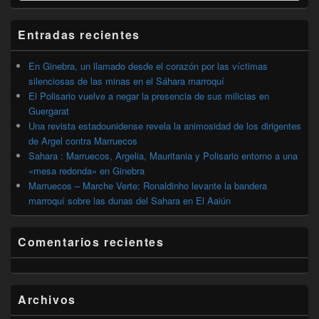
widget
barra
Entradas recientes
lateral
primaria
En Ginebra, un llamado desde el corazón por las víctimas
silenciosas de las minas en el Sáhara marroquí
El Polisario vuelve a negar la presencia de sus milicias en
Guergarat
Una revista estadounidense revela la animosidad de los dirigentes
de Argel contra Marruecos
Sahara : Marruecos, Argelia, Mauritania y Polisario entorno a una
«mesa redonda» en Ginebra
Marruecos – Marche Verte: Ronaldinho levante la bandera
marroquí sobre las dunas del Sahara en El Aaiún
Comentarios recientes
Archivos