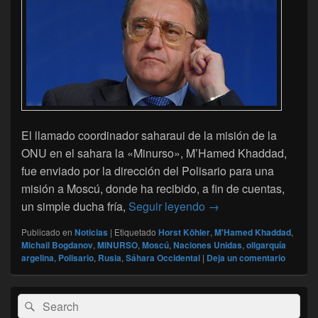
El llamado coordinador saharaui de la misión de la
ONU en el sahara la «Minurso», M’Hamed Khaddad,
fue enviado por la dirección del Polisario para una
misión a Moscú, donde ha recibido, a fin de cuentas,
Rusia-Sáhara : Un alt
un simple ducha fría,
Seguir leyendo
→
Publicado en
Noticias
|
Etiquetado
Horst Köhler
,
M'Hamed Khaddad
,
Michail Bogdanov
,
MINURSO
,
Moscú
,
Naciones Unidas
,
oligarquía
argelina
,
Polisario
,
Rusia
,
Sáhara Occidental
|
Deja un comentario
El
Buscar
Buscar
área
por:
de