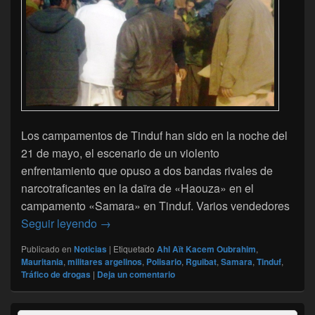
Los campamentos de Tinduf han sido en la noche del
21 de mayo, el escenario de un violento
enfrentamiento que opuso a dos bandas rivales de
narcotraficantes en la daïra de «Haouza» en el
campamento «Samara» en Tinduf. Varios vendedores
Tráfico de drogas: una carniceria evitada 
Seguir leyendo
→
Publicado en
Noticias
|
Etiquetado
Ahl Aït Kacem Oubrahim
,
Mauritania
,
militares argelinos
,
Polisario
,
Rguibat
,
Samara
,
Tinduf
,
Tráfico de drogas
|
Deja un comentario
El