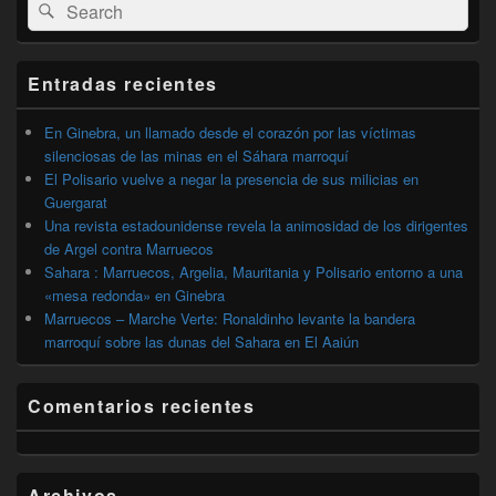
Buscar
Buscar
área
por:
de
widget
barra
Entradas recientes
lateral
primaria
En Ginebra, un llamado desde el corazón por las víctimas
silenciosas de las minas en el Sáhara marroquí
El Polisario vuelve a negar la presencia de sus milicias en
Guergarat
Una revista estadounidense revela la animosidad de los dirigentes
de Argel contra Marruecos
Sahara : Marruecos, Argelia, Mauritania y Polisario entorno a una
«mesa redonda» en Ginebra
Marruecos – Marche Verte: Ronaldinho levante la bandera
marroquí sobre las dunas del Sahara en El Aaiún
Comentarios recientes
Archivos