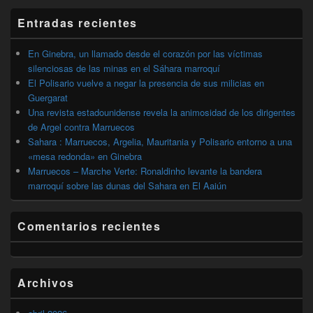
widget
barra
Entradas recientes
lateral
primaria
En Ginebra, un llamado desde el corazón por las víctimas
silenciosas de las minas en el Sáhara marroquí
El Polisario vuelve a negar la presencia de sus milicias en
Guergarat
Una revista estadounidense revela la animosidad de los dirigentes
de Argel contra Marruecos
Sahara : Marruecos, Argelia, Mauritania y Polisario entorno a una
«mesa redonda» en Ginebra
Marruecos – Marche Verte: Ronaldinho levante la bandera
marroquí sobre las dunas del Sahara en El Aaiún
Comentarios recientes
Archivos