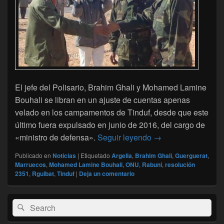
El jefe del Polisario, Brahim Ghali y Mohamed Lamine
Bouhali se libran en un ajuste de cuentas apenas
velado en los campamentos de Tinduf, desde que este
último fuera expulsado en junio de 2016, del cargo de
Brahim Ghali VS Lam
«ministro de defensa».
Seguir leyendo
→
Publicado en
Noticias
|
Etiquetado
Argelia
,
Brahim Ghali
,
Guerguerat
,
Marruecos
,
Mohamed Lamine Bouhali
,
ONU
,
Rabuni
,
resolución
2351
,
Rguibat
,
Tinduf
|
Deja un comentario
El
Buscar
Buscar
área
por:
de