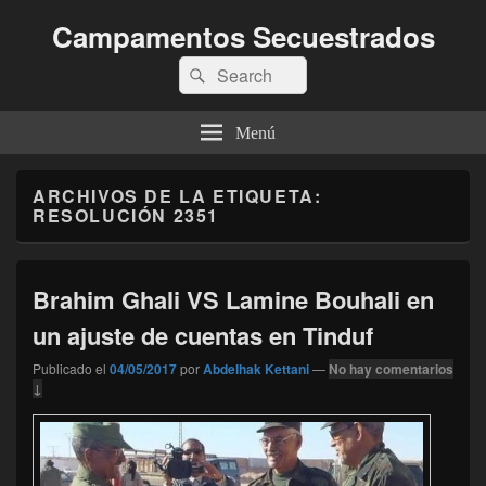
Campamentos Secuestrados
Buscar
Buscar
por:
Menú
ARCHIVOS DE LA ETIQUETA:
RESOLUCIÓN 2351
Brahim Ghali VS Lamine Bouhali en
un ajuste de cuentas en Tinduf
Publicado el
04/05/2017
por
Abdelhak Kettani
—
No hay comentarios
↓