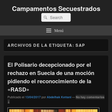
Campamentos Secuestrados
Buscar
Buscar
por:
Menú
ARCHIVOS DE LA ETIQUETA:
SAP
El Polisario decepcionado por el
rechazo en Suecia de una moción
pidiendo el reconocimiento de la
«RASD»
Publicado el
13/04/2017
por
Abdelhak Kettani
—
No hay comentarios
↓