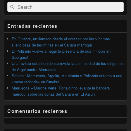
El
Buscar
Buscar
área
por:
de
widget
barra
Entradas recientes
lateral
primaria
En Ginebra, un llamado desde el corazón por las víctimas
silenciosas de las minas en el Sáhara marroquí
El Polisario vuelve a negar la presencia de sus milicias en
Guergarat
Una revista estadounidense revela la animosidad de los dirigentes
de Argel contra Marruecos
Sahara : Marruecos, Argelia, Mauritania y Polisario entorno a una
«mesa redonda» en Ginebra
Marruecos – Marche Verte: Ronaldinho levante la bandera
marroquí sobre las dunas del Sahara en El Aaiún
Comentarios recientes