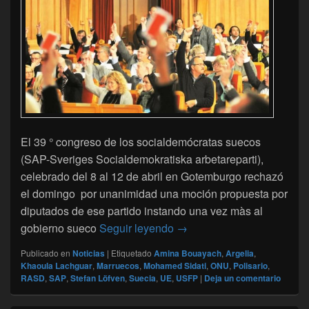
El 39 ° congreso de los socialdemócratas suecos
(SAP-Sveriges Socialdemokratiska arbetareparti),
celebrado del 8 al 12 de abril en Gotemburgo rechazó
el domingo por unanimidad una moción propuesta por
diputados de ese partido instando una vez màs al
El Polisario decepcionado
gobierno sueco
Seguir leyendo
→
Publicado en
Noticias
|
Etiquetado
Amina Bouayach
,
Argelia
,
Khaoula Lachguar
,
Marruecos
,
Mohamed Sidati
,
ONU
,
Polisario
,
RASD
,
SAP
,
Stefan Löfven
,
Suecia
,
UE
,
USFP
|
Deja un comentario