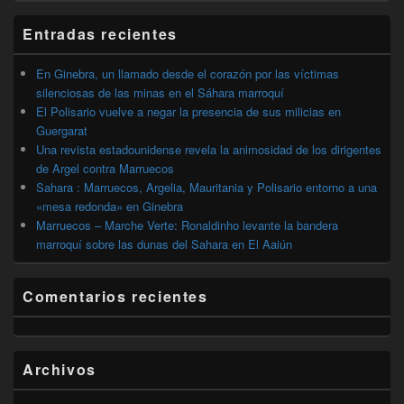
widget
barra
Entradas recientes
lateral
primaria
En Ginebra, un llamado desde el corazón por las víctimas
silenciosas de las minas en el Sáhara marroquí
El Polisario vuelve a negar la presencia de sus milicias en
Guergarat
Una revista estadounidense revela la animosidad de los dirigentes
de Argel contra Marruecos
Sahara : Marruecos, Argelia, Mauritania y Polisario entorno a una
«mesa redonda» en Ginebra
Marruecos – Marche Verte: Ronaldinho levante la bandera
marroquí sobre las dunas del Sahara en El Aaiún
Comentarios recientes
Archivos