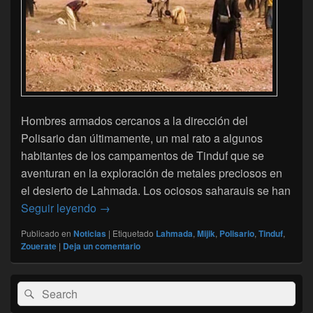
Hombres armados cercanos a la dirección del
Polisario dan últimamente, un mal rato a algunos
habitantes de los campamentos de Tinduf que se
aventuran en la exploración de metales preciosos en
el desierto de Lahmada. Los ociosos saharauis se han
La milicia del Polisario persigue a los bu
Seguir leyendo
→
Publicado en
Noticias
|
Etiquetado
Lahmada
,
Mijik
,
Polisario
,
Tinduf
,
Zouerate
|
Deja un comentario
El
Buscar
Buscar
área
por:
de