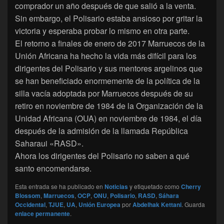
comprador un año después de que salió a la venta.
Sin embargo, el Polisario estaba ansioso por gritar la
victoria y esperaba probar lo mismo en otra parte.
El retorno a finales de enero de 2017 Marruecos de la
Unión Africana ha hecho la vida más difícil para los
dirigentes del Polisario y sus mentores argelinos que
se han beneficiado enormemente de la política de la
silla vacía adoptada por Marruecos después de su
retiro en noviembre de 1984 de la Organización de la
Unidad Africana (OUA) en noviembre de 1984, el día
después de la admisión de la llamada República
Saharaui «RASD».
Ahora los dirigentes del Polisario no saben a qué
santo encomendarse.
Esta entrada se ha publicado en
Noticias
y etiquetado como
Cherry
Blossom
,
Marruecos
,
OCP
,
ONU
,
Polisario
,
RASD
,
Sáhara
Occidental
,
TJUE
,
UA
,
Unión Europea
por
Abdelhak Kettani
. Guarda
enlace permanente
.