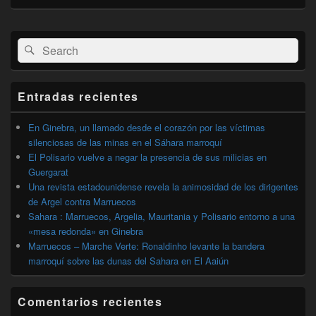
El
Buscar
Buscar
área
por:
de
widget
barra
Entradas recientes
lateral
primaria
En Ginebra, un llamado desde el corazón por las víctimas
silenciosas de las minas en el Sáhara marroquí
El Polisario vuelve a negar la presencia de sus milicias en
Guergarat
Una revista estadounidense revela la animosidad de los dirigentes
de Argel contra Marruecos
Sahara : Marruecos, Argelia, Mauritania y Polisario entorno a una
«mesa redonda» en Ginebra
Marruecos – Marche Verte: Ronaldinho levante la bandera
marroquí sobre las dunas del Sahara en El Aaiún
Comentarios recientes