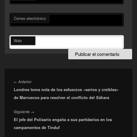
Correo electrónico
Web
Navegación
de
Entrada
←
Anterior
entradas
Londres toma nota de los esfuerzos «serios y creíbles»
anterior:
de Marruecos para resolver el conflicto del Sáhara
Entrada
Siguiente
→
El jefe del Polisario engaña a sus partidarios en los
siguiente:
campamentos de Tinduf