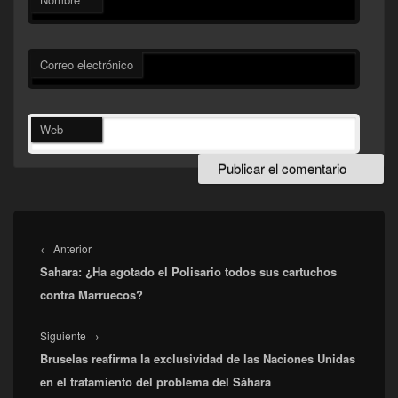
Correo electrónico
Web
Navegación
de
Entrada
←
Anterior
entradas
Sahara: ¿Ha agotado el Polisario todos sus cartuchos
anterior:
contra Marruecos?
Entrada
Siguiente
→
Bruselas reafirma la exclusividad de las Naciones Unidas
siguiente:
en el tratamiento del problema del Sáhara