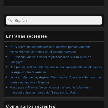
El
Buscar
Buscar
área
por:
de
widget
barra
Entradas recientes
lateral
primaria
En Ginebra, un llamado desde el corazón por las víctimas
silenciosas de las minas en el Sáhara marroquí
El Polisario vuelve a negar la presencia de sus milicias en
Guergarat
Una revista estadounidense revela la animosidad de los dirigentes
de Argel contra Marruecos
Sahara : Marruecos, Argelia, Mauritania y Polisario entorno a una
«mesa redonda» en Ginebra
Marruecos – Marche Verte: Ronaldinho levante la bandera
marroquí sobre las dunas del Sahara en El Aaiún
Comentarios recientes