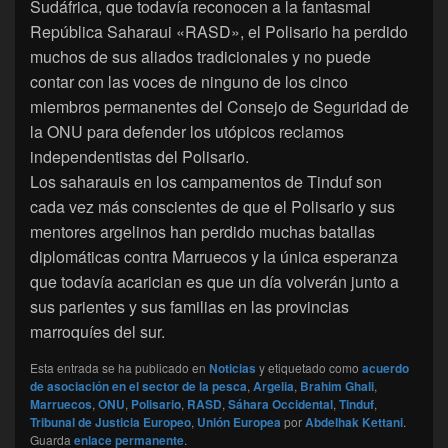
Sudáfrica, que todavía reconocen a la fantasmal
República Saharaui «RASD», el Polisario ha perdido
muchos de sus aliados tradicionales y no puede
contar con las voces de ninguno de los cinco
miembros permanentes del Consejo de Seguridad de
la ONU para defender los utópicos reclamos
independentistas del Polisario.
Los saharauis en los campamentos de Tinduf son
cada vez más conscientes de que el Polisario y sus
mentores argelinos han perdido muchas batallas
diplomáticas contra Marruecos y la única esperanza
que todavía acarician es que un día volverán junto a
sus parientes y sus familias en las provincias
marroquíes del sur.
Esta entrada se ha publicado en
Noticias
y etiquetado como
acuerdo
de asociación en el sector de la pesca
,
Argelia
,
Brahim Ghali
,
Marruecos
,
ONU
,
Polisario
,
RASD
,
Sáhara Occidental
,
Tinduf
,
Tribunal de Justicia Europeo
,
Unión Europea
por
Abdelhak Kettani
.
Guarda
enlace permanente
.