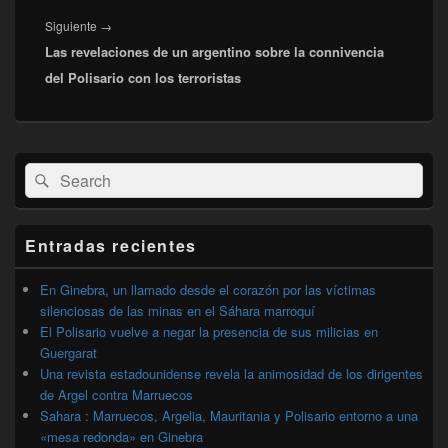
Entrada
Siguiente
→
Las revelaciones de un argentino sobre la connivencia
siguiente:
del Polisario con los terroristas
El
Buscar
Buscar
área
por:
de
widget
barra
Entradas recientes
lateral
primaria
En Ginebra, un llamado desde el corazón por las víctimas
silenciosas de las minas en el Sáhara marroquí
El Polisario vuelve a negar la presencia de sus milicias en
Guergarat
Una revista estadounidense revela la animosidad de los dirigentes
de Argel contra Marruecos
Sahara : Marruecos, Argelia, Mauritania y Polisario entorno a una
«mesa redonda» en Ginebra