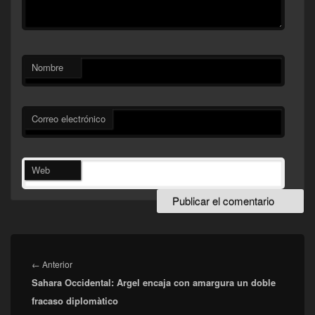
Nombre
Correo electrónico
Web
Navegación
de
Entrada
←
Anterior
entradas
Sahara Occidental: Argel encaja con amargura un doble
anterior:
fracaso diplomàtico