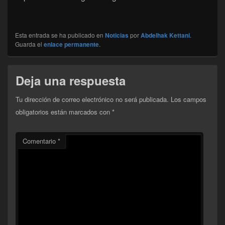
Esta entrada se ha publicado en
Noticias
por
Abdelhak Kettani
.
Guarda el
enlace permanente
.
Deja una respuesta
Tu dirección de correo electrónico no será publicada.
Los campos
obligatorios están marcados con
*
Comentario
*