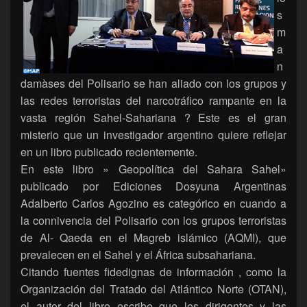
s
m
a
n
damàses del Polisario se han aliado con los grupos y
las redes terroristas del narcotráfico rampante en la
vasta región Sahel-Sahariana ? Este es el gran
misterio que un investigador argentino quiere reflejar
en un libro publicado recientemente.
En este libro » Geopolítica del Sahara Sahel»
publicado por Ediciones Dosyuna Argentinas
Adalberto Carlos Agozino es categórico en cuando a
la connivencia del Polisario con los grupos terroristas
de Al- Qaeda en el Magreb islámico (AQMI), que
prevalecen en el Sahel y el África subsahariana.
Citando fuentes fidedignas de información , como la
Organización del Tratado del Atlántico Norte (OTAN),
el autor del libro escribe que los dirigentes y las