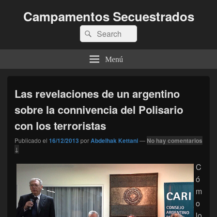
Campamentos Secuestrados
Buscar
Buscar
por:
Menú
Las revelaciones de un argentino
sobre la connivencia del Polisario
con los terroristas
Publicado el
16/12/2013
por
Abdelhak Kettani
—
No hay comentarios
↓
C
ó
m
o
lo