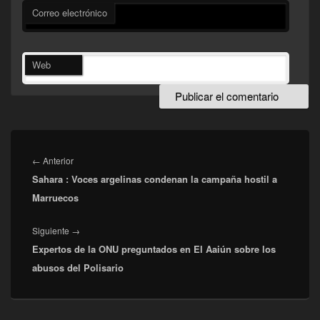
Correo electrónico
Web
Navegación
de
Entrada
←
Anterior
entradas
Sahara : Voces argelinas condenan la campaña hostil a
anterior:
Marruecos
Entrada
Siguiente
→
Expertos de la ONU preguntados en El Aaiún sobre los
siguiente:
abusos del Polisario