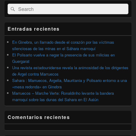
El
Buscar
Buscar
área
por:
de
widget
barra
Entradas recientes
lateral
primaria
En Ginebra, un llamado desde el corazón por las víctimas
silenciosas de las minas en el Sáhara marroquí
El Polisario vuelve a negar la presencia de sus milicias en
Guergarat
Una revista estadounidense revela la animosidad de los dirigentes
de Argel contra Marruecos
Sahara : Marruecos, Argelia, Mauritania y Polisario entorno a una
«mesa redonda» en Ginebra
Marruecos – Marche Verte: Ronaldinho levante la bandera
marroquí sobre las dunas del Sahara en El Aaiún
Comentarios recientes