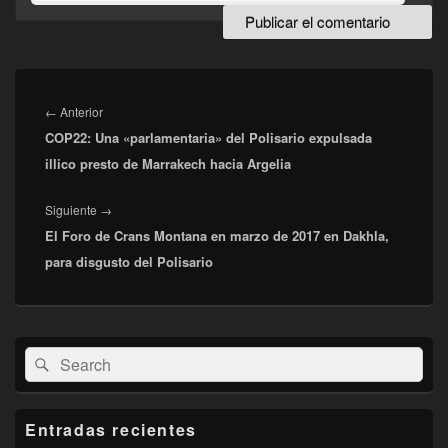
Navegación
de
Entrada
←
Anterior
entradas
COP22: Una «parlamentaria» del Polisario expulsada
anterior:
illico presto de Marrakech hacia Argelia
Entrada
Siguiente
→
El Foro de Crans Montana en marzo de 2017 en Dakhla,
siguiente:
para disgusto del Polisario
El
Buscar
Buscar
área
por:
de
widget
barra
Entradas recientes
lateral