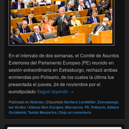
En el intervalo de dos semanas, el Comité de Asuntos
Exteriores del Parlamento Europeo (PE) reunido en
sesión extraordinaria en Estrasburgo, rechazó ambas
enmiendas pro-Polisario, de los cuales la última fue
presentada el jueves, 24 de noviembre por el
Dos enmiendas hostiles a Mar
eurodiputado
Seguir leyendo
→
Publicado en
Noticias
|
Etiquetado
Barbara Lochbihler
,
Estrasburgo
,
los Verdes / Alianza libre Europea
,
Marruecos
,
PE
,
Polisario
,
Sáhara
Occidental
,
Tamás Meszerics
|
Deja un comentario
El