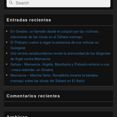
Buscar
Buscar
área
por:
de
widget
barra
Entradas recientes
lateral
primaria
En Ginebra, un llamado desde el corazón por las víctimas
silenciosas de las minas en el Sáhara marroquí
El Polisario vuelve a negar la presencia de sus milicias en
Guergarat
Una revista estadounidense revela la animosidad de los dirigentes
de Argel contra Marruecos
Sahara : Marruecos, Argelia, Mauritania y Polisario entorno a una
«mesa redonda» en Ginebra
Marruecos – Marche Verte: Ronaldinho levante la bandera
marroquí sobre las dunas del Sahara en El Aaiún
Comentarios recientes
Archivos