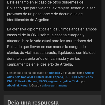
Este es también el caso de otros dirigentes del
Polisario que para viajar al extranjero, tienen que ser
provistos de un pasaporte e de documento de
identificación de Argelino.
La ofensiva diplomática en los últimos años en ambos
casos el de la ONU sobre la escena europea y
africana, hizo la vida difícil para los torturadores del
Polisario que llevan en sus manos la sangre de
cientos de víctimas saharauis, liquidados con frialdad
durante cuarenta años en Lahmada y en los
campamentos en el desierto de Argelia.
Esta entrada se ha publicado en
Noticias
y etiquetado como
Argelia
,
Audiencia Nacional
,
Brahim Ghali
,
España
,
EUCOCO
,
Marruecos
,
ONU
,
Polisario
,
Rabuni
,
RASD
,
régimen argelino
,
Tinduf
por
Abdelhak Kettani
. Guarda
enlace permanente
.
Deja una respuesta