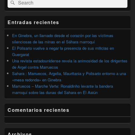
Buscar
Buscar
área
por:
de
widget
barra
Entradas recientes
lateral
primaria
En Ginebra, un llamado desde el corazón por las víctimas
silenciosas de las minas en el Sáhara marroquí
El Polisario vuelve a negar la presencia de sus milicias en
Guergarat
Una revista estadounidense revela la animosidad de los dirigentes
de Argel contra Marruecos
Sahara : Marruecos, Argelia, Mauritania y Polisario entorno a una
«mesa redonda» en Ginebra
Marruecos – Marche Verte: Ronaldinho levante la bandera
marroquí sobre las dunas del Sahara en El Aaiún
Comentarios recientes
Archivos