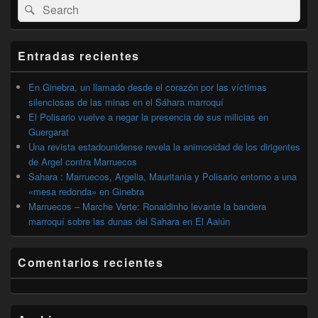
Buscar
Buscar
área
por:
de
widget
barra
Entradas recientes
lateral
primaria
En Ginebra, un llamado desde el corazón por las víctimas
silenciosas de las minas en el Sáhara marroquí
El Polisario vuelve a negar la presencia de sus milicias en
Guergarat
Una revista estadounidense revela la animosidad de los dirigentes
de Argel contra Marruecos
Sahara : Marruecos, Argelia, Mauritania y Polisario entorno a una
«mesa redonda» en Ginebra
Marruecos – Marche Verte: Ronaldinho levante la bandera
marroquí sobre las dunas del Sahara en El Aaiún
Comentarios recientes