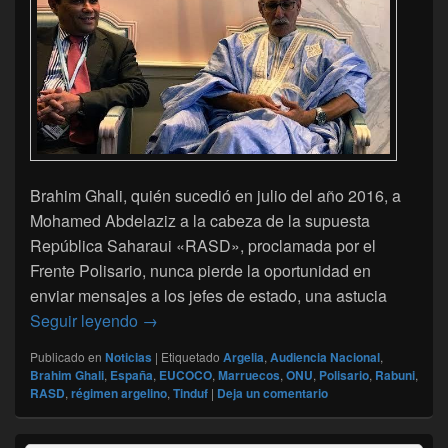
Brahim Ghali, quién sucedió en julio del año 2016, a
Mohamed Abdelaziz a la cabeza de la supuesta
República Saharaui «RASD», proclamada por el
Frente Polisario, nunca pierde la oportunidad en
enviar mensajes a los jefes de estado, una astucia
Polisario : Los subterfugios de Brahim Ghal
Seguir leyendo
→
Publicado en
Noticias
|
Etiquetado
Argelia
,
Audiencia Nacional
,
Brahim Ghali
,
España
,
EUCOCO
,
Marruecos
,
ONU
,
Polisario
,
Rabuni
,
RASD
,
régimen argelino
,
Tinduf
|
Deja un comentario
El