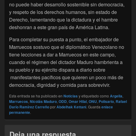
no puede haber desarrollo sostenible sin democracia,
y respeto de los derechos humanos, sin estado de
Derecho, lamentando que la dictadura y el hambre
deshonran a este gran país de América Latina.
Para completar su puesta a punto, el embajador de
Marruecos sostuvo que el diplomático Venezolano no
tiene lecciones a dar a Marruecos en este campo,
cuando el régimen del dictador Maduro hambrienta a
su pueblo y su ejército dispara a diario sobre
manifestantes pacíficos que quieren un poco más de
democracia, dignidad y comida para sobrevivir.
Esta entrada se ha publicado en
Noticias
y etiquetado como
Argelia
,
Marruecos
,
Nicolás Maduro
,
ODD
,
Omar Hilal
,
ONU
,
Polisario
,
Rafael
Darío Ramírez Carreño
por
Abdelhak Kettani
. Guarda
enlace
permanente
.
Deja una respuesta