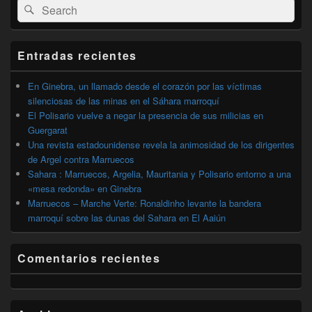
Buscar
Buscar
área
por:
de
widget
barra
Entradas recientes
lateral
primaria
En Ginebra, un llamado desde el corazón por las víctimas
silenciosas de las minas en el Sáhara marroquí
El Polisario vuelve a negar la presencia de sus milicias en
Guergarat
Una revista estadounidense revela la animosidad de los dirigentes
de Argel contra Marruecos
Sahara : Marruecos, Argelia, Mauritania y Polisario entorno a una
«mesa redonda» en Ginebra
Marruecos – Marche Verte: Ronaldinho levante la bandera
marroquí sobre las dunas del Sahara en El Aaiún
Comentarios recientes