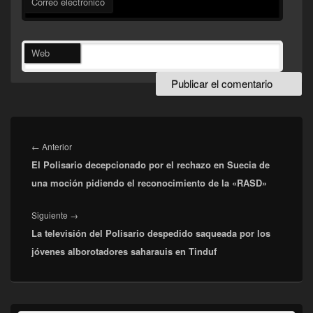
Correo electrónico
Web
Navegación
de
Entrada
←
Anterior
entradas
El Polisario decepcionado por el rechazo en Suecia de
anterior:
una moción pidiendo el reconocimiento de la «RASD»
Entrada
Siguiente
→
La televisión del Polisario despedido saqueada por los
siguiente:
jóvenes alborotadores saharauis en Tinduf
El