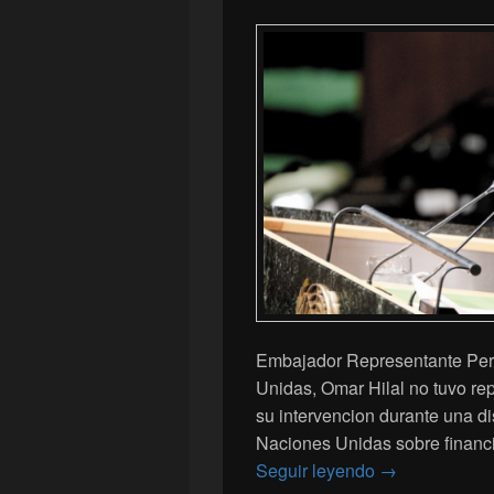
Embajador Representante Per
Unidas, Omar Hilal no tuvo r
su intervencion durante una di
Naciones Unidas sobre financi
El embajador H
Seguir leyendo
→