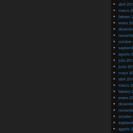
abril 20
marzo 2
febrero 
enero 2
diciemb
noviemb
octubre
septiem
agosto 
julio 20
junio 20
mayo 2
abril 20
marzo 2
febrero 
enero 2
diciemb
noviemb
octubre
septiem
agosto 