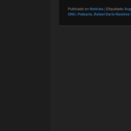
Publicado en
Noticias
|
Etiquetado
Arg
ONU
,
Polisario
,
Rafael Darío Ramírez