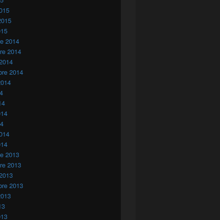
015
2015
015
re 2014
re 2014
 2014
bre 2014
2014
14
14
014
14
014
014
re 2013
re 2013
 2013
bre 2013
2013
13
013