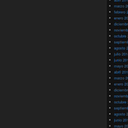
marzo 2
febrero 
enero 2
diciemb
noviemb
octubre
septiem
agosto 
julio 20
junio 20
mayo 2
abril 20
marzo 2
enero 2
diciemb
noviemb
octubre
septiem
agosto 
junio 20
mayo 2