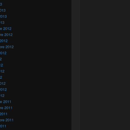
13
013
2013
013
re 2012
re 2012
 2012
bre 2012
2012
12
12
012
12
012
2012
012
re 2011
re 2011
 2011
bre 2011
2011