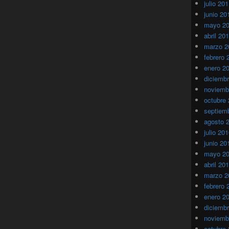
julio 20
junio 20
mayo 2
abril 20
marzo 2
febrero 
enero 2
diciemb
noviemb
octubre
septiem
agosto 
julio 20
junio 20
mayo 2
abril 20
marzo 2
febrero 
enero 2
diciemb
noviemb
octubre