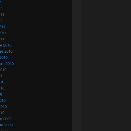
11
11
011
11
011
2011
011
re 2010
re 2010
 2010
bre 2010
2010
10
10
010
10
010
2010
010
re 2009
re 2009
 2009