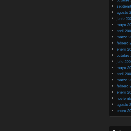
septiem
agosto 
junio 20
mayo 2
abril 20
marzo 2
febrero 
enero 2
octubre
julio 20
mayo 2
abril 20
marzo 2
febrero 
enero 2
noviemb
agosto 
enero 2