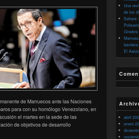
Una revi
de los d
Sahara :
Polisari
Ginebra
Marrueco
bandera 
El Aaiún
Coment
manente de Marruecos ante las Naciones
Archiv
eparos para con su homólogo Venezolano, en
scusión el martes en la sede de las
abril 20
enero 2
ación de objetivos de desarrollo
diciemb
ilal pone en su sitio a su homólogo venezolano ante la ONU
noviemb