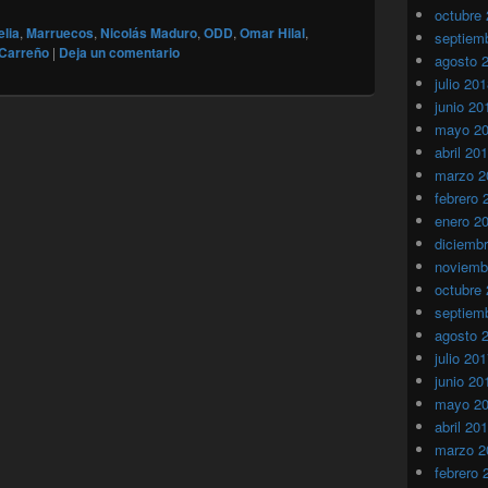
octubre
elia
,
Marruecos
,
Nicolás Maduro
,
ODD
,
Omar Hilal
,
septiem
 Carreño
|
Deja un comentario
agosto 
julio 20
junio 20
mayo 2
abril 20
marzo 2
febrero 
enero 2
diciemb
noviemb
octubre
septiem
agosto 
julio 20
junio 20
mayo 2
abril 20
marzo 2
febrero 