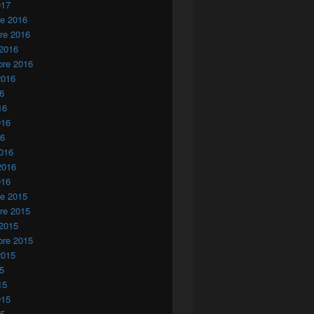
017
re 2016
re 2016
 2016
bre 2016
2016
16
16
016
16
016
2016
016
re 2015
re 2015
 2015
bre 2015
2015
15
15
015
15