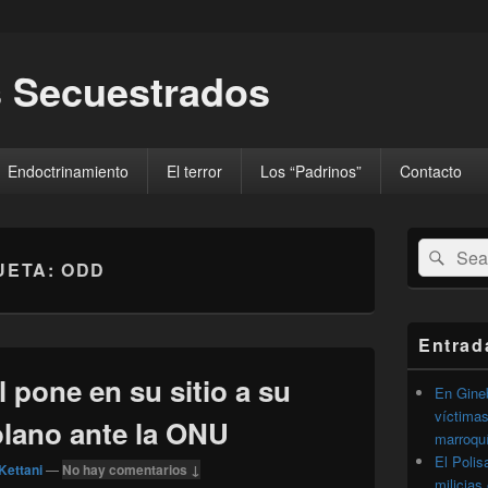
 Secuestrados
Endoctrinamiento
El terror
Los “Padrinos”
Contacto
El
Buscar
Busc
área
UETA:
ODD
por:
de
widget
barra
lateral
Entrad
primaria
l pone en su sitio a su
En Gineb
víctimas
lano ante la ONU
marroqu
El Polis
Kettani
—
No hay comentarios ↓
milicias