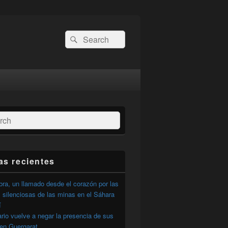
Buscar
Buscar
por:
ar
as recientes
ra, un llamado desde el corazón por las
 silenciosas de las minas en el Sáhara
í
ario vuelve a negar la presencia de sus
 en Guergarat