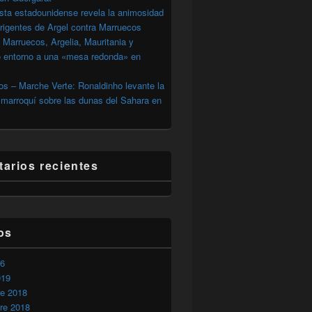
sta estadounidense revela la animosidad
irigentes de Argel contra Marruecos
 Marruecos, Argelia, Mauritania y
o entorno a una «mesa redonda» en
s – Marche Verte: Ronaldinho levante la
marroquí sobre las dunas del Sahara en
arios recientes
os
26
019
re 2018
re 2018